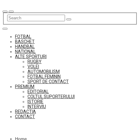
Skip
to
content
FOTBAL
BASCHET
HANDBAL
NATIONAL
ALTE SPORTURI
RUGBY
VOLEI
AUTOMOBILISM
FOTBAL FEMININ
SPORT DE CONTACT
PREMIUM
EDITORIAL
COLTUL SUPORTERULUI
ISTORIE
INTERVIU
REDACTIA
CONTACT
Home