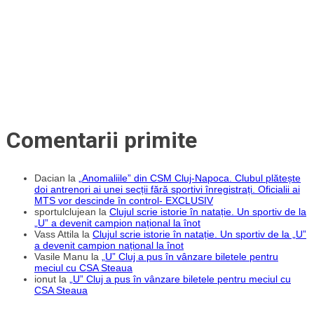
Comentarii primite
Dacian
la
„Anomaliile” din CSM Cluj-Napoca. Clubul plătește
doi antrenori ai unei secții fără sportivi înregistrați. Oficialii ai
MTS vor descinde în control- EXCLUSIV
sportulclujean
la
Clujul scrie istorie în natație. Un sportiv de la
„U” a devenit campion național la înot
Vass Attila
la
Clujul scrie istorie în natație. Un sportiv de la „U”
a devenit campion național la înot
Vasile Manu
la
„U” Cluj a pus în vânzare biletele pentru
meciul cu CSA Steaua
ionut
la
„U” Cluj a pus în vânzare biletele pentru meciul cu
CSA Steaua