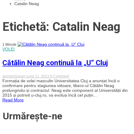
Catalin Neag
Etichetă: Catalin Neag
1 Minute
VOLEI
Cătălin Neag continuă la „U” Cluj
on
sportulclujean
iunie 11, 2021
0 Comment
Cătălin
Formația de volei masculin Universitatea Cluj a anunțat încă o
Neag
confirmare pentru stagiunea viitoare, libero-ul Cătălin Neag
continuă
prelungindu-și contractul. Neag este component al Universității din
la
2015 și potrivit u-cluj.ro, va evolua încă cel puțin...
„U”
Read More
Cluj
Urmărește-ne