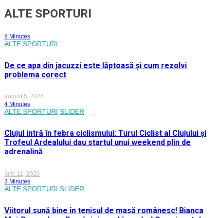
ALTE SPORTURI
8 Minutes
ALTE SPORTURI
De ce apa din jacuzzi este lăptoasă și cum rezolvi
problema corect
august 5, 2026
4 Minutes
ALTE SPORTURI
SLIDER
Clujul intră în febra ciclismului: Turul Ciclist al Clujului și
Trofeul Ardealului dau startul unui weekend plin de
adrenalină
iulie 11, 2026
3 Minutes
ALTE SPORTURI
SLIDER
Viitorul sună bine în tenisul de masă românesc! Bianca