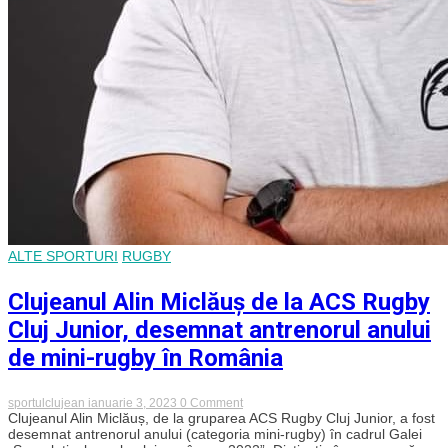
ALTE SPORTURI
RUGBY
Clujeanul Alin Miclăuș de la ACS Rugby
Cluj Junior, desemnat antrenorul anului
de mini-rugby în România
on
sportulclujean
ianuarie 3, 2023
0 Comment
Clujeanul
Clujeanul Alin Miclăuș, de la gruparea ACS Rugby Cluj Junior, a fost
Alin
desemnat antrenorul anului (categoria mini-rugby) în cadrul Galei
Miclăuș