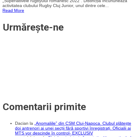
„Superlativele rugbyului românesc 2022”. Distincția încununează
de
activitatea clubului Rugby Cluj Junior, unul dintre cele...
la
Read More
ACS
Rugby
Cluj
Urmărește-ne
Junior,
desemnat
antrenorul
anului
de
mini-
rugby
în
România
Comentarii primite
Dacian
la
„Anomaliile” din CSM Cluj-Napoca. Clubul plătește
doi antrenori ai unei secții fără sportivi înregistrați. Oficialii ai
MTS vor descinde în control- EXCLUSIV