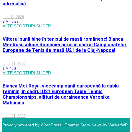
adrenalină
iulie 11, 2026
3 Minutes
ALTE SPORTURI
SLIDER
Viitorul sună bine în tenisul de masă românesc! Bianca
Mei-Roșu aduce României aurul în cadrul Campionatelor
Europene de Tenis de masă U21 de la Cluj-Napoca!
iunie 21, 2026
1 Minute
ALTE SPORTURI
SLIDER
Bianca Mei-Roșu, vicecampioană europeană la dublu-
feminin, în cadrul U21 European Table Tennis
Championships, alături de ucraineanca Veronika
Matiunina
iunie 21, 2026
Proudly powered by WordPress
|
Theme: Story News by
WalkerWP
.