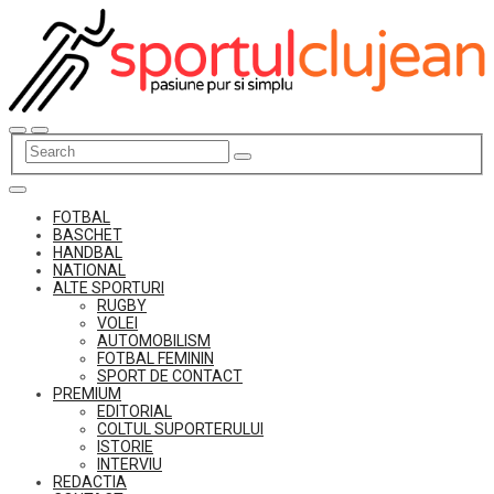
Skip
to
content
FOTBAL
BASCHET
HANDBAL
NATIONAL
ALTE SPORTURI
RUGBY
VOLEI
AUTOMOBILISM
FOTBAL FEMININ
SPORT DE CONTACT
PREMIUM
EDITORIAL
COLTUL SUPORTERULUI
ISTORIE
INTERVIU
REDACTIA