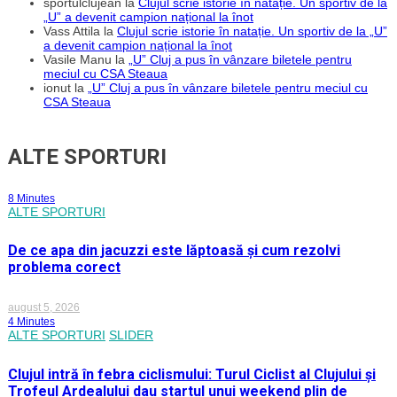
sportulclujean
la
Clujul scrie istorie în natație. Un sportiv de la
„U” a devenit campion național la înot
Vass Attila
la
Clujul scrie istorie în natație. Un sportiv de la „U”
a devenit campion național la înot
Vasile Manu
la
„U” Cluj a pus în vânzare biletele pentru
meciul cu CSA Steaua
ionut
la
„U” Cluj a pus în vânzare biletele pentru meciul cu
CSA Steaua
ALTE SPORTURI
8 Minutes
ALTE SPORTURI
De ce apa din jacuzzi este lăptoasă și cum rezolvi
problema corect
august 5, 2026
4 Minutes
ALTE SPORTURI
SLIDER
Clujul intră în febra ciclismului: Turul Ciclist al Clujului și
Trofeul Ardealului dau startul unui weekend plin de