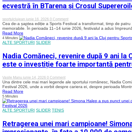
mine
ecvestră în BTarena și Crosul Supereroil
o
altă
etapă,
una
on
sportulclujean
iunie 16, 2026
0 Comment
în
SPORTS
Cea de-a șaptea ediție a Sports Festival a transformat, timp de patru zil
care
FESTIVAL
memorabile. În perioada 11–14 iunie 2026, festivalul a adus împreună 
îmi
2026:
Read More
doresc
ediția
să
4 Minutes
celor
mă
ALTE SPORTURI
SLIDER
mai
bucur
titrate
de
sportive
Nadia Comăneci, revenire după 9 ani la C
lucrurile
românce!
simple”
Simona
este o investiție foarte importantă pentr
Halep,
în
centrul
unei
on
Vasile Manu
iunie 14, 2026
0 Comment
seri
Nadia
Una dintre cele mai mari legende ale sportului românesc, Nadia Comăn
istorice,
Comăneci,
Festival 2026, unde a vorbit despre cariera ei, despre perioada Montre
Nadia
revenire
Read More
Comăneci
după
5 Minutes
–
9
la
ani
50
la
de
ALTE SPORTURI
SLIDER
TENIS
Cluj
ani
pentru
de
Sports
Retragerea unei mari campioane! Simona 
la
Festival
Montreal,
2026.
impresionante, în fața a 10.000 de oamen
premieră
„Sportul