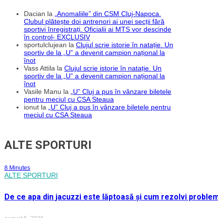
Dacian
la
„Anomaliile” din CSM Cluj-Napoca.
Clubul plătește doi antrenori ai unei secții fără
sportivi înregistrați. Oficialii ai MTS vor descinde
în control- EXCLUSIV
sportulclujean
la
Clujul scrie istorie în natație. Un
sportiv de la „U” a devenit campion național la
înot
Vass Attila
la
Clujul scrie istorie în natație. Un
sportiv de la „U” a devenit campion național la
înot
Vasile Manu
la
„U” Cluj a pus în vânzare biletele
pentru meciul cu CSA Steaua
ionut
la
„U” Cluj a pus în vânzare biletele pentru
meciul cu CSA Steaua
ALTE SPORTURI
8 Minutes
ALTE SPORTURI
De ce apa din jacuzzi este lăptoasă și cum rezolvi proble