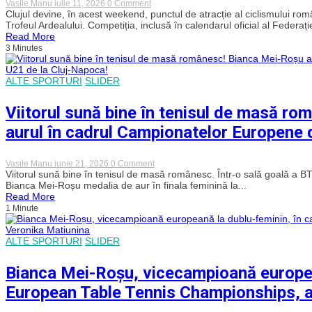
on
Vasile Manu
iulie 11, 2026
0 Comment
Clujul
Clujul devine, în acest weekend, punctul de atracție al ciclismului român
intră
Trofeul Ardealului. Competiția, inclusă în calendarul oficial al Federaț
în
Read More
febra
3 Minutes
ciclismului:
Turul
Ciclist
ALTE SPORTURI
SLIDER
al
Clujului
și
Viitorul sună bine în tenisul de masă r
Trofeul
Ardealului
aurul în cadrul Campionatelor Europene 
dau
startul
unui
weekend
on
Vasile Manu
iunie 21, 2026
0 Comment
plin
Viitorul
Viitorul sună bine în tenisul de masă românesc. Într-o sală goală a BT
de
sună
Bianca Mei-Roșu medalia de aur în finala feminină la...
adrenalină
bine
Read More
în
1 Minute
tenisul
de
masă
ALTE SPORTURI
SLIDER
românesc!
Bianca
Mei-
Bianca Mei-Roșu, vicecampioană europea
Roșu
aduce
European Table Tennis Championships, a
României
aurul
în