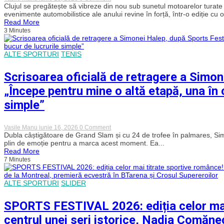
feminin
Motoarele
Clujul se pregătește să vibreze din nou sub sunetul motoarelor turat
la
pregătite
evenimente automobilistice ale anului revine în forță, într-o ediție cu o
Europeanul
pentru
Read More
de
spectacol!
3 Minutes
tenis
63
de
de
masă
echipaje
U21
ALTE SPORTURI
TENIS
înscrise
de
la
la
Raliul
Scrisoarea oficială de retragere a Simon
Cluj
Clujului
2026
„Începe pentru mine o altă etapă, una în 
–
într-
simple”
o
ediție
dedicată
regretatului
on
Vasile Manu
iunie 16, 2026
0 Comment
Mihai
Scrisoarea
Dubla câștigătoare de Grand Slam și cu 24 de trofee în palmares, Simon
Leu
oficială
plin de emoție pentru a marca acest moment. Ea...
de
Read More
retragere
7 Minutes
a
Simonei
Halep,
ALTE SPORTURI
SLIDER
după
Sports
Festival
SPORTS FESTIVAL 2026: ediția celor mai
2026:
„Începe
centrul unei seri istorice, Nadia Comănec
pentru