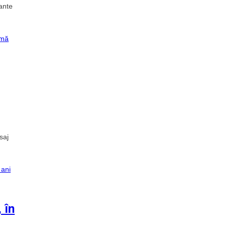
ante
saj
 în