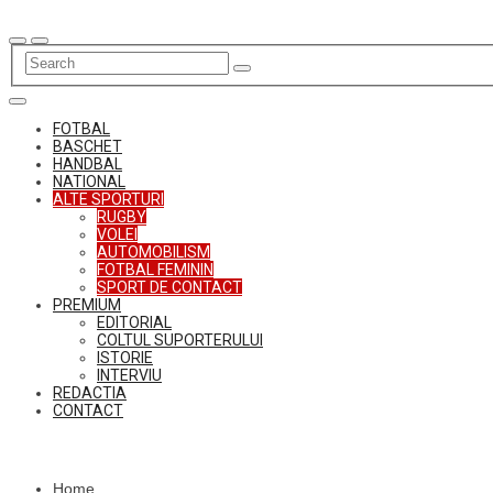
Skip
to
content
FOTBAL
BASCHET
HANDBAL
NATIONAL
ALTE SPORTURI
RUGBY
VOLEI
AUTOMOBILISM
FOTBAL FEMININ
SPORT DE CONTACT
PREMIUM
EDITORIAL
COLTUL SUPORTERULUI
ISTORIE
INTERVIU
REDACTIA
CONTACT
Home