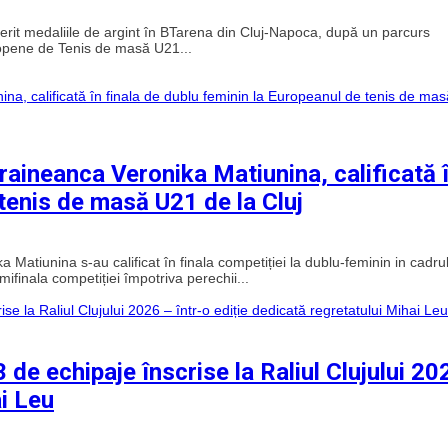
it medaliile de argint în BTarena din Cluj-Napoca, după un parcurs
ropene de Tenis de masă U21...
aineanca Veronika Matiunina, calificată 
 tenis de masă U21 de la Cluj
tiunina s-au calificat în finala competiției la dublu-feminin in cadru
finala competiției împotriva perechii...
de echipaje înscrise la Raliul Clujului 20
ai Leu