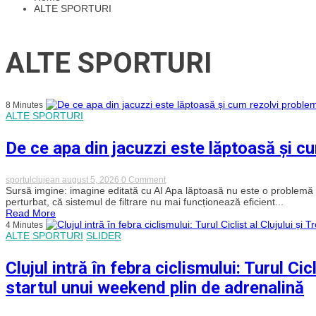
ALTE SPORTURI
ALTE SPORTURI
8 Minutes
ALTE SPORTURI
De ce apa din jacuzzi este lăptoasă și c
on
sportulclujean
august 5, 2026
0 Comment
De
Sursă imgine: imagine editată cu AI Apa lăptoasă nu este o problemă est
ce
perturbat, că sistemul de filtrare nu mai funcționează eficient...
apa
Read More
din
4 Minutes
jacuzzi
ALTE SPORTURI
SLIDER
este
lăptoasă
și
Clujul intră în febra ciclismului: Turul Cic
cum
rezolvi
startul unui weekend plin de adrenalină
problema
corect