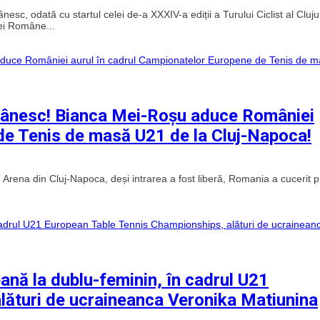
esc, odată cu startul celei de-a XXXIV-a ediții a Turului Ciclist al Cluju
iei Române...
omânesc! Bianca Mei-Roșu aduce României
de Tenis de masă U21 de la Cluj-Napoca!
 Arena din Cluj-Napoca, deși intrarea a fost liberă, Romania a cucerit p
nă la dublu-feminin, în cadrul U21
lături de ucraineanca Veronika Matiunina