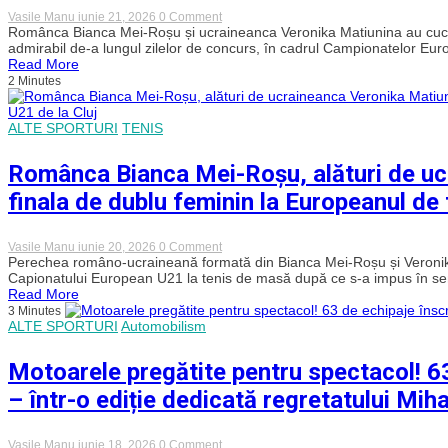
cadrul
on
Vasile Manu
iunie 21, 2026
0 Comment
Campionatelor
Bianca
Românca Bianca Mei-Roșu și ucraineanca Veronika Matiunina au cucer
Europene
Mei-
admirabil de-a lungul zilelor de concurs, în cadrul Campionatelor Eu
de
Roșu,
Read More
Tenis
vicecampioană
de
2 Minutes
europeană
masă
la
U21
dublu-
de
ALTE SPORTURI
TENIS
feminin,
la
în
Cluj-
cadrul
Napoca!
Românca Bianca Mei-Roșu, alături de ucr
U21
European
finala de dublu feminin la Europeanul de
Table
Tennis
Championships,
alături
on
Vasile Manu
iunie 20, 2026
0 Comment
de
Românca
Perechea româno-ucraineană formată din Bianca Mei-Roșu și Veronika Ma
ucraineanca
Bianca
Capionatului European U21 la tenis de masă după ce s-a impus în semi
Veronika
Mei-
Read More
Matiunina
Roșu,
3 Minutes
alături
ALTE SPORTURI
Automobilism
de
ucraineanca
Veronika
Motoarele pregătite pentru spectacol! 63 
Matiunina,
calificată
– într-o ediție dedicată regretatului Mih
în
finala
de
dublu
on
Vasile Manu
iunie 18, 2026
0 Comment