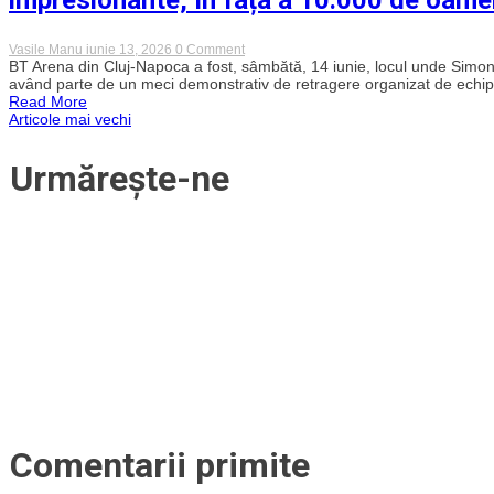
ecvestră
este
în
o
BTarena
investiție
on
Vasile Manu
iunie 13, 2026
0 Comment
și
foarte
Retragerea
BT Arena din Cluj-Napoca a fost, sâmbătă, 14 iunie, locul unde Simona 
Crosul
importantă
unei
având parte de un meci demonstrativ de retragere organizat de echip
Supereroilor
pentru
mari
Read More
copii”
campioane!
Navigare
Articole mai vechi
Simona
Halep
a
în
Urmărește-ne
pus
punct
articole
unei
cariere
impresionante,
în
fața
a
10.000
de
oameni
în
BT
Arena,
la
Sports
Festival
2026
Comentarii primite