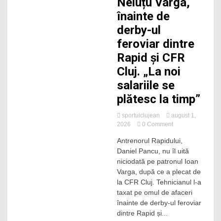
Neluțu Varga,
înainte de
derby-ul
feroviar dintre
Rapid și CFR
Cluj. „La noi
salariile se
plătesc la timp”
sportulclujean
august 1,
on
2026
0 Comment
Pancu
Antrenorul Rapidului,
îl
Daniel Pancu, nu îl uită
„înțeapă”
pe
niciodată pe patronul Ioan
Neluțu
Varga, după ce a plecat de
Varga,
la CFR Cluj. Tehnicianul l-a
înainte
taxat pe omul de afaceri
de
înainte de derby-ul feroviar
derby-
dintre Rapid și...
ul