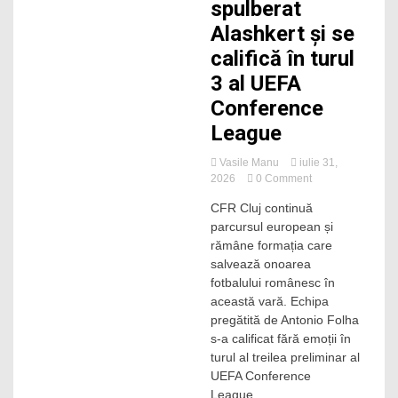
spulberat
Alashkert și se
califică în turul
3 al UEFA
Conference
League
Vasile Manu
iulie 31,
on
2026
0 Comment
CFR
CFR Cluj continuă
Cluj,
parcursul european și
singura
care
rămâne formația care
ține
salvează onoarea
steagul
fotbalului românesc în
sus
această vară. Echipa
în
pregătită de Antonio Folha
Europa!
s-a calificat fără emoții în
Feroviarii
lui
turul al treilea preliminar al
Folha
UEFA Conference
au
League,...