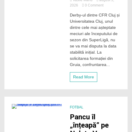
Vasile Manu
august 3,
on
2026
0 Comment
Derby-
Derby-ul dintre CFR Cluj și
ul
Universitatea Cluj, unul
Clujului
a
dintre cele mai așteptate
fost
meciuri ale începutului de
reprogramat
sezon din SuperLigă, nu
la
se va mai disputa la data
solicitarea
stabilită inițial. La
CFR-
solicitarea formației din
ului!
Când
Gruia, confruntarea...
va
avea
Read More
loc
meciul?
FOTBAL
2 Minutes
Pancu îl
„înțeapă” pe