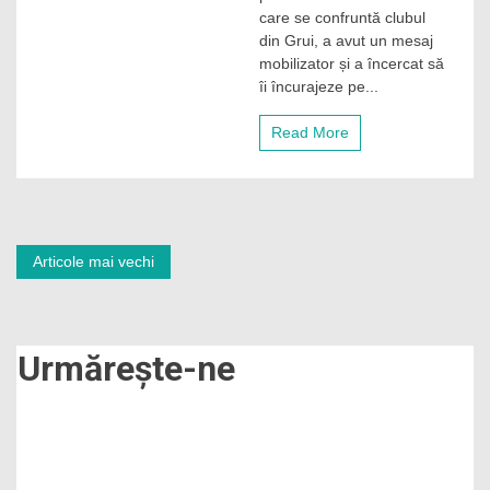
Iuliu
care se confruntă clubul
Mureșan
din Grui, a avut un mesaj
îi
mobilizator și a încercat să
încurajează
îi încurajeze pe...
pe
feroviari
înaintea
Read More
returului
cu
Alashkert:
„CFR
are
în
Navigare
Articole mai vechi
ADN
să
în
se
lupte
la
articole
Urmărește-ne
titlu,
să
fie
în
cupele
europene”