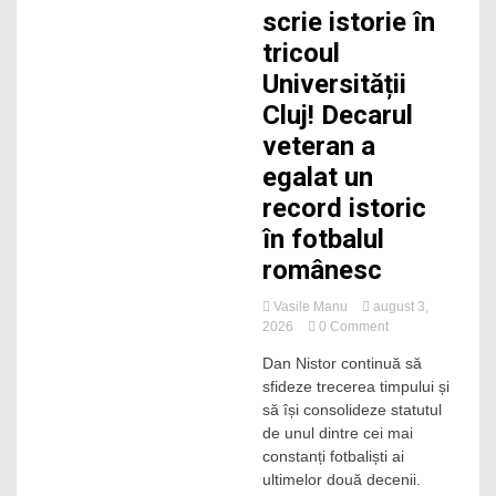
scrie istorie în
propriu
tricoul
Universității
Cluj! Decarul
veteran a
egalat un
record istoric
în fotbalul
românesc
Vasile Manu
august 3,
on
2026
0 Comment
Dan
Dan Nistor continuă să
Nistor
sfideze trecerea timpului și
scrie
istorie
să își consolideze statutul
în
de unul dintre cei mai
tricoul
constanți fotbaliști ai
Universității
ultimelor două decenii.
Cluj!