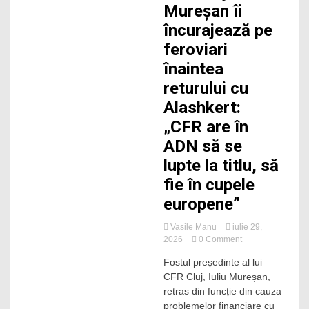
Mureșan îi
campionat
încurajează pe
feroviari
înaintea
returului cu
Alashkert:
„CFR are în
ADN să se
lupte la titlu, să
fie în cupele
europene”
Vasile Manu
iulie 29,
on
2026
0 Comment
Retras
Fostul președinte al lui
de
CFR Cluj, Iuliu Mureșan,
la
CFR
retras din funcție din cauza
Cluj,
problemelor financiare cu