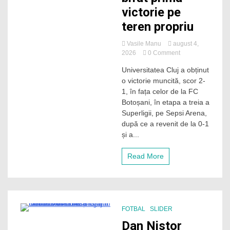
victorie pe
teren propriu
Vasile Manu
august 4,
on
2026
0 Comment
Remontada
Universitatea Cluj a obținut
de
o victorie muncită, scor 2-
trei
puncte!
1, în fața celor de la FC
„U”
Botoșani, în etapa a treia a
Cluj
Superligii, pe Sepsi Arena,
a
după ce a revenit de la 0-1
întors
și a...
meciul
cu
FC
Read More
Botoșani
și
a
bifat
prima
FOTBAL
SLIDER
victorie
pe
4 Minutes
Dan Nistor
teren