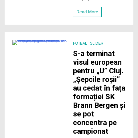
spulberat
Alashkert
Read More
și
se
califică
în
turul
3
FOTBAL
SLIDER
al
4 Minutes
UEFA
S-a terminat
Conference
visul european
League
pentru „U” Cluj.
„Șepcile roșii”
au cedat în fața
formației SK
Brann Bergen și
se pot
concentra pe
campionat