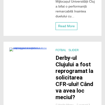
Mijlocașul Universității Cluj
Decarul
a bifat o performanță
veteran
a
remarcabilă înaintea
egalat
duelului cu...
un
record
Read More
istoric
în
fotbalul
românesc
FOTBAL
SLIDER
2 Minutes
Derby-ul
Clujului a fost
reprogramat la
solicitarea
CFR-ului! Când
va avea loc
meciul?