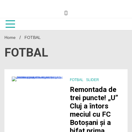
Skip
to
content
Home
FOTBAL
FOTBAL
FOTBAL
SLIDER
2 Minutes
Remontada de
trei puncte! „U”
Cluj a întors
meciul cu FC
Botoșani și a
bifat prima