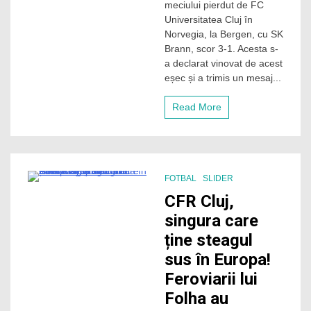
după
meciului pierdut de FC
eliminarea
Universitatea Cluj în
lui
Norvegia, la Bergen, cu SK
„U”
Brann, scor 3-1. Acesta s-
Cluj
a declarat vinovat de acest
din
eșec și a trimis un mesaj...
Conference
League.
Concluziile
Read More
italianului
după
înfrângerea
din
Norvegia
FOTBAL
SLIDER
3 Minutes
CFR Cluj,
singura care
ține steagul
sus în Europa!
Feroviarii lui
Folha au