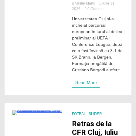
Vasile Manu
iulie 31,
on
2026
0 Comment
S-
Universitatea Cluj și-a
a
încheiat parcursul
terminat
visul
european în turul al doilea
european
preliminar al UEFA
pentru
Conference League, după
„U”
ce a fost învinsă cu 3-1 de
Cluj.
SK Brann, la Bergen.
„Șepcile
Formația pregătită de
roșii”
au
Cristiano Bergodi a oferit...
cedat
în
Read More
fața
formației
SK
Brann
Bergen
și
FOTBAL
SLIDER
se
2 Minutes
Retras de la
pot
concentra
CFR Cluj, Iuliu
pe