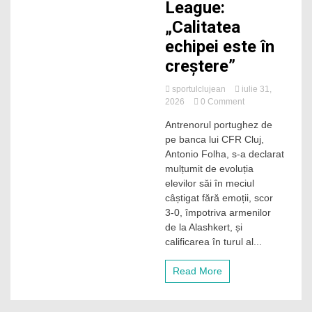
League:
„Calitatea
echipei este în
creștere”
sportulclujean
iulie 31,
on
2026
0 Comment
Antonio
Antrenorul portughez de
Folha,
pe banca lui CFR Cluj,
mulțumit
după
Antonio Folha, s-a declarat
victoria
mulțumit de evoluția
clară
elevilor săi în meciul
obținută
câștigat fără emoții, scor
de
3-0, împotriva armenilor
CFR
de la Alashkert, și
Cluj
în
calificarea în turul al...
Conference
League:
Read More
„Calitatea
echipei
este