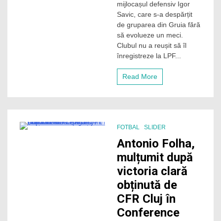
plecat
mijlocașul defensiv Igor
de
Savic, care s-a despărțit
la
de gruparea din Gruia fără
CFR
să evolueze un meci.
Cluj
Clubul nu a reușit să îl
fără
înregistreze la LPF...
să
joace
măcar
Read More
un
meci.
Ce
probleme
a
avut?
FOTBAL
SLIDER
2 Minutes
Antonio Folha,
mulțumit după
victoria clară
obținută de
CFR Cluj în
Conference