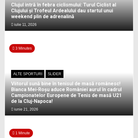
Clujul intră în febra ciclismului: Turul Ciclist al
Clujului și Trofeul Ardealului dau startul unui
weekend plin de adrenalină
iulie 11, 2026
3 Minutes
ALTE SPORTURI
SLIDER
Viitorul sună bine în tenisul de masă românesc!
Bianca Mei-Roșu aduce României aurul în cadrul
Campionatelor Europene de Tenis de masă U21
de la Cluj-Napoca!
iunie 21, 2026
1 Minute