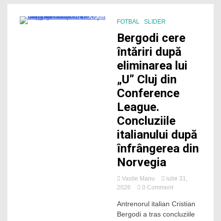
în
creștere”
FOTBAL
SLIDER
4 Minutes
Bergodi cere
întăriri după
eliminarea lui
„U” Cluj din
Conference
League.
Concluziile
italianului după
înfrângerea din
Norvegia
Vasile Manu
iulie 31,
on
2026
0 Comment
Bergodi
Antrenorul italian Cristian
cere
Bergodi a tras concluziile
întăriri