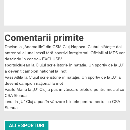
Comentarii primite
Dacian
la
„Anomaliile” din CSM Cluj-Napoca. Clubul plătește doi
antrenori ai unei secții fără sportivi înregistrați. Oficialii ai MTS vor
descinde în control- EXCLUSIV
sportulclujean
la
Clujul scrie istorie în natație. Un sportiv de la „U”
a devenit campion național la înot
Vass Attila
la
Clujul scrie istorie în natație. Un sportiv de la „U” a
devenit campion național la înot
Vasile Manu
la
„U” Cluj a pus în vânzare biletele pentru meciul cu
CSA Steaua
ionut
la
„U” Cluj a pus în vânzare biletele pentru meciul cu CSA
Steaua
ALTE SPORTURI