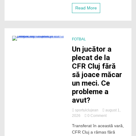
feroviar
dintre
Read More
Rapid
și
CFR
Cluj.
„La
noi
FOTBAL
salariile
1 Minute
Un jucător a
se
plătesc
plecat de la
la
CFR Cluj fără
timp”
să joace măcar
un meci. Ce
probleme a
avut?
sportulclujean
august 1,
on
2026
0 Comment
Un
Transferat în această vară,
jucător
CFR Cluj a rămas fără
a