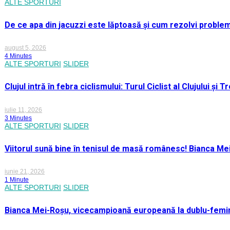
ALTE SPORTURI
De ce apa din jacuzzi este lăptoasă și cum rezolvi proble
august 5, 2026
4 Minutes
ALTE SPORTURI
SLIDER
Clujul intră în febra ciclismului: Turul Ciclist al Clujului ș
iulie 11, 2026
3 Minutes
ALTE SPORTURI
SLIDER
Viitorul sună bine în tenisul de masă românesc! Bianca M
iunie 21, 2026
1 Minute
ALTE SPORTURI
SLIDER
Bianca Mei-Roșu, vicecampioană europeană la dublu-femini