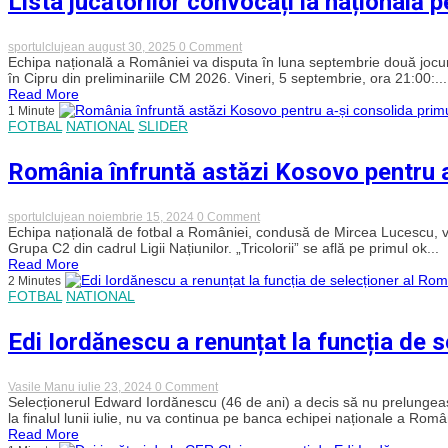
Lista jucătorilor convocați la națională 
masculin
două
după
meciuri
43
ale
de
on
sportulclujean
august 30, 2025
0 Comment
naționalei
ani!
Lista
Echipa națională a României va disputa în luna septembrie două jocur
României
jucătorilor
în Cipru din preliminariile CM 2026. Vineri, 5 septembrie, ora 21:00:...
convocați
Read More
la
1 Minute
națională
FOTBAL
NATIONAL
SLIDER
pentru
meciurile
cu
România înfruntă astăzi Kosovo pentru a-
Canada
și
Cipru
on
sportulclujean
noiembrie 15, 2024
0 Comment
România
Echipa națională de fotbal a României, condusă de Mircea Lucescu, va
înfruntă
Grupa C2 din cadrul Ligii Națiunilor. „Tricolorii” se află pe primul ok...
astăzi
Read More
Kosovo
2 Minutes
pentru
FOTBAL
NATIONAL
a-
și
consolida
Edi Iordănescu a renunțat la funcția de 
primul
loc
în
grupă
on
Vasile Manu
iulie 23, 2024
0 Comment
Edi
Selecționerul Edward Iordănescu (46 de ani) a decis să nu prelungească
Iordănescu
la finalul lunii iulie, nu va continua pe banca echipei naționale a Român
a
Read More
renunțat