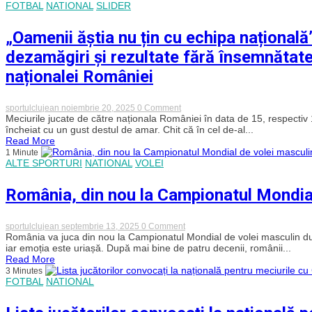
FOTBAL
NATIONAL
SLIDER
adaptat
stilului
tău
„Oamenii ăștia nu țin cu echipa națională
de
viață
dezamăgiri și rezultate fără însemnăta
naționalei României
on
sportulclujean
noiembrie 20, 2025
0 Comment
„Oamenii
Meciurile jucate de către naționala României în data de 15, respecti
ăștia
încheiat cu un gust destul de amar. Chit că în cel de-al...
nu
Read More
țin
1 Minute
cu
ALTE SPORTURI
NATIONAL
VOLEI
echipa
națională”.
O
România, din nou la Campionatul Mondial
repriză
de
vis
urmată
on
sportulclujean
septembrie 13, 2025
0 Comment
doar
România,
România va juca din nou la Campionatul Mondial de volei masculin după 
de
din
iar emoția este uriașă. După mai bine de patru decenii, românii...
dezamăgiri
nou
Read More
și
la
3 Minutes
rezultate
Campionatul
FOTBAL
NATIONAL
fără
Mondial
însemnătate.
de
REZUMATUL
volei
ultimelor