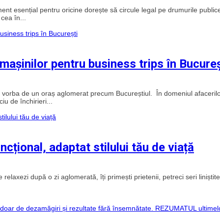
nt esențial pentru oricine dorește să circule legal pe drumurile public
cea în...
a mașinilor pentru business trips în Bucureș
te vorba de un oraș aglomerat precum Bucureștiul. În domeniul afacerilo
u de închirieri...
cțional, adaptat stilului tău de viață
 relaxezi după o zi aglomerată, îți primești prietenii, petreci seri liniștit