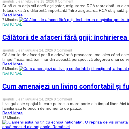
calificarea
on
sportulclujean
februarie 18, 2026
0 Comment
la
Diferențele
După cum deja știi dacă ești șofer, asigurarea RCA reprezintă un eleme
Cupa
dintre
Totuși, există o diferență importantă între asigurarea RCA obișnuită și 
Mondială!
RCA
Read More
România
obișnuit
7 Minutes
–
și
NATIONAL
Turcia
RCA
0-
în
1
vederea
Călătorii de afaceri fără griji: închiriere
înmatriculării:
ce
trebuie
să
on
sportulclujean
ianuarie 24, 2026
0 Comment
știi?
Călătorii
Călătoriile de afaceri pot fi o adevărată provocare, mai ales când es
de
timpul înseamnă bani, iar din această perspectivă alegerea unui servici
afaceri
Read More
fără
5 Minutes
griji:
NATIONAL
închirierea
mașinilor
pentru
Cum amenajezi un living confortabil și fun
business
trips
în
București
on
sportulclujean
ianuarie 24, 2026
0 Comment
Cum
Livingul este spațiul în care petreci o mare parte din timpul liber. Aici te
amenajezi
familia sau te bucuri de momente de pauză...
un
Read More
living
12 Minutes
confortabil
și
funcțional,