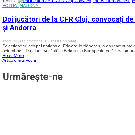
1 Minute
la
FOTBAL
NATIONAL
funcția
de
selecționer
Doi jucători de la CFR Cluj, convocați d
al
României
și Andorra
on
sportulclujean
octombrie 8, 2023
0 Comment
Doi
Selecționerul echipei naționale, Edward Iordănescu, a anunțat numele 
jucători
octombrie. „Tricolorii” vor întâlni Belarus la Budapesta pe 12 octombri
de
Read More
la
Navigare
Articole mai vechi
CFR
Cluj,
convocați
în
Urmărește-ne
de
Edi
articole
Iordănescu
pentru
meciurile
cu
Belarus
și
Andorra