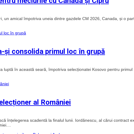
pentru meciurile cu Canada și Cipru
i, un amical împotriva uneia dintre gazdele CM 2026, Canada, și o par
și consolida primul loc în grupă
 luptă în această seară, împotriva selecționatei Kosovo pentru primul 
selecționer al României
 înțelegerea scadentă la finalul lunii. Iordănescu, al cărui contract e
iei....