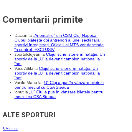
Comentarii primite
Dacian
la
„Anomaliile” din CSM Cluj-Napoca.
Clubul plătește doi antrenori ai unei secții fără
sportivi înregistrați. Oficialii ai MTS vor descinde
în control- EXCLUSIV
sportulclujean
la
Clujul scrie istorie în natație. Un
sportiv de la „U” a devenit campion național la
înot
Vass Attila
la
Clujul scrie istorie în natație. Un
sportiv de la „U” a devenit campion național la
înot
Vasile Manu
la
„U” Cluj a pus în vânzare biletele
pentru meciul cu CSA Steaua
ionut
la
„U” Cluj a pus în vânzare biletele pentru
meciul cu CSA Steaua
ALTE SPORTURI
8 Minutes