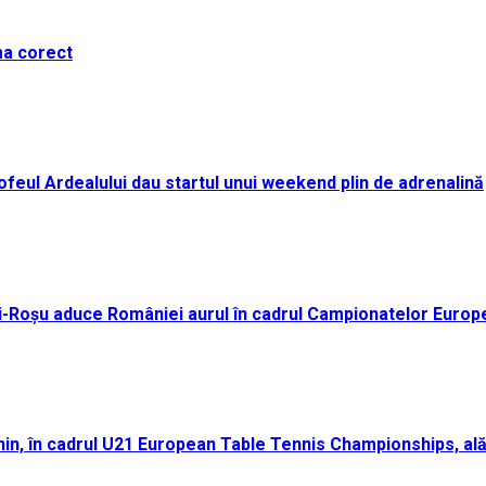
ma corect
i Trofeul Ardealului dau startul unui weekend plin de adrenalină
ei-Roșu aduce României aurul în cadrul Campionatelor Europ
n, în cadrul U21 European Table Tennis Championships, ală