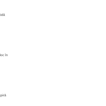
tidă
loc în
xpiră