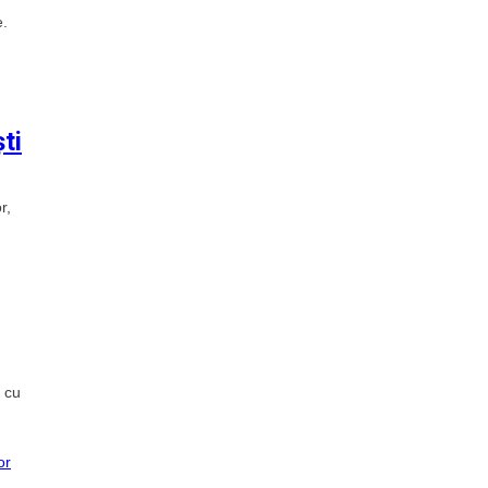
e.
ti
r,
e cu