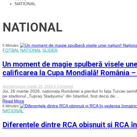
NATIONAL
NATIONAL
5 Minutes
FOTBAL
NATIONAL
SLIDER
Un moment de magie spulberă visele unei
calificarea la Cupa Mondială! România –
on
sportulclujean
martie 26, 2026
0 Comment
Un
Joi, 26 martie 2026, naționala României a pierdut în fața Turciei semi
moment
pe stadionul „Tupraș Stadyumu” din Istanbul, fost decis de...
de
Read More
magie
6 Minutes
spulberă
NATIONAL
visele
unei
națiuni!
Diferențele dintre RCA obișnuit și RCA în 
Naționala
României
pierde