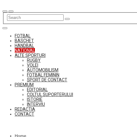
Skip
to
content
FOTBAL
BASCHET
HANDBAL
NATIONAL
ALTE SPORTURI
RUGBY
VOLEI
AUTOMOBILISM
FOTBAL FEMININ
SPORT DE CONTACT
PREMIUM
EDITORIAL
COLTUL SUPORTERULUI
ISTORIE
INTERVIU
REDACTIA
CONTACT
Home