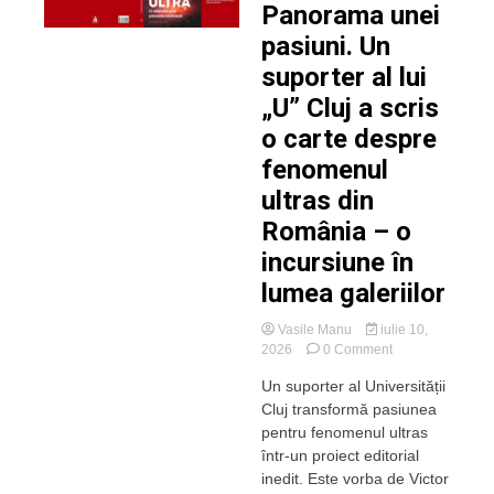
Panorama unei
pasiuni. Un
suporter al lui
„U” Cluj a scris
o carte despre
fenomenul
ultras din
România – o
incursiune în
lumea galeriilor
Vasile Manu
iulie 10,
on
2026
0 Comment
Panorama
Un suporter al Universității
unei
Cluj transformă pasiunea
pasiuni.
Un
pentru fenomenul ultras
suporter
într-un proiect editorial
al
inedit. Este vorba de Victor
lui