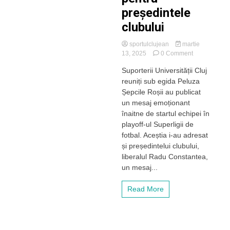
președintele
clubului
sportulclujean
martie
on
13, 2025
0 Comment
Peluza
Suporterii Universității Cluj
Șepcile
reuniți sub egida Peluza
Roșii,
mesaj
Șepcile Roșii au publicat
emoționant
un mesaj emoționant
înainte
înaitne de startul echipei în
de
playoff-ul Superligii de
startul
fotbal. Aceștia i-au adresat
play-
și președintelui clubului,
off-
ului!
liberalul Radu Constantea,
Mulțumiri
un mesaj...
pentru
președintele
Read More
clubului