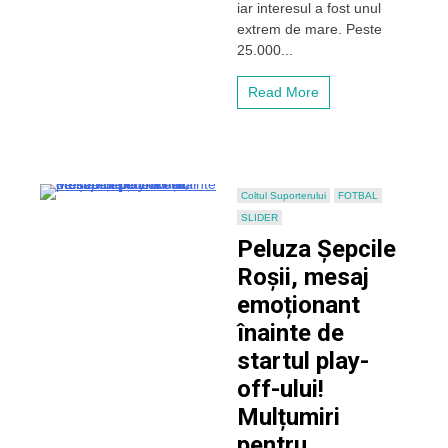
iar interesul a fost unul
Arena
extrem de mare. Peste
la
25.000...
„U”
vs
CFR!
Read More
Coltul Suporterului
FOTBAL
SLIDER
Peluza Șepcile
Roșii, mesaj
emoționant
înainte de
startul play-
off-ului!
Mulțumiri
pentru