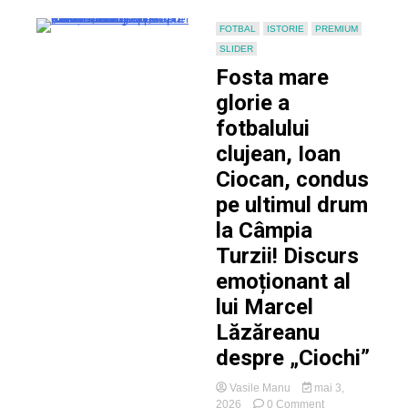
a
arătat
FOTBAL
ISTORIE
PREMIUM
„dream
SLIDER
team-
Fosta mare
ul”
feroviarilor
glorie a
atunci?
fotbalului
clujean, Ioan
Ciocan, condus
pe ultimul drum
la Câmpia
Turzii! Discurs
emoționant al
lui Marcel
Lăzăreanu
despre „Ciochi”
Vasile Manu
mai 3,
on
2026
0 Comment