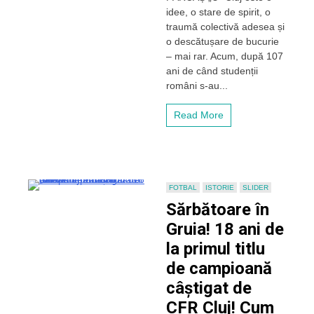
istoria
idee, o stare de spirit, o
traumă colectivă adesea și
o descătușare de bucurie
– mai rar. Acum, după 107
ani de când studenții
români s-au...
Read More
FOTBAL
ISTORIE
SLIDER
Sărbătoare în
Gruia! 18 ani de
la primul titlu
de campioană
câștigat de
CFR Cluj! Cum