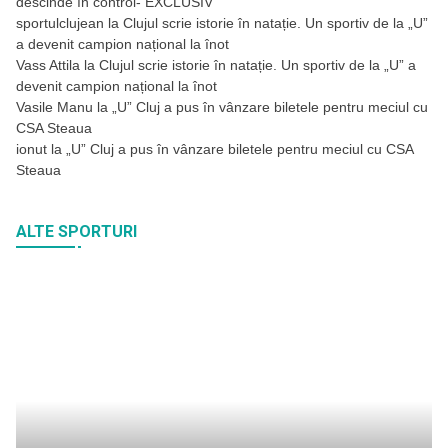
descinde în control- EXCLUSIV
sportulclujean
la
Clujul scrie istorie în natație. Un sportiv de la „U”
a devenit campion național la înot
Vass Attila
la
Clujul scrie istorie în natație. Un sportiv de la „U” a
devenit campion național la înot
Vasile Manu
la
„U” Cluj a pus în vânzare biletele pentru meciul cu
CSA Steaua
ionut
la
„U” Cluj a pus în vânzare biletele pentru meciul cu CSA
Steaua
ALTE SPORTURI