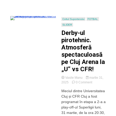
clujeni
–
EXCLUSIV
Coltul Suporterului
FOTBAL
SLIDER
Derby-ul
pirotehnic.
Atmosferă
spectaculoasă
pe Cluj Arena la
„U” vs CFR!
Vasile Manu
martie 31,
on
2025
0 Comment
Derby-
Meciul dintre Universitatea
ul
Cluj și CFR Cluj a fost
pirotehnic.
Atmosferă
programat în etapa a 2-a a
spectaculoasă
play-off-ul Superligii luni,
pe
31 martie, de la ora 20:30,
Cluj