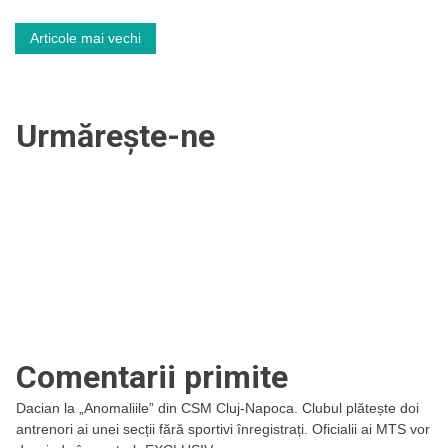
Navigare
Articole mai vechi
în
articole
Urmărește-ne
Comentarii primite
Dacian
la
„Anomaliile” din CSM Cluj-Napoca. Clubul plătește doi
antrenori ai unei secții fără sportivi înregistrați. Oficialii ai MTS vor