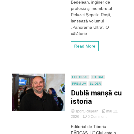
Bedelean, inginer de
„U”
profesie și membru al
Cluj
Peluzei Șepcile Roșii,
a
scris
lansează volumul
o
„Panorama Ultra’. O
carte
călătorie...
despre
fenomenul
Read More
ultras
din
România
–
o
incursiune
EDITORIAL
FOTBAL
în
PREMIUM
SLIDER
lumea
galeriilor
Dublă manșă cu
istoria
sportulclujean
mai 12,
on
2026
0 Comment
Dublă
Editorial de Tiberiu
manșă
FĂRCAȘ „U” Cluj este o
cu