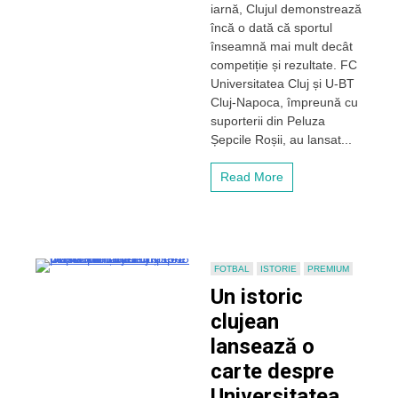
iarnă, Clujul demonstrează
alb-
negru
încă o dată că sportul
la
înseamnă mai mult decât
Cluj!
competiție și rezultate. FC
FC
Universitatea Cluj și U-BT
„U”
Cluj-Napoca, împreună cu
Cluj
suporterii din Peluza
și
U-
Șepcile Roșii, au lansat...
BT,
alături
Read More
de
Peluza
Șepcile
Roșii,
transformă
sportul
FOTBAL
ISTORIE
PREMIUM
într-
Un istoric
un
dar
clujean
de
lansează o
Crăciun
pentru
carte despre
persoanele
Universitatea
nevoiașe