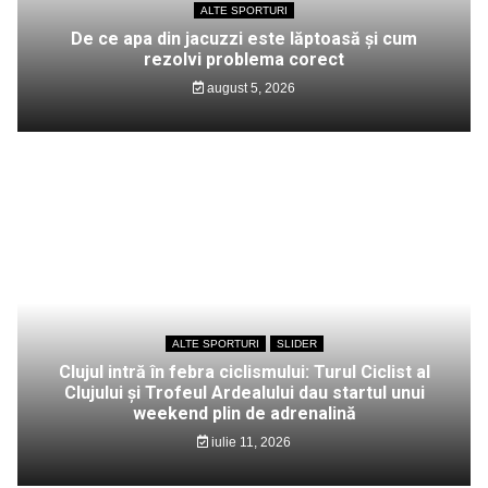
ALTE SPORTURI
De ce apa din jacuzzi este lăptoasă și cum
rezolvi problema corect
august 5, 2026
ALTE SPORTURI
SLIDER
Clujul intră în febra ciclismului: Turul Ciclist al
Clujului și Trofeul Ardealului dau startul unui
weekend plin de adrenalină
iulie 11, 2026