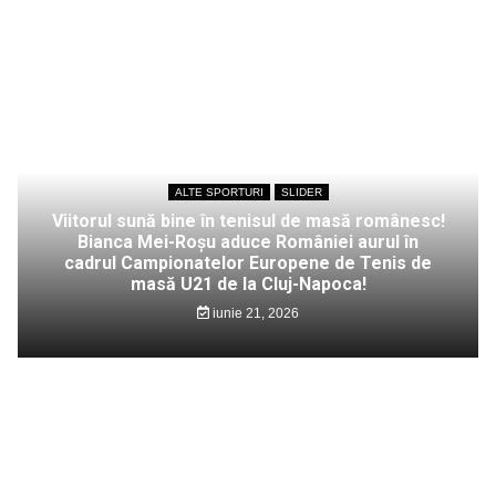
ALTE SPORTURI
SLIDER
Viitorul sună bine în tenisul de masă românesc!
Bianca Mei-Roșu aduce României aurul în
cadrul Campionatelor Europene de Tenis de
masă U21 de la Cluj-Napoca!
iunie 21, 2026