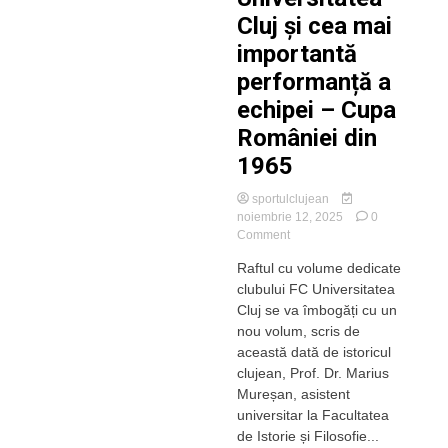
Cluj și cea mai
importantă
performanță a
echipei – Cupa
României din
1965
sportulclujean
noiembrie 12, 2025
0
on
Comment
Un
Raftul cu volume dedicate
istoric
clubului FC Universitatea
clujean
lansează
Cluj se va îmbogăți cu un
o
nou volum, scris de
carte
această dată de istoricul
despre
clujean, Prof. Dr. Marius
Universitatea
Mureșan, asistent
Cluj
universitar la Facultatea
și
cea
de Istorie și Filosofie...