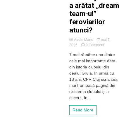
a arătat „dream
team-ul”
feroviarilor
atunci?
Vasile Manu
mai 7,
on
2026
0 Comment
Sărbătoare
7 mai rămâne una dintre
în
cele mai importante date
Gruia!
18
din istoria clubului din
ani
dealul Gruia. În urmă cu
de
18 ani, CFR Cluj scria cea
la
mai frumoasă pagină din
primul
existența clubului și a
titlu
cucerit, în...
de
campioană
câștigat
Read More
de
CFR
Cluj!
Cum