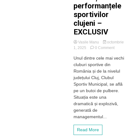
performanțele
sportivilor
clujeni –
EXCLUSIV
Vasile Manu
octombrie
on
1, 2025
0 Comment
Situație
Unul dintre cele mai vechi
explozivă
cluburi sportive din
la
CSM
România și de la nivelul
Cluj.
județului Cluj, Clubul
Managementu
Sportiv Municipal, se află
defectuos,
pe un butoi de pulbere.
sub
Situația este una
conducerea
dramatică și explozivă,
directorului-
absent
generată de
Ovidiu
managementul...
Pocol,
umbrește
Read More
performanțele
sportivilor