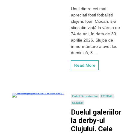
Fosta
Unul dintre cei mai
mare
apreciați foști fotbaliști
glorie
a
clujeni, Ioan Ciocan, s-a
fotbalului
stins din viață la vârsta de
clujean,
74 de ani, în data de 30
Ioan
aprilie 2026. Slujba de
Ciocan,
înmormântare a avut loc
condus
duminică, 3...
pe
ultimul
drum
Read More
la
Câmpia
Turzii!
Discurs
emoționant
al
Coltul Suporterului
FOTBAL
lui
SLIDER
Marcel
Duelul galeriilor
Lăzăreanu
despre
la derby-ul
„Ciochi”
Clujului. Cele