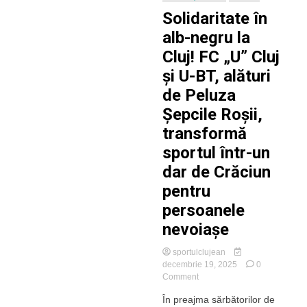
Solidaritate în
alb-negru la
Cluj! FC „U” Cluj
și U-BT, alături
de Peluza
Șepcile Roșii,
transformă
sportul într-un
dar de Crăciun
pentru
persoanele
nevoiașe
sportulclujean
decembrie 19, 2025
0
on
Comment
Solidaritate
În preajma sărbătorilor de
în