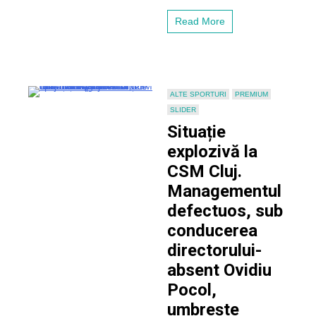
mai
importantă
Read More
performanță
a
echipei
–
Cupa
României
ALTE SPORTURI
PREMIUM
din
SLIDER
1965
Situație
explozivă la
CSM Cluj.
Managementul
defectuos, sub
conducerea
directorului-
absent Ovidiu
Pocol,
umbrește