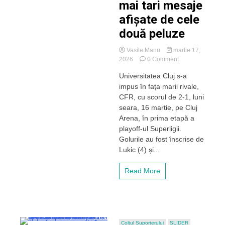
mai tari mesaje
afișate de cele
două peluze
Vasile Manu
martie 17,
on
2026
0 Comment
Duelul
Universitatea Cluj s-a
galeriilor
impus în fața marii rivale,
la
derby-
CFR, cu scorul de 2-1, luni
ul
seara, 16 martie, pe Cluj
Clujului.
Arena, în prima etapă a
Cele
playoff-ul Superligii.
mai
Golurile au fost înscrise de
tari
Lukic (4) și...
mesaje
afișate
de
Read More
cele
două
peluze
Coltul Suporterului
SLIDER