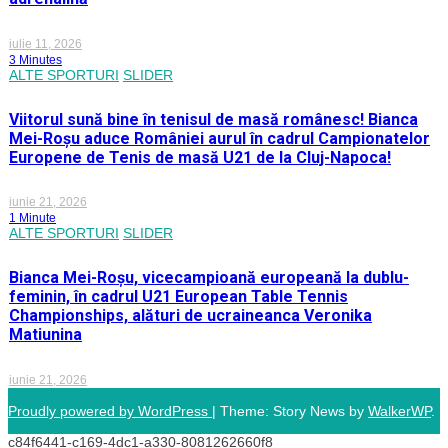
iulie 11, 2026
3 Minutes
ALTE SPORTURI
SLIDER
Viitorul sună bine în tenisul de masă românesc! Bianca
Mei-Roșu aduce României aurul în cadrul Campionatelor
Europene de Tenis de masă U21 de la Cluj-Napoca!
iunie 21, 2026
1 Minute
ALTE SPORTURI
SLIDER
Bianca Mei-Roșu, vicecampioană europeană la dublu-
feminin, în cadrul U21 European Table Tennis
Championships, alături de ucraineanca Veronika
Matiunina
iunie 21, 2026
Proudly powered by WordPress
|
Theme: Story News by
WalkerWP
.
c84f6441-c169-4dc1-a330-8081262660f8