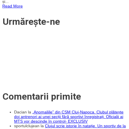
și...
2025.
Read More
Turdenii
încheie
anul
Urmărește-ne
pe
locul
6
în
Liga
Zimbrilor
Comentarii primite
Dacian
la
„Anomaliile” din CSM Cluj-Napoca. Clubul plătește
doi antrenori ai unei secții fără sportivi înregistrați. Oficialii ai
MTS vor descinde în control- EXCLUSIV
sportulclujean
la
Clujul scrie istorie în natație. Un sportiv de la