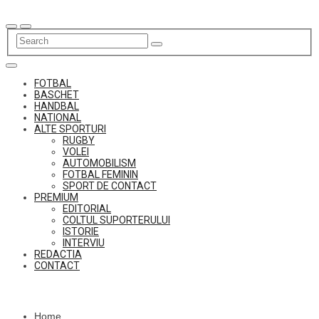
Skip
to
content
FOTBAL
BASCHET
HANDBAL
NATIONAL
ALTE SPORTURI
RUGBY
VOLEI
AUTOMOBILISM
FOTBAL FEMININ
SPORT DE CONTACT
PREMIUM
EDITORIAL
COLTUL SUPORTERULUI
ISTORIE
INTERVIU
REDACTIA
CONTACT
Home