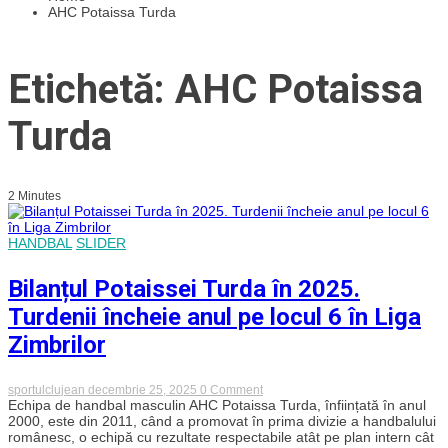
AHC Potaissa Turda
Etichetă: AHC Potaissa
Turda
2 Minutes
HANDBAL
SLIDER
Bilanțul Potaissei Turda în 2025.
Turdenii încheie anul pe locul 6 în Liga
Zimbrilor
on
sportulclujean
decembrie 25, 2025
0 Comment
Bilanțul
Echipa de handbal masculin AHC Potaissa Turda, înființată în anul
Potaissei
2000, este din 2011, când a promovat în prima divizie a handbalului
Turda
românesc, o echipă cu rezultate respectabile atât pe plan intern cât
în