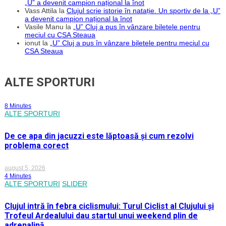
„U” a devenit campion național la înot
Vass Attila
la
Clujul scrie istorie în natație. Un sportiv de la „U”
a devenit campion național la înot
Vasile Manu
la
„U” Cluj a pus în vânzare biletele pentru
meciul cu CSA Steaua
ionut
la
„U” Cluj a pus în vânzare biletele pentru meciul cu
CSA Steaua
ALTE SPORTURI
8 Minutes
ALTE SPORTURI
De ce apa din jacuzzi este lăptoasă și cum rezolvi
problema corect
august 5, 2026
4 Minutes
ALTE SPORTURI
SLIDER
Clujul intră în febra ciclismului: Turul Ciclist al Clujului și
Trofeul Ardealului dau startul unui weekend plin de
adrenalină