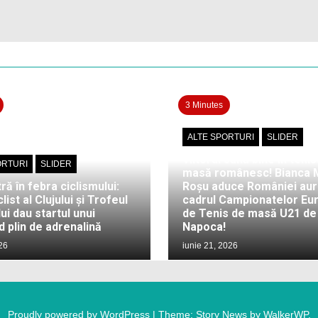
3 Minutes
ALTE SPORTURI
SLIDER
Viitorul sună bine în tenis
ORTURI
SLIDER
masă românesc! Bianca 
tră în febra ciclismului:
Roșu aduce României auru
list al Clujului și Trofeul
cadrul Campionatelor Eu
ui dau startul unui
de Tenis de masă U21 de l
 plin de adrenalină
Napoca!
026
iunie 21, 2026
Proudly powered by WordPress
|
Theme: Story News by
WalkerWP
.