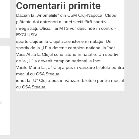
Comentarii primite
Dacian
la
„Anomaliile” din CSM Cluj-Napoca. Clubul
plătește doi antrenori ai unei secții fără sportivi
înregistrați. Oficialii ai MTS vor descinde în control-
EXCLUSIV
sportulclujean
la
Clujul scrie istorie în natație. Un
sportiv de la „U” a devenit campion național la înot
Vass Attila
la
Clujul scrie istorie în natație. Un sportiv
de la „U” a devenit campion național la înot
Vasile Manu
la
„U” Cluj a pus în vânzare biletele pentru
meciul cu CSA Steaua
ionut
la
„U” Cluj a pus în vânzare biletele pentru meciul
cu CSA Steaua
n
i