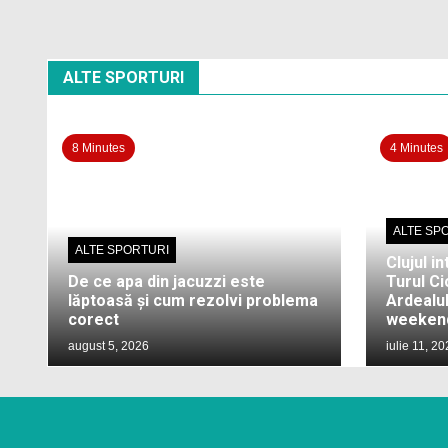
ALTE SPORTURI
8 Minutes
4 Minutes
ALTE SP
ALTE SPORTURI
Clujul in
De ce apa din jacuzzi este
Turul Cic
lăptoasă și cum rezolvi problema
Ardealul
corect
weekend
august 5, 2026
iulie 11, 2