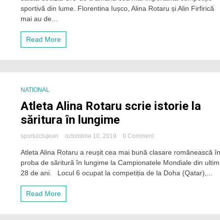
la
sportivă din lume. Florentina Iușco, Alina Rotaru și Alin Firfirică
JO
mai au de...
Tokyo
2020
Read More
salută
amânarea
Olimpiadei:
„Doar
sănătatea
contează
NATIONAL
acum,
Atleta Alina Rotaru scrie istorie la
Olimpiada
mai
săritura în lungime
poate
aștepta
on
sportulclujean
octombrie 10, 2019
0 Comment
un
Atleta
an!”
Atleta Alina Rotaru a reușit cea mai bună clasare românească î
Alina
proba de săritură în lungime la Campionatele Mondiale din ultimi
Rotaru
scrie
28 de ani. Locul 6 ocupat la competiția de la Doha (Qatar),...
istorie
la
Read More
săritura
în
lungime