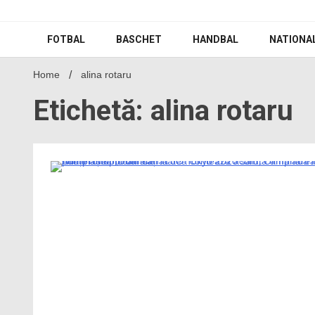
Skip
to
content
FOTBAL
BASCHET
HANDBAL
NATIONA
Home
alina rotaru
Etichetă: alina rotaru
3 Minutes