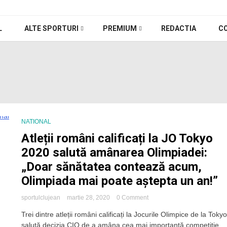
L
ALTE SPORTURI
PREMIUM
REDACTIA
C
NATIONAL
Atleții români calificați la JO Tokyo
2020 salută amânarea Olimpiadei:
„Doar sănătatea contează acum,
Olimpiada mai poate aștepta un an!”
on
sportulclujean
martie 28, 2020
0 Comment
Atleții
Trei dintre atleții români calificați la Jocurile Olimpice de la Toky
români
salută decizia CIO de a amâna cea mai importantă competiție
calificați