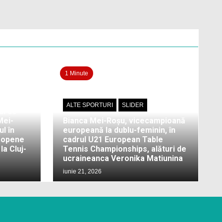
1 Minute
ALTE SPORTURI
SLIDER
ul de
Mei-
Bianca Mei-Roșu, vicecampioană
l în
europeană la dublu-feminin, în
ropene
cadrul U21 European Table
a Cluj-
Tennis Championships, alături de
ucraineanca Veronika Matiunina
iunie 21, 2026