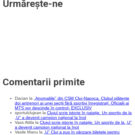
Urmărește-ne
verii.
Un
fundaș
central
cu
peste
120
de
meciuri
în
Liga
1
și
cupele
europene
Comentarii primite
Dacian
la
„Anomaliile” din CSM Cluj-Napoca. Clubul plătește
doi antrenori ai unei secții fără sportivi înregistrați. Oficialii ai
MTS vor descinde în control- EXCLUSIV
sportulclujean
la
Clujul scrie istorie în natație. Un sportiv de la
„U” a devenit campion național la înot
Vass Attila
la
Clujul scrie istorie în natație. Un sportiv de la „U”
a devenit campion național la înot
Vasile Manu
la
„U” Cluj a pus în vânzare biletele pentru