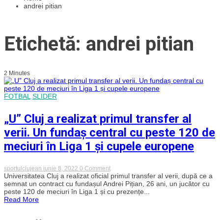
andrei pitian
Etichetă: andrei pitian
2 Minutes
FOTBAL
SLIDER
„U” Cluj a realizat primul transfer al
verii. Un fundaș central cu peste 120 de
meciuri în Liga 1 și cupele europene
on
sportulclujean
iunie 8, 2022
0 Comment
„U”
Universitatea Cluj a realizat oficial primul transfer al verii, după ce a
Cluj
semnat un contract cu fundașul Andrei Pițian, 26 ani, un jucător cu
a
peste 120 de meciuri în Liga 1 și cu prezențe...
realizat
Read More
primul
transfer
al