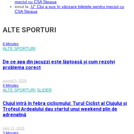
meciul cu CSA Steaua
ionut
la
„U” Cluj a pus în vânzare biletele pentru meciul cu
CSA Steaua
ALTE SPORTURI
8 Minutes
ALTE SPORTURI
De ce apa din jacuzzi este lăptoasă și cum rezolvi
problema corect
august 5, 2026
4 Minutes
ALTE SPORTURI
SLIDER
Clujul intră în febra ciclismului: Turul Ciclist al Clujului și
Trofeul Ardealului dau startul unui weekend plin de
adrenalină
iulie 11, 2026
3 Minutes