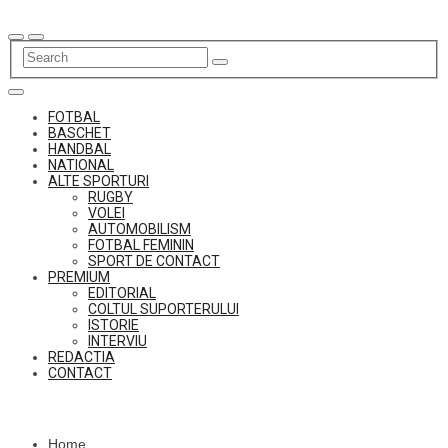
Skip
to
content
FOTBAL
BASCHET
HANDBAL
NATIONAL
ALTE SPORTURI
RUGBY
VOLEI
AUTOMOBILISM
FOTBAL FEMININ
SPORT DE CONTACT
PREMIUM
EDITORIAL
COLTUL SUPORTERULUI
ISTORIE
INTERVIU
REDACTIA
CONTACT
Home