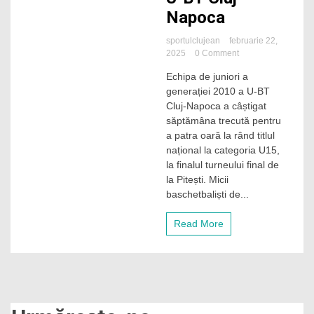
Napoca
sportulclujean
februarie 22,
on
2025
0 Comment
Reverență
Echipa de juniori a
în
generației 2010 a U-BT
fața
micilor
Cluj-Napoca a câștigat
campioni
săptămâna trecută pentru
naționali
a patra oară la rând titlul
U15
național la categoria U15,
ai
la finalul turneului final de
U-
la Pitești. Micii
BT
Cluj-
baschetbaliști de...
Napoca
Read More