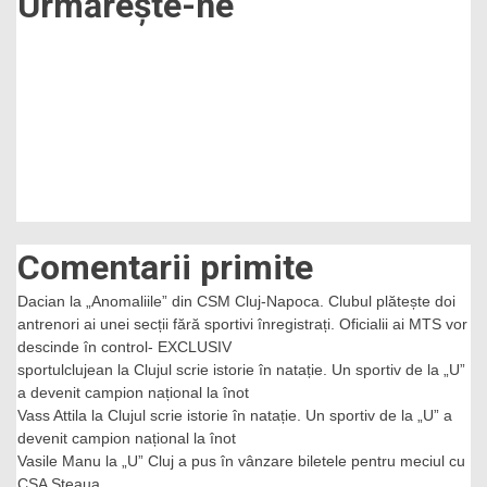
Urmărește-ne
Comentarii primite
Dacian
la
„Anomaliile” din CSM Cluj-Napoca. Clubul plătește doi
antrenori ai unei secții fără sportivi înregistrați. Oficialii ai MTS vor
descinde în control- EXCLUSIV
sportulclujean
la
Clujul scrie istorie în natație. Un sportiv de la „U”
a devenit campion național la înot
Vass Attila
la
Clujul scrie istorie în natație. Un sportiv de la „U” a
devenit campion național la înot
Vasile Manu
la
„U” Cluj a pus în vânzare biletele pentru meciul cu
CSA Steaua