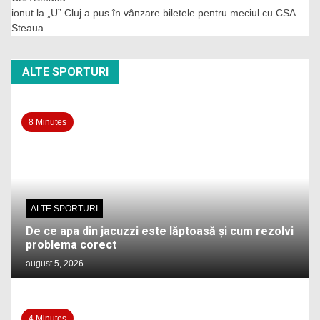
ionut
la
„U” Cluj a pus în vânzare biletele pentru meciul cu CSA
Steaua
ALTE SPORTURI
8 Minutes
ALTE SPORTURI
De ce apa din jacuzzi este lăptoasă și cum rezolvi
problema corect
august 5, 2026
4 Minutes