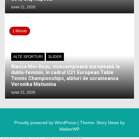
iunie 21, 2026
1 Minute
ALTE SPORTURI
SLIDER
Bianca Mei-Roșu, vicecampioană europeană la
dublu-feminin, în cadrul U21 European Table
Tennis Championships, alături de ucraineanca
Veronika Matiunina
iunie 21, 2026
Proudly powered by WordPress
|
Theme: Story News by
WalkerWP
.