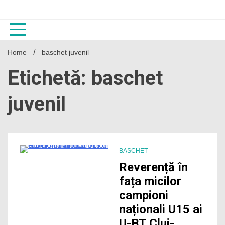
Skip
to
content
Home
baschet juvenil
Etichetă: baschet
juvenil
BASCHET
3 Minutes
Reverență în
fața micilor
campioni
naționali U15 ai
U-BT Cluj-