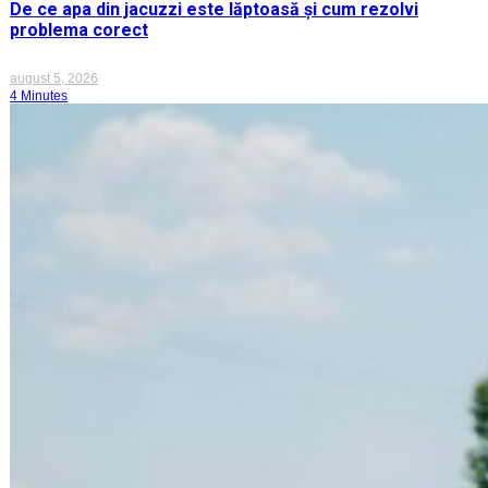
De ce apa din jacuzzi este lăptoasă și cum rezolvi
problema corect
august 5, 2026
4 Minutes