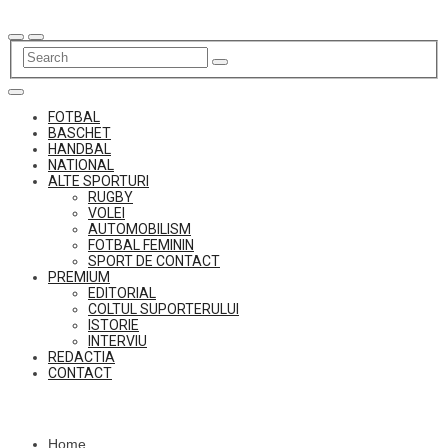
Skip
to
content
FOTBAL
BASCHET
HANDBAL
NATIONAL
ALTE SPORTURI
RUGBY
VOLEI
AUTOMOBILISM
FOTBAL FEMININ
SPORT DE CONTACT
PREMIUM
EDITORIAL
COLTUL SUPORTERULUI
ISTORIE
INTERVIU
REDACTIA
CONTACT
Home