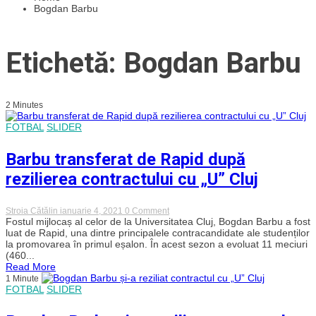
Bogdan Barbu
Etichetă: Bogdan Barbu
2 Minutes
FOTBAL
SLIDER
Barbu transferat de Rapid după
rezilierea contractului cu „U” Cluj
on
Stroia Cătălin
ianuarie 4, 2021
0 Comment
Barbu
Fostul mijlocaș al celor de la Universitatea Cluj, Bogdan Barbu a fost
transferat
luat de Rapid, una dintre principalele contracandidate ale studenților
de
la promovarea în primul eșalon. În acest sezon a evoluat 11 meciuri
Rapid
(460...
după
Read More
rezilierea
1 Minute
contractului
FOTBAL
SLIDER
cu
„U”
Cluj