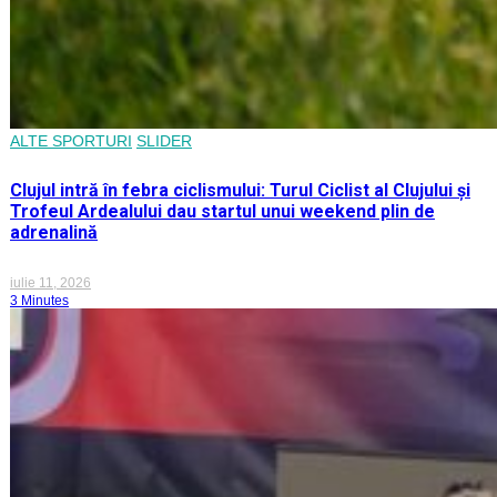
ALTE SPORTURI
SLIDER
Clujul intră în febra ciclismului: Turul Ciclist al Clujului și
Trofeul Ardealului dau startul unui weekend plin de
adrenalină
iulie 11, 2026
3 Minutes