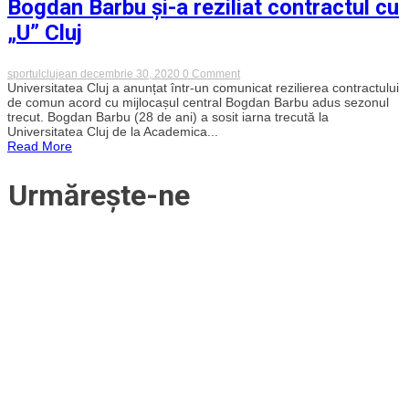
Bogdan Barbu și-a reziliat contractul cu
„U” Cluj
on
sportulclujean
decembrie 30, 2020
0 Comment
Bogdan
Universitatea Cluj a anunțat într-un comunicat rezilierea contractului
Barbu
de comun acord cu mijlocașul central Bogdan Barbu adus sezonul
și-
trecut. Bogdan Barbu (28 de ani) a sosit iarna trecută la
a
Universitatea Cluj de la Academica...
reziliat
Read More
contractul
cu
„U”
Urmărește-ne
Cluj