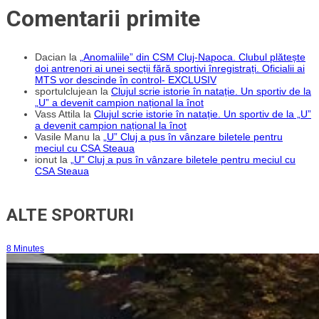
Comentarii primite
Dacian
la
„Anomaliile” din CSM Cluj-Napoca. Clubul plătește
doi antrenori ai unei secții fără sportivi înregistrați. Oficialii ai
MTS vor descinde în control- EXCLUSIV
sportulclujean
la
Clujul scrie istorie în natație. Un sportiv de la
„U” a devenit campion național la înot
Vass Attila
la
Clujul scrie istorie în natație. Un sportiv de la „U”
a devenit campion național la înot
Vasile Manu
la
„U” Cluj a pus în vânzare biletele pentru
meciul cu CSA Steaua
ionut
la
„U” Cluj a pus în vânzare biletele pentru meciul cu
CSA Steaua
ALTE SPORTURI
8 Minutes