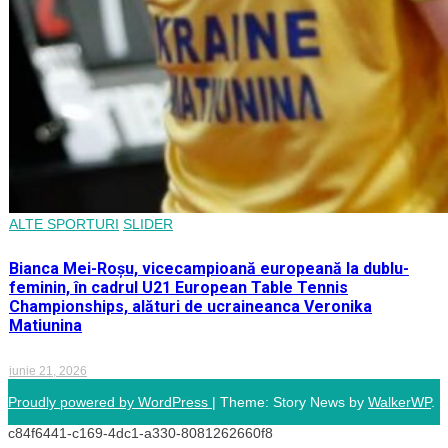
ALTE SPORTURI
SLIDER
Bianca Mei-Roșu, vicecampioană europeană la dublu-
feminin, în cadrul U21 European Table Tennis
Championships, alături de ucraineanca Veronika
Matiunina
iunie 21, 2026
Proudly powered by WordPress
|
Theme: Story News by
WalkerWP
.
c84f6441-c169-4dc1-a330-8081262660f8