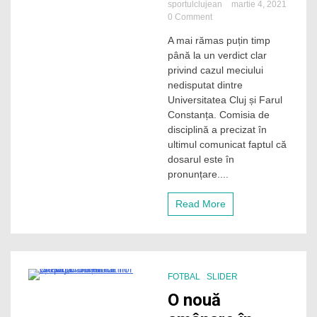
sportulclujean
martie 4, 2021
on
0 Comment
Verdict
A mai rămas puțin timp
în
până la un verdict clar
așteptare
în
privind cazul meciului
cazul
nedisputat dintre
dintre
Universitatea Cluj și Farul
Universitatea
Constanța. Comisia de
Cluj
disciplină a precizat în
și
ultimul comunicat faptul că
Farul
Constanța
dosarul este în
pronunțare....
Read More
FOTBAL
SLIDER
2 Minutes
O nouă