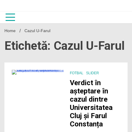
Skip
to
content
Home
Cazul U-Farul
Etichetă: Cazul U-Farul
FOTBAL
SLIDER
1 Minute
Verdict în
așteptare în
cazul dintre
Universitatea
Cluj și Farul
Constanța