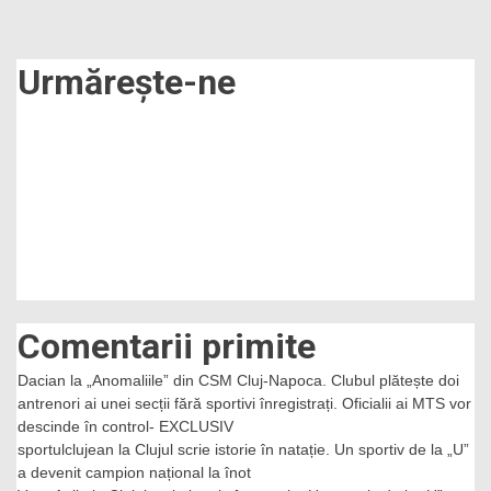
Urmărește-ne
Comentarii primite
Dacian
la
„Anomaliile” din CSM Cluj-Napoca. Clubul plătește doi
antrenori ai unei secții fără sportivi înregistrați. Oficialii ai MTS vor
descinde în control- EXCLUSIV
sportulclujean
la
Clujul scrie istorie în natație. Un sportiv de la „U”
a devenit campion național la înot