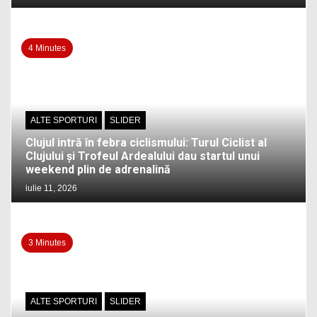
4 Minutes
ALTE SPORTURI
SLIDER
Clujul intră în febra ciclismului: Turul Ciclist al
Clujului și Trofeul Ardealului dau startul unui
weekend plin de adrenalină
iulie 11, 2026
3 Minutes
ALTE SPORTURI
SLIDER