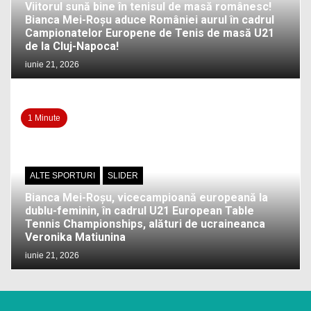
Viitorul sună bine în tenisul de masă românesc!
Bianca Mei-Roșu aduce României aurul în cadrul
Campionatelor Europene de Tenis de masă U21
de la Cluj-Napoca!
iunie 21, 2026
1 Minute
ALTE SPORTURI
SLIDER
Bianca Mei-Roșu, vicecampioană europeană la
dublu-feminin, în cadrul U21 European Table
Tennis Championships, alături de ucraineanca
Veronika Matiunina
iunie 21, 2026