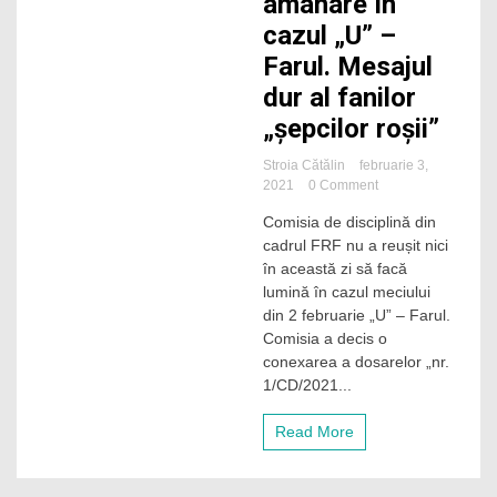
amânare în
cazul „U” –
Farul. Mesajul
dur al fanilor
„șepcilor roșii”
Stroia Cătălin
februarie 3,
on
2021
0 Comment
O
Comisia de disciplină din
nouă
cadrul FRF nu a reușit nici
amânare
în
în această zi să facă
cazul
lumină în cazul meciului
„U”
din 2 februarie „U” – Farul.
–
Comisia a decis o
Farul.
conexarea a dosarelor „nr.
Mesajul
1/CD/2021...
dur
al
fanilor
Read More
„șepcilor
roșii”