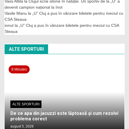
Vass Attila
la
Clujul scrie istorie în natație. Un sportiv de la „U” a
devenit campion național la înot
Vasile Manu
la
„U” Cluj a pus în vânzare biletele pentru meciul cu
CSA Steaua
ionut
la
„U” Cluj a pus în vânzare biletele pentru meciul cu CSA
Steaua
ALTE SPORTURI
8 Minutes
ALTE SPORTURI
De ce apa din jacuzzi este lăptoasă și cum rezolvi
problema corect
august 5, 2026