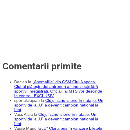
de
la
finalul
Meciului
3:
„Situația
a
influențat
scorul
partidei,
dar
nu
a
viciat
rezultatul
final”
Comentarii primite
Dacian
la
„Anomaliile” din CSM Cluj-Napoca.
Clubul plătește doi antrenori ai unei secții fără
sportivi înregistrați. Oficialii ai MTS vor descinde
în control- EXCLUSIV
sportulclujean
la
Clujul scrie istorie în natație. Un
sportiv de la „U” a devenit campion național la
înot
Vass Attila
la
Clujul scrie istorie în natație. Un
sportiv de la „U” a devenit campion național la
înot
Vasile Manu
la
„U” Cluj a pus în vânzare biletele