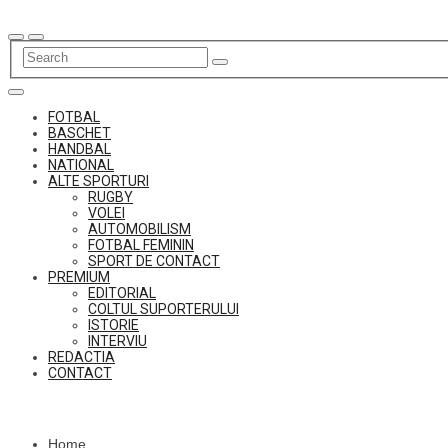
Skip
to
content
FOTBAL
BASCHET
HANDBAL
NATIONAL
ALTE SPORTURI
RUGBY
VOLEI
AUTOMOBILISM
FOTBAL FEMININ
SPORT DE CONTACT
PREMIUM
EDITORIAL
COLTUL SUPORTERULUI
ISTORIE
INTERVIU
REDACTIA
CONTACT
Home