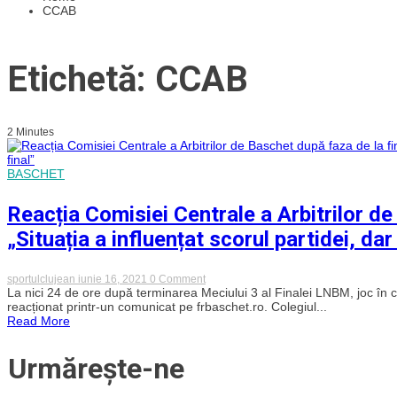
CCAB
Etichetă: CCAB
2 Minutes
BASCHET
Reacția Comisiei Centrale a Arbitrilor de
„Situația a influențat scorul partidei, dar 
on
sportulclujean
iunie 16, 2021
0 Comment
Reacția
La nici 24 de ore după terminarea Meciului 3 al Finalei LNBM, joc î
Comisiei
reacționat printr-un comunicat pe frbaschet.ro. Colegiul...
Centrale
Read More
a
Arbitrilor
de
Urmărește-ne
Baschet
după
faza