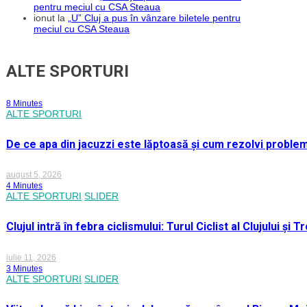
pentru meciul cu CSA Steaua
ionut
la
„U” Cluj a pus în vânzare biletele pentru
meciul cu CSA Steaua
ALTE SPORTURI
8 Minutes
ALTE SPORTURI
De ce apa din jacuzzi este lăptoasă și cum rezolvi proble
august 5, 2026
4 Minutes
ALTE SPORTURI
SLIDER
Clujul intră în febra ciclismului: Turul Ciclist al Clujului ș
iulie 11, 2026
3 Minutes
ALTE SPORTURI
SLIDER