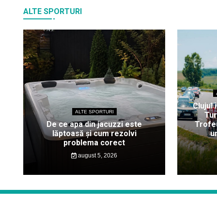
ALTE SPORTURI
Clujul 
ALTE SPORTURI
Tur
De ce apa din jacuzzi este
Trofeu
lăptoasă și cum rezolvi
u
problema corect
august 5, 2026