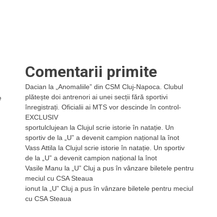
Comentarii primite
Dacian
la
„Anomaliile” din CSM Cluj-Napoca. Clubul
plătește doi antrenori ai unei secții fără sportivi
e
înregistrați. Oficialii ai MTS vor descinde în control-
EXCLUSIV
sportulclujean
la
Clujul scrie istorie în natație. Un
sportiv de la „U” a devenit campion național la înot
Vass Attila
la
Clujul scrie istorie în natație. Un sportiv
de la „U” a devenit campion național la înot
Vasile Manu
la
„U” Cluj a pus în vânzare biletele pentru
meciul cu CSA Steaua
ionut
la
„U” Cluj a pus în vânzare biletele pentru meciul
cu CSA Steaua