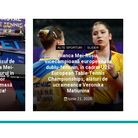
ALTE SPORTURI
SLIDER
R
Bianca Mei-Roșu,
isul de
vicecampioană europeană la
a Mei-
dublu-feminin, în cadrul U21
rul în
European Table Tennis
lor
Championships, alături de
 masă
ucraineanca Veronika
ca!
Matiunina
iunie 21, 2026