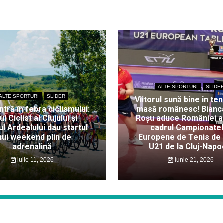
săptămâni
la
turneul
pentru
copii
și
juniori
găzduit
de
comuna
ALTE SPORTURI
SLIDE
clujeană
ALTE SPORTURI
SLIDER
Viitorul sună bine în ten
Iclod
intră în febra ciclismului:
masă românesc! Bianc
ul Ciclist al Clujului și
Roșu aduce României au
l Ardealului dau startul
cadrul Campionate
nui weekend plin de
Europene de Tenis de
adrenalină
U21 de la Cluj-Napo
iulie 11, 2026
iunie 21, 2026
Proudly powered by WordPress
|
Theme: Story News by
WalkerWP
.