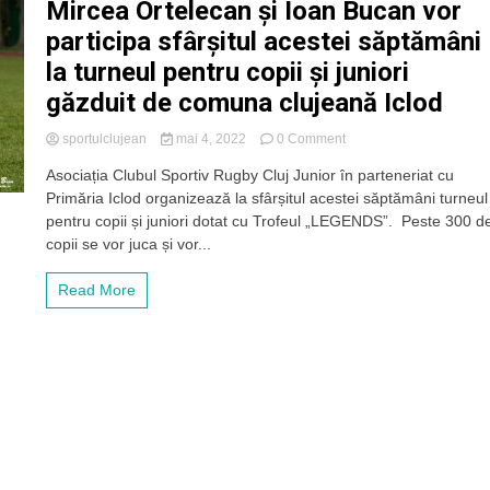
Mircea Ortelecan și Ioan Bucan vor
participa sfârșitul acestei săptămâni
la turneul pentru copii și juniori
găzduit de comuna clujeană Iclod
on
sportulclujean
mai 4, 2022
0 Comment
Legendele
Asociația Clubul Sportiv Rugby Cluj Junior în parteneriat cu
rugby-
Primăria Iclod organizează la sfârșitul acestei săptămâni turneul
ului
românesc
pentru copii și juniori dotat cu Trofeul „LEGENDS”. Peste 300 d
Mircea
copii se vor juca și vor...
Rusu,
Petrică
Read More
Motrescu,
Mircea
Ortelecan
și
Ioan
Bucan
vor
participa
sfârșitul
acestei