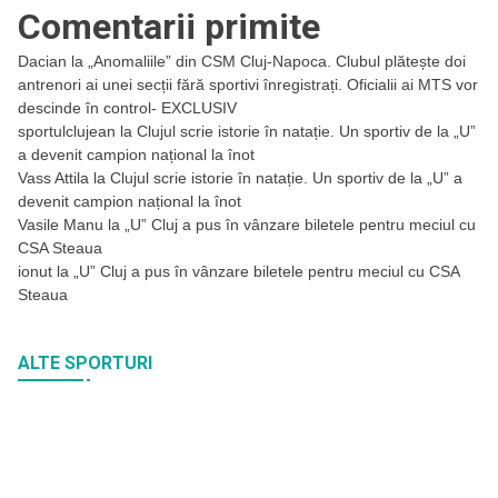
Comentarii primite
Dacian
la
„Anomaliile” din CSM Cluj-Napoca. Clubul plătește doi
antrenori ai unei secții fără sportivi înregistrați. Oficialii ai MTS vor
descinde în control- EXCLUSIV
sportulclujean
la
Clujul scrie istorie în natație. Un sportiv de la „U”
a devenit campion național la înot
Vass Attila
la
Clujul scrie istorie în natație. Un sportiv de la „U” a
devenit campion național la înot
Vasile Manu
la
„U” Cluj a pus în vânzare biletele pentru meciul cu
CSA Steaua
ionut
la
„U” Cluj a pus în vânzare biletele pentru meciul cu CSA
Steaua
ALTE SPORTURI