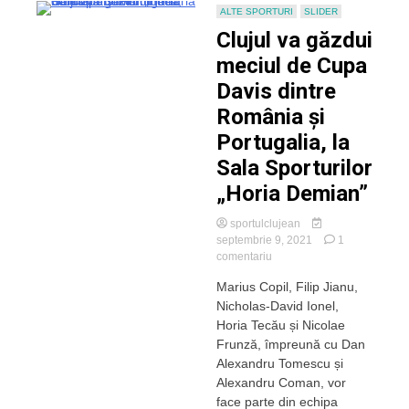
ALTE SPORTURI
SLIDER
Clujul va găzdui
meciul de Cupa
Davis dintre
România și
Portugalia, la
Sala Sporturilor
„Horia Demian”
sportulclujean
septembrie 9, 2021
1
la
comentariu
Clujul
Marius Copil, Filip Jianu,
va
Nicholas-David Ionel,
găzdui
meciul
Horia Tecău și Nicolae
de
Frunză, împreună cu Dan
Cupa
Alexandru Tomescu și
Davis
Alexandru Coman, vor
dintre
face parte din echipa
România