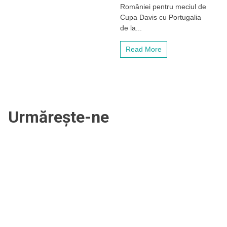
României pentru meciul de
și
Portugalia,
Cupa Davis cu Portugalia
la
de la...
Sala
Sporturilor
Read More
„Horia
Demian”
Urmărește-ne