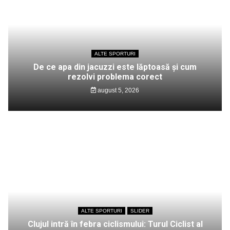
ALTE SPORTURI
De ce apa din jacuzzi este lăptoasă și cum
rezolvi problema corect
august 5, 2026
ALTE SPORTURI
SLIDER
Clujul intră în febra ciclismului: Turul Ciclist al