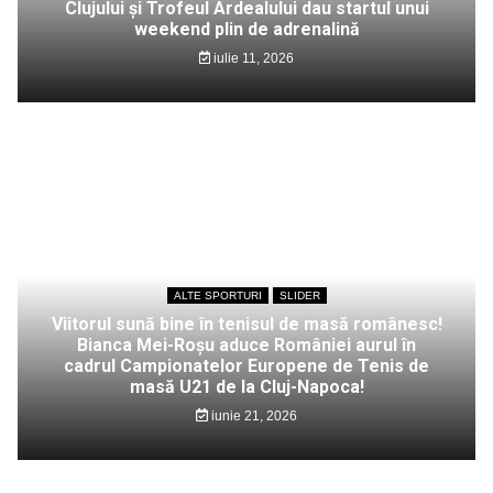
Clujului și Trofeul Ardealului dau startul unui
weekend plin de adrenalină
iulie 11, 2026
ALTE SPORTURI
SLIDER
Viitorul sună bine în tenisul de masă românesc!
Bianca Mei-Roșu aduce României aurul în
cadrul Campionatelor Europene de Tenis de
masă U21 de la Cluj-Napoca!
iunie 21, 2026