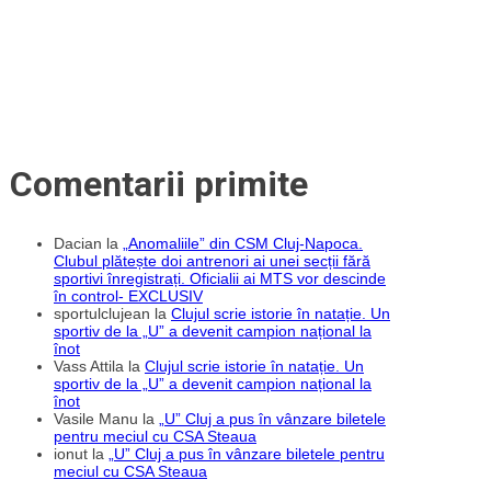
„U”
Cluj?
Comentarii primite
Dacian
la
„Anomaliile” din CSM Cluj-Napoca.
Clubul plătește doi antrenori ai unei secții fără
sportivi înregistrați. Oficialii ai MTS vor descinde
în control- EXCLUSIV
sportulclujean
la
Clujul scrie istorie în natație. Un
sportiv de la „U” a devenit campion național la
înot
Vass Attila
la
Clujul scrie istorie în natație. Un
sportiv de la „U” a devenit campion național la
înot
Vasile Manu
la
„U” Cluj a pus în vânzare biletele
pentru meciul cu CSA Steaua
ionut
la
„U” Cluj a pus în vânzare biletele pentru
meciul cu CSA Steaua