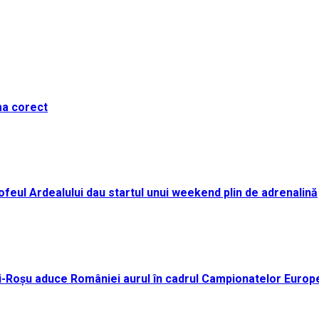
ma corect
i Trofeul Ardealului dau startul unui weekend plin de adrenalină
ei-Roșu aduce României aurul în cadrul Campionatelor Europ