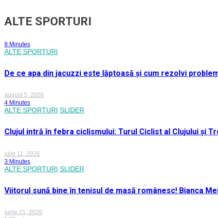
ALTE SPORTURI
8 Minutes
ALTE SPORTURI
De ce apa din jacuzzi este lăptoasă și cum rezolvi proble
august 5, 2026
4 Minutes
ALTE SPORTURI
SLIDER
Clujul intră în febra ciclismului: Turul Ciclist al Clujului ș
iulie 11, 2026
3 Minutes
ALTE SPORTURI
SLIDER
Viitorul sună bine în tenisul de masă românesc! Bianca M
iunie 21, 2026