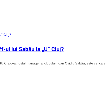
f-ul lui Sabău la „U” Cluj?
 Craiova, fostul manager al clubului, Ioan Ovidiu Sabău, este cel care