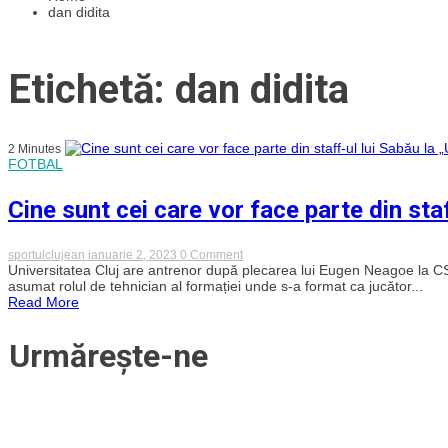
dan didita
Etichetă: dan didita
2 Minutes
FOTBAL
Cine sunt cei care vor face parte din staf
on
sportulclujean
ianuarie 2, 2023
0 Comment
Cine
Universitatea Cluj are antrenor după plecarea lui Eugen Neagoe la CSU
sunt
asumat rolul de tehnician al formației unde s-a format ca jucător...
cei
Read More
care
vor
face
Urmărește-ne
parte
din
staff-
ul
lui
Sabău
la