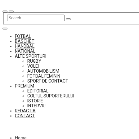
Skip
to
content
FOTBAL
BASCHET
HANDBAL
NATIONAL
ALTE SPORTURI
RUGBY
VOLEI
AUTOMOBILISM
FOTBAL FEMININ
SPORT DE CONTACT
PREMIUM
EDITORIAL
COLTUL SUPORTERULUI
ISTORIE
INTERVIU
REDACTIA
CONTACT
Home