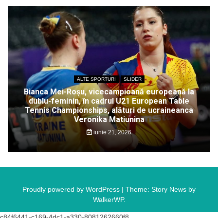
ALTE SPORTURI
SLIDER
Bianca Mei-Roșu, vicecampioană europeană la
dublu-feminin, în cadrul U21 European Table
Tennis Championships, alături de ucraineanca
Veronika Matiunina
iunie 21, 2026
Proudly powered by WordPress
|
Theme: Story News by
WalkerWP
.
c84f6441-c169-4dc1-a330-8081262660f8