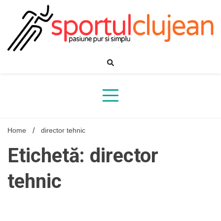
Skip
to
content
Home
director tehnic
Etichetă: director
tehnic