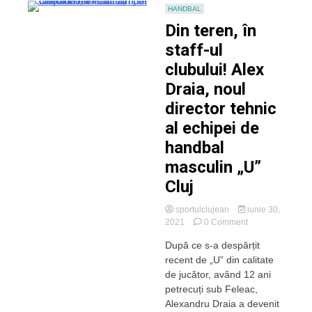
HANDBAL
Din teren, în
staff-ul
clubului! Alex
Draia, noul
director tehnic
al echipei de
handbal
masculin „U”
Cluj
sportulclujean
iunie 30,
on
2021
0 Comment
Din
După ce s-a despărțit
teren,
recent de „U” din calitate
în
staff-
de jucător, având 12 ani
ul
petrecuți sub Feleac,
clubului!
Alexandru Draia a devenit
Alex