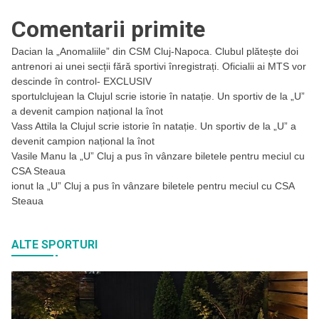
Comentarii primite
Dacian
la
„Anomaliile” din CSM Cluj-Napoca. Clubul plătește doi
antrenori ai unei secții fără sportivi înregistrați. Oficialii ai MTS vor
descinde în control- EXCLUSIV
sportulclujean
la
Clujul scrie istorie în natație. Un sportiv de la „U”
a devenit campion național la înot
Vass Attila
la
Clujul scrie istorie în natație. Un sportiv de la „U” a
devenit campion național la înot
Vasile Manu
la
„U” Cluj a pus în vânzare biletele pentru meciul cu
CSA Steaua
ionut
la
„U” Cluj a pus în vânzare biletele pentru meciul cu CSA
Steaua
ALTE SPORTURI