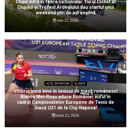
Clujul intră în febra ciclismului: Turul Ciclist al
Clujului și Trofeul Ardealului dau startul unui
weekend plin de adrenalină
iulie 11, 2026
ALTE SPORTURI
SLIDER
Viitorul sună bine în tenisul de masă românesc!
Bianca Mei-Roșu aduce României aurul în
cadrul Campionatelor Europene de Tenis de
masă U21 de la Cluj-Napoca!
iunie 21, 2026