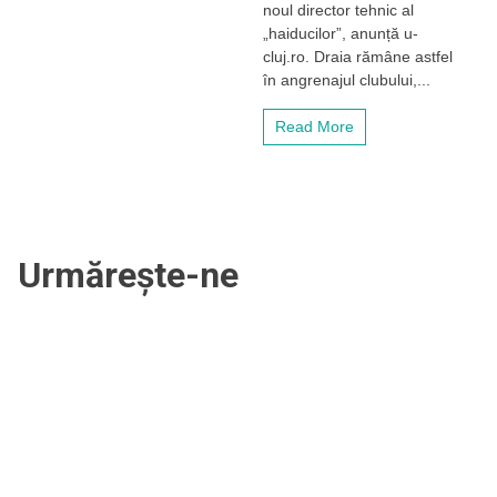
noul director tehnic al
Draia,
„haiducilor”, anunță u-
noul
cluj.ro. Draia rămâne astfel
director
tehnic
în angrenajul clubului,...
al
echipei
Read More
de
handbal
masculin
„U”
Cluj
Urmărește-ne