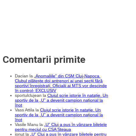
Frunză
și-
au
adjudecat
partidele
fără
dificultăți
Comentarii primite
Dacian
la
„Anomaliile” din CSM Cluj-Napoca.
Clubul plătește doi antrenori ai unei secții fără
sportivi înregistrați. Oficialii ai MTS vor descinde
în control- EXCLUSIV
sportulclujean
la
Clujul scrie istorie în natație. Un
sportiv de la „U” a devenit campion național la
înot
Vass Attila
la
Clujul scrie istorie în natație. Un
sportiv de la „U” a devenit campion național la
înot
Vasile Manu
la
„U” Cluj a pus în vânzare biletele
pentru meciul cu CSA Steaua
ionut
la
„U” Cluj a pus în vânzare biletele pentru