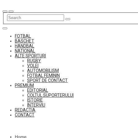
Skip
to
content
FOTBAL
BASCHET
HANDBAL
NATIONAL
ALTE SPORTURI
RUGBY
VOLEI
AUTOMOBILISM
FOTBAL FEMININ
SPORT DE CONTACT
PREMIUM
EDITORIAL
COLTUL SUPORTERULUI
ISTORIE
INTERVIU
REDACTIA
CONTACT
Home