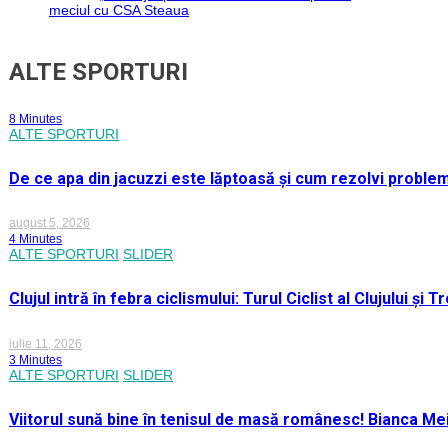
meciul cu CSA Steaua
ALTE SPORTURI
8 Minutes
ALTE SPORTURI
De ce apa din jacuzzi este lăptoasă și cum rezolvi proble
august 5, 2026
4 Minutes
ALTE SPORTURI
SLIDER
Clujul intră în febra ciclismului: Turul Ciclist al Clujului ș
iulie 11, 2026
3 Minutes
ALTE SPORTURI
SLIDER
Viitorul sună bine în tenisul de masă românesc! Bianca M