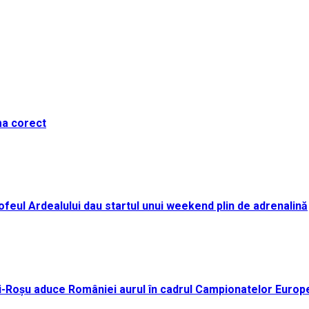
ma corect
i Trofeul Ardealului dau startul unui weekend plin de adrenalină
ei-Roșu aduce României aurul în cadrul Campionatelor Europ