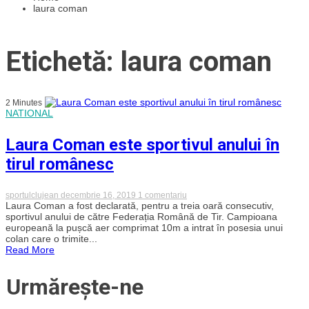
laura coman
Etichetă: laura coman
2 Minutes
NATIONAL
Laura Coman este sportivul anului în
tirul românesc
la
sportulclujean
decembrie 16, 2019
1 comentariu
Laura
Laura Coman a fost declarată, pentru a treia oară consecutiv,
Coman
sportivul anului de către Federația Română de Tir. Campioana
este
europeană la pușcă aer comprimat 10m a intrat în posesia unui
sportivul
colan care o trimite...
anului
Read More
în
tirul
românesc
Urmărește-ne