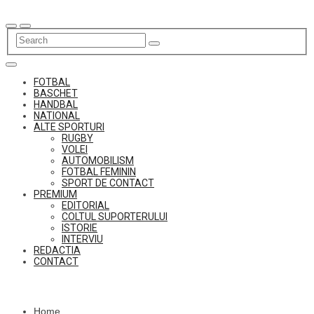
Skip
to
content
FOTBAL
BASCHET
HANDBAL
NATIONAL
ALTE SPORTURI
RUGBY
VOLEI
AUTOMOBILISM
FOTBAL FEMININ
SPORT DE CONTACT
PREMIUM
EDITORIAL
COLTUL SUPORTERULUI
ISTORIE
INTERVIU
REDACTIA
CONTACT
Home