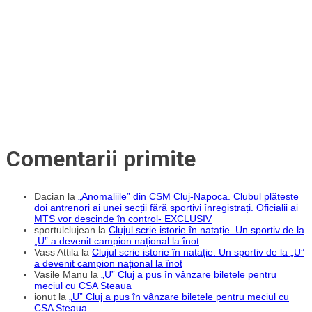
Comentarii primite
Dacian
la
„Anomaliile” din CSM Cluj-Napoca. Clubul plătește
doi antrenori ai unei secții fără sportivi înregistrați. Oficialii ai
MTS vor descinde în control- EXCLUSIV
sportulclujean
la
Clujul scrie istorie în natație. Un sportiv de la
„U” a devenit campion național la înot
Vass Attila
la
Clujul scrie istorie în natație. Un sportiv de la „U”
a devenit campion național la înot
Vasile Manu
la
„U” Cluj a pus în vânzare biletele pentru
meciul cu CSA Steaua
ionut
la
„U” Cluj a pus în vânzare biletele pentru meciul cu
CSA Steaua