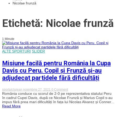
Nicolae frunză
Etichetă: Nicolae frunză
1 Minute
ALTE SPORTURI
SLIDER
Misiune facilă pentru România la Cupa
Davis cu Peru. Copil și Frunză și-au
adjudecat partidele fără dificultăți
on
sportulclujean
noiembrie 27, 2021
0 Comment
Misiune
România conduce cu scorul de 2-0 pe reprezentativa statului Peru
facilă
în cadrul Cupei Davis, după ce Nicolae Frunză și Marius Copil s-au
pentru
impus fără prea mari dificultăți în fața lui Nicolas Alvarez și Conner...
România
Read More
la
Cupa
Davis