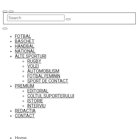
Skip
to
content
FOTBAL
BASCHET
HANDBAL
NATIONAL
ALTE SPORTURI
RUGBY
VOLEI
AUTOMOBILISM
FOTBAL FEMININ
SPORT DE CONTACT
PREMIUM
EDITORIAL
COLTUL SUPORTERULUI
ISTORIE
INTERVIU
REDACTIA
CONTACT
Home