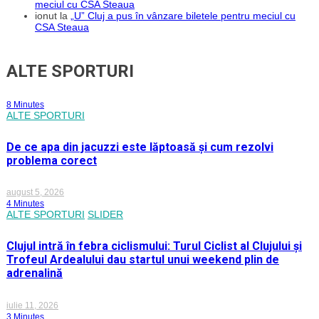
meciul cu CSA Steaua
ionut
la
„U” Cluj a pus în vânzare biletele pentru meciul cu
CSA Steaua
ALTE SPORTURI
8 Minutes
ALTE SPORTURI
De ce apa din jacuzzi este lăptoasă și cum rezolvi
problema corect
august 5, 2026
4 Minutes
ALTE SPORTURI
SLIDER
Clujul intră în febra ciclismului: Turul Ciclist al Clujului și
Trofeul Ardealului dau startul unui weekend plin de
adrenalină
iulie 11, 2026
3 Minutes