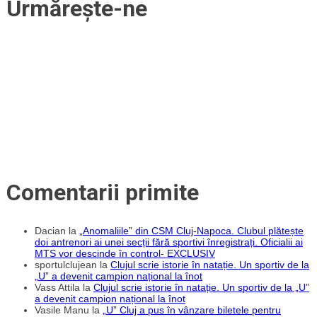
Urmărește-ne
cu
Peru.
Copil
și
Frunză
și-
au
adjudecat
partidele
fără
dificultăți
Comentarii primite
Dacian
la
„Anomaliile” din CSM Cluj-Napoca. Clubul plătește
doi antrenori ai unei secții fără sportivi înregistrați. Oficialii ai
MTS vor descinde în control- EXCLUSIV
sportulclujean
la
Clujul scrie istorie în natație. Un sportiv de la
„U” a devenit campion național la înot
Vass Attila
la
Clujul scrie istorie în natație. Un sportiv de la „U”
a devenit campion național la înot
Vasile Manu
la
„U” Cluj a pus în vânzare biletele pentru