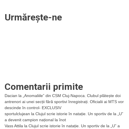
Urmărește-ne
Comentarii primite
Dacian
la
„Anomaliile” din CSM Cluj-Napoca. Clubul plătește doi
antrenori ai unei secții fără sportivi înregistrați. Oficialii ai MTS vor
descinde în control- EXCLUSIV
sportulclujean
la
Clujul scrie istorie în natație. Un sportiv de la „U”
a devenit campion național la înot
Vass Attila
la
Clujul scrie istorie în natație. Un sportiv de la „U” a