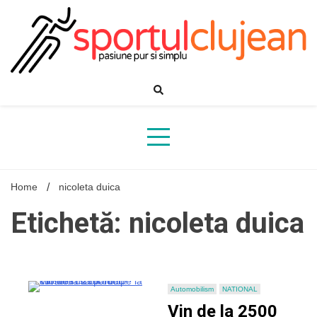
Skip
to
content
Home
nicoleta duica
Etichetă: nicoleta duica
Automobilism
NATIONAL
Vin de la 2500