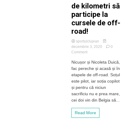
de kilometri să
participe la
cursele de off-
road!
sportulclujean
decembrie 3, 2020
0
on
Comment
Vin
Nicușor și Nicoleta Duică,
de
fac pereche și acasă și în
la
2500
etapele de off-road. Soțul
de
este pilot, iar soția copilot
kilometri
și pentru că niciun
să
sacrificiu nu e prea mare,
participe
cei doi vin din Belgia să...
la
cursele
de
Read More
off-
road!