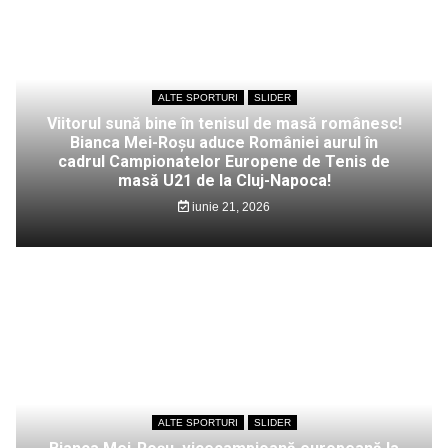
ALTE SPORTURI
SLIDER
Viitorul sună bine în tenisul de masă românesc!
Bianca Mei-Roșu aduce României aurul în
cadrul Campionatelor Europene de Tenis de
masă U21 de la Cluj-Napoca!
iunie 21, 2026
ALTE SPORTURI
SLIDER