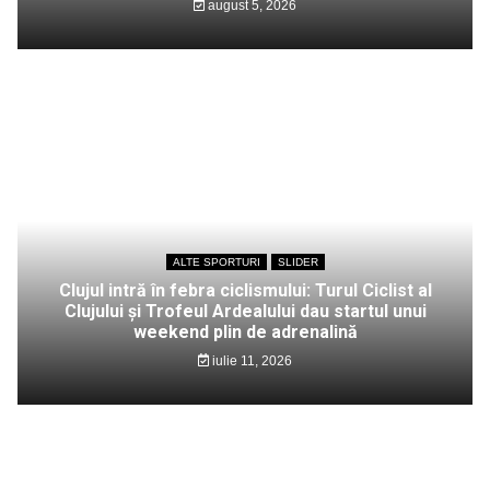
august 5, 2026
ALTE SPORTURI
SLIDER
Clujul intră în febra ciclismului: Turul Ciclist al
Clujului și Trofeul Ardealului dau startul unui
weekend plin de adrenalină
iulie 11, 2026