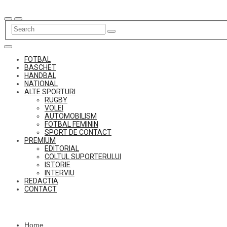
Skip
to
content
FOTBAL
BASCHET
HANDBAL
NATIONAL
ALTE SPORTURI
RUGBY
VOLEI
AUTOMOBILISM
FOTBAL FEMININ
SPORT DE CONTACT
PREMIUM
EDITORIAL
COLTUL SUPORTERULUI
ISTORIE
INTERVIU
REDACTIA
CONTACT
Home