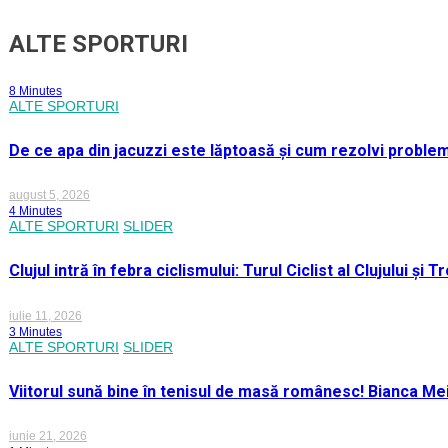
ALTE SPORTURI
8 Minutes
ALTE SPORTURI
De ce apa din jacuzzi este lăptoasă și cum rezolvi proble
august 5, 2026
4 Minutes
ALTE SPORTURI
SLIDER
Clujul intră în febra ciclismului: Turul Ciclist al Clujului ș
iulie 11, 2026
3 Minutes
ALTE SPORTURI
SLIDER
Viitorul sună bine în tenisul de masă românesc! Bianca M
iunie 21, 2026