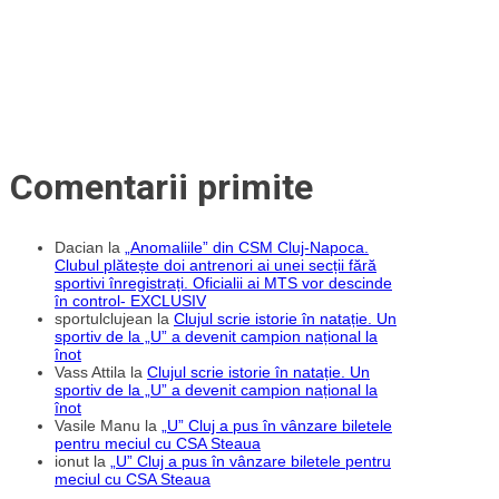
Comentarii primite
Dacian
la
„Anomaliile” din CSM Cluj-Napoca.
Clubul plătește doi antrenori ai unei secții fără
sportivi înregistrați. Oficialii ai MTS vor descinde
în control- EXCLUSIV
sportulclujean
la
Clujul scrie istorie în natație. Un
sportiv de la „U” a devenit campion național la
înot
Vass Attila
la
Clujul scrie istorie în natație. Un
sportiv de la „U” a devenit campion național la
înot
Vasile Manu
la
„U” Cluj a pus în vânzare biletele
pentru meciul cu CSA Steaua
ionut
la
„U” Cluj a pus în vânzare biletele pentru
meciul cu CSA Steaua