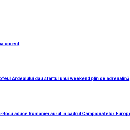
ma corect
i Trofeul Ardealului dau startul unui weekend plin de adrenalină
ei-Roșu aduce României aurul în cadrul Campionatelor Europ