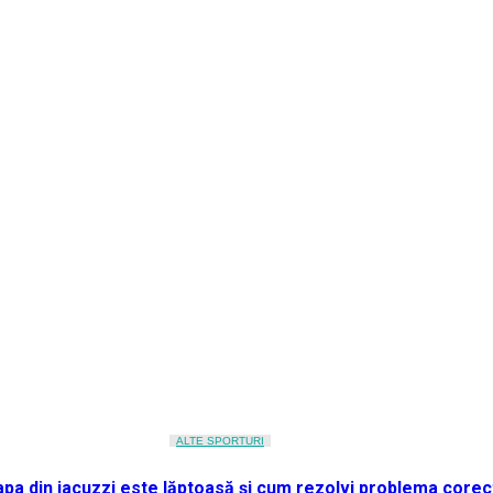
ALTE SPORTURI
apa din jacuzzi este lăptoasă și cum rezolvi problema corec