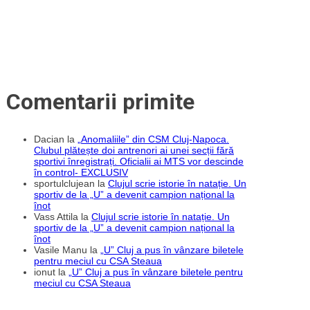
îi
calcă
tatălui
pe
urme
Comentarii primite
Dacian
la
„Anomaliile” din CSM Cluj-Napoca.
Clubul plătește doi antrenori ai unei secții fără
sportivi înregistrați. Oficialii ai MTS vor descinde
în control- EXCLUSIV
sportulclujean
la
Clujul scrie istorie în natație. Un
sportiv de la „U” a devenit campion național la
înot
Vass Attila
la
Clujul scrie istorie în natație. Un
sportiv de la „U” a devenit campion național la
înot
Vasile Manu
la
„U” Cluj a pus în vânzare biletele
pentru meciul cu CSA Steaua
ionut
la
„U” Cluj a pus în vânzare biletele pentru
meciul cu CSA Steaua