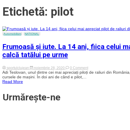
Etichetă: pilot
Automobilism
NATIONAL
Frumoasă și iute. La 14 ani, fiica celui ma
calcă tatălui pe urme
on
sportulclujean
noiembrie 28, 2020
0 Comment
Frumoasă
Adi Teslovan, unul dintre cei mai apreciați piloți de raliuri din Români
și
cursele de mașini. În doi ani de când e pilot,...
iute.
Read More
La
14
ani,
Urmărește-ne
fiica
celui
mai
apreciat
pilot
de
raliuri
din
România