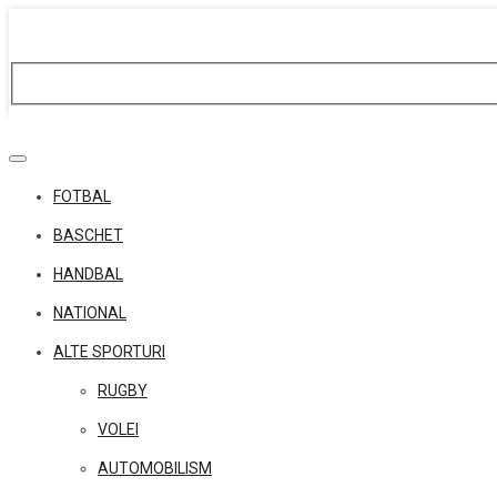
Skip
to
content
FOTBAL
BASCHET
HANDBAL
NATIONAL
ALTE SPORTURI
RUGBY
VOLEI
AUTOMOBILISM