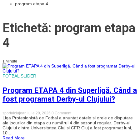
program etapa 4
Etichetă: program etapa
4
1 Minute
FOTBAL
SLIDER
Program ETAPA 4 din Superligă. Când a
fost programat Derby-ul Clujului?
on
sportulclujean
iulie 29, 2026
0 Comment
Program
Liga Profesionistă de Fotbal a anunțat datele și orele de disputare
ETAPA
ale jocurilor din etapa cu numărul 4 din sezonul regular. Derby-ul
4
Clujului dintre Universitatea Cluj și CFR Cluj a fost programat luni,
din
10...
Superligă.
Read More
Când