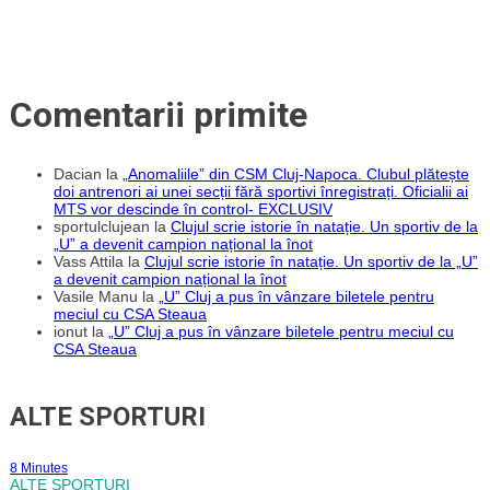
Comentarii primite
Dacian
la
„Anomaliile” din CSM Cluj-Napoca. Clubul plătește
doi antrenori ai unei secții fără sportivi înregistrați. Oficialii ai
MTS vor descinde în control- EXCLUSIV
sportulclujean
la
Clujul scrie istorie în natație. Un sportiv de la
„U” a devenit campion național la înot
Vass Attila
la
Clujul scrie istorie în natație. Un sportiv de la „U”
a devenit campion național la înot
Vasile Manu
la
„U” Cluj a pus în vânzare biletele pentru
meciul cu CSA Steaua
ionut
la
„U” Cluj a pus în vânzare biletele pentru meciul cu
CSA Steaua
ALTE SPORTURI
8 Minutes
ALTE SPORTURI