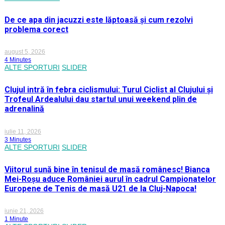
De ce apa din jacuzzi este lăptoasă și cum rezolvi
problema corect
august 5, 2026
4 Minutes
ALTE SPORTURI
SLIDER
Clujul intră în febra ciclismului: Turul Ciclist al Clujului și
Trofeul Ardealului dau startul unui weekend plin de
adrenalină
iulie 11, 2026
3 Minutes
ALTE SPORTURI
SLIDER
Viitorul sună bine în tenisul de masă românesc! Bianca
Mei-Roșu aduce României aurul în cadrul Campionatelor
Europene de Tenis de masă U21 de la Cluj-Napoca!
iunie 21, 2026
1 Minute