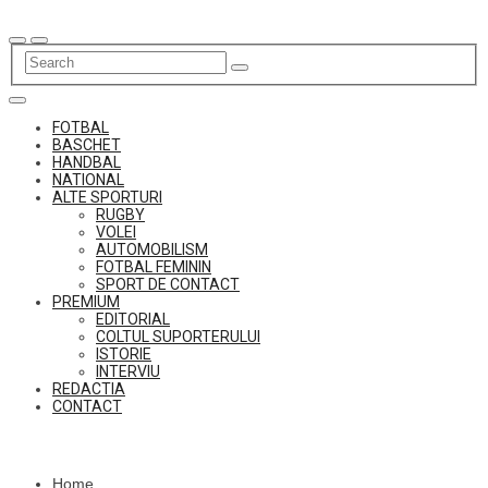
Skip
to
content
FOTBAL
BASCHET
HANDBAL
NATIONAL
ALTE SPORTURI
RUGBY
VOLEI
AUTOMOBILISM
FOTBAL FEMININ
SPORT DE CONTACT
PREMIUM
EDITORIAL
COLTUL SUPORTERULUI
ISTORIE
INTERVIU
REDACTIA
CONTACT
Home