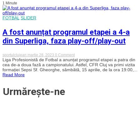
1 Minute
a
fost
programat
Derby-
FOTBAL
SLIDER
ul
Clujului?
A fost anunțat programul etapei a 4-a
din Superliga, faza play-off/play-out
on
sportulclujean
martie 28, 2023
0 Comment
A
Liga Profesionistă de Fotbal a anunțat programul etapei a patra din
fost
cea de-a doua fază a campionatului. Astfel, CFR Cluj va primi vizita
anunțat
formației Sepsi Sf. Gheorghe, sâmbătă, 15 aprilie, de la ora 19:00,...
programul
Read More
etapei
a
4-
Urmărește-ne
a
din
Superliga,
faza
play-
off/play-
out