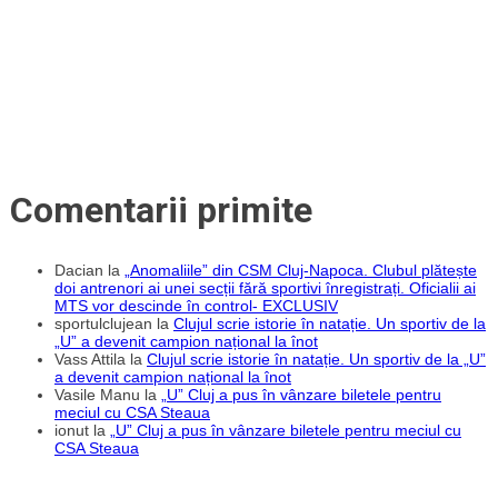
Peste
8000
de
bilete
au
fost
vândute
Comentarii primite
Dacian
la
„Anomaliile” din CSM Cluj-Napoca. Clubul plătește
doi antrenori ai unei secții fără sportivi înregistrați. Oficialii ai
MTS vor descinde în control- EXCLUSIV
sportulclujean
la
Clujul scrie istorie în natație. Un sportiv de la
„U” a devenit campion național la înot
Vass Attila
la
Clujul scrie istorie în natație. Un sportiv de la „U”
a devenit campion național la înot
Vasile Manu
la
„U” Cluj a pus în vânzare biletele pentru
meciul cu CSA Steaua
ionut
la
„U” Cluj a pus în vânzare biletele pentru meciul cu
CSA Steaua