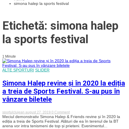
simona halep la sports festival
Etichetă: simona halep
la sports festival
1 Minute
ALTE SPORTURI
SLIDER
Simona Halep revine și în 2020 la ediția
a treia de Sports Festival. S-au pus în
vânzare biletele
on
sportulclujean
august 27, 2019
0 Comment
Simona
Meciul demonstrativ Simona Halep & Friends revine și în 2020 la
Halep
ediția a treia de Sports Festival. Alături de ea în terenul de la BT
revine
arena vor intra tenismeni de top și prieteni. Evenimentul...
și