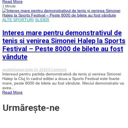
Read More
în
1 Minute
2020
la
ediția
a
ALTE SPORTURI
SLIDER
treia
de
Interes mare pentru demonstrativul de
Sports
Festival.
tenis și venirea Simonei Halep la Sports
S-
au
Festival – Peste 8000 de bilete au fost
pus
în
vândute
vânzare
biletele
on
sportulclujean
iunie 14, 2019
0 Comment
Interes
Interesul pentru partida demonstrativă de tenis și venirea Simonei
mare
Halep la Cluj în cadrul ediției a doua a Sports Festival este foarte
pentru
mare, peste 8000 de bilete au fost vândute. Meciul demonstrativ va
demonstrativul
avea...
de
Read More
tenis
și
venirea
Urmărește-ne
Simonei
Halep
la
Sports
Festival
–