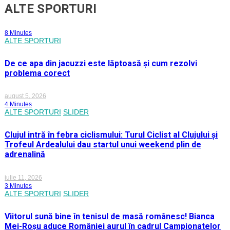
ALTE SPORTURI
8 Minutes
ALTE SPORTURI
De ce apa din jacuzzi este lăptoasă și cum rezolvi
problema corect
august 5, 2026
4 Minutes
ALTE SPORTURI
SLIDER
Clujul intră în febra ciclismului: Turul Ciclist al Clujului și
Trofeul Ardealului dau startul unui weekend plin de
adrenalină
iulie 11, 2026
3 Minutes
ALTE SPORTURI
SLIDER
Viitorul sună bine în tenisul de masă românesc! Bianca
Mei-Roșu aduce României aurul în cadrul Campionatelor