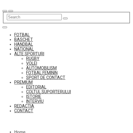
Skip
to
content
FOTBAL
BASCHET
HANDBAL
NATIONAL
ALTE SPORTURI
RUGBY
VOLEI
AUTOMOBILISM
FOTBAL FEMININ
SPORT DE CONTACT
PREMIUM
EDITORIAL
COLTUL SUPORTERULUI
ISTORIE
INTERVIU
REDACTIA
CONTACT
Home