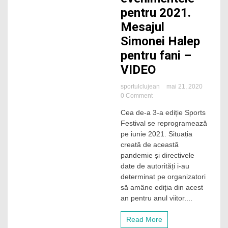
pentru 2021.
Mesajul
Simonei Halep
pentru fani –
VIDEO
sportulclujean
mai 21, 2020
on
0 Comment
Sports
Cea de-a 3-a ediție Sports
Festival
Festival se reprogramează
ia
o
pe iunie 2021. Situația
pauză
creată de această
în
pandemie și directivele
acest
date de autorități i-au
an
determinat pe organizatori
și
să amâne ediția din acest
amână
evenimentele
an pentru anul viitor....
pentru
2021.
Read More
Mesajul