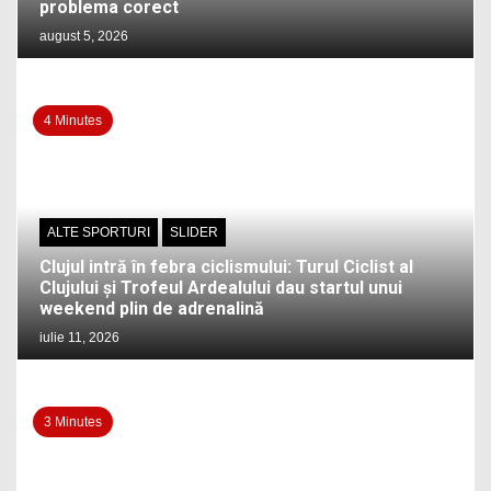
problema corect
august 5, 2026
4 Minutes
ALTE SPORTURI
SLIDER
Clujul intră în febra ciclismului: Turul Ciclist al
Clujului și Trofeul Ardealului dau startul unui
weekend plin de adrenalină
iulie 11, 2026
3 Minutes