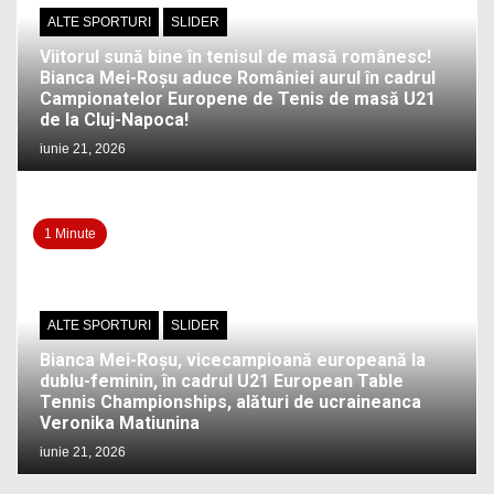
ALTE SPORTURI
SLIDER
Viitorul sună bine în tenisul de masă românesc!
Bianca Mei-Roșu aduce României aurul în cadrul
Campionatelor Europene de Tenis de masă U21
de la Cluj-Napoca!
iunie 21, 2026
1 Minute
ALTE SPORTURI
SLIDER
Bianca Mei-Roșu, vicecampioană europeană la
dublu-feminin, în cadrul U21 European Table
Tennis Championships, alături de ucraineanca
Veronika Matiunina
iunie 21, 2026