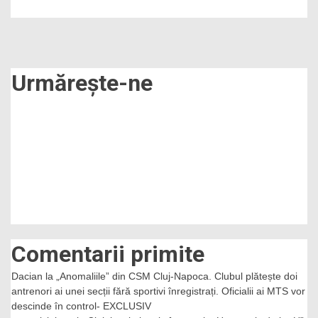
Simonei
Halep
pentru
fani
–
VIDEO
Urmărește-ne
Comentarii primite
Dacian
la
„Anomaliile” din CSM Cluj-Napoca. Clubul plătește doi
antrenori ai unei secții fără sportivi înregistrați. Oficialii ai MTS vor
descinde în control- EXCLUSIV