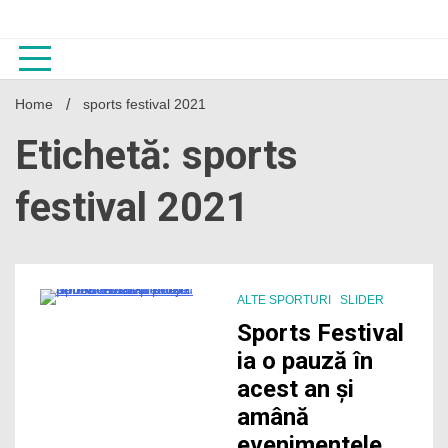
Skip
to
content
Home
sports festival 2021
Etichetă: sports
festival 2021
ALTE SPORTURI
SLIDER
1 Minute
Sports Festival
ia o pauză în
acest an și
amână
evenimentele