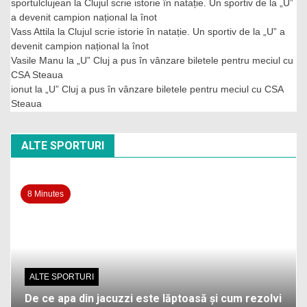
sportulclujean
la
Clujul scrie istorie în natație. Un sportiv de la „U”
a devenit campion național la înot
Vass Attila
la
Clujul scrie istorie în natație. Un sportiv de la „U” a
devenit campion național la înot
Vasile Manu
la
„U” Cluj a pus în vânzare biletele pentru meciul cu
CSA Steaua
ionut
la
„U” Cluj a pus în vânzare biletele pentru meciul cu CSA
Steaua
ALTE SPORTURI
8 Minutes
ALTE SPORTURI
De ce apa din jacuzzi este lăptoasă și cum rezolvi