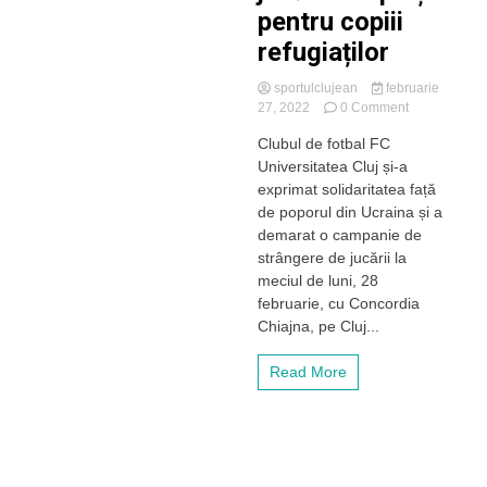
pentru copiii
refugiaților
sportulclujean
februarie
on
27, 2022
0 Comment
„U”
Clubul de fotbal FC
Cluj
Universitatea Cluj și-a
își
exprimă
exprimat solidaritatea față
solidaritatea
de poporul din Ucraina și a
față
demarat o campanie de
de
strângere de jucării la
poporul
meciul de luni, 28
din
februarie, cu Concordia
Ucraina.
Suporterii
Chiajna, pe Cluj...
sunt
îndemnați
Read More
să
vină
luni
la
meci
cu