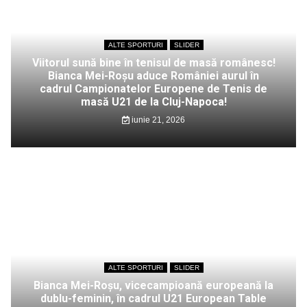
ALTE SPORTURI
SLIDER
Viitorul sună bine în tenisul de masă românesc!
Bianca Mei-Roșu aduce României aurul în
cadrul Campionatelor Europene de Tenis de
masă U21 de la Cluj-Napoca!
iunie 21, 2026
ALTE SPORTURI
SLIDER
Bianca Mei-Roșu, vicecampioană europeană la
dublu-feminin, în cadrul U21 European Table