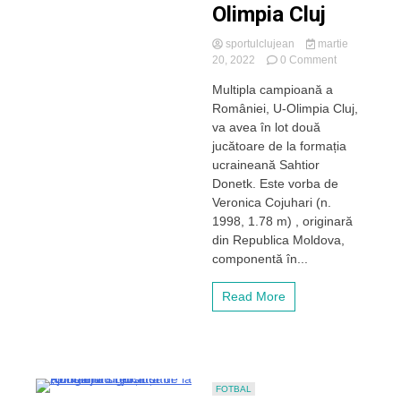
Olimpia Cluj
sportulclujean
martie
on
20, 2022
0 Comment
Două
Multipla campioană a
fotbaliste
României, U-Olimpia Cluj,
din
Ucraina
va avea în lot două
vor
jucătoare de la formația
juca
ucraineană Sahtior
pentru
Donetk. Este vorba de
campioana
Veronica Cojuhari (n.
României,
1998, 1.78 m) , originară
U-
Olimpia
din Republica Moldova,
Cluj
componentă în...
Read More
FOTBAL