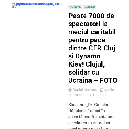
FOTBAL
SLIDER
Peste 7000 de
spectatori la
meciul caritabil
pentru pace
dintre CFR Cluj
și Dynamo
Kiev! Clujul,
solidar cu
Ucraina – FOTO
Daniel Kerekes
aprilie
on
20, 2022
0 Comment
Peste
Stadionul „Dr. Constantin
7000
Rădulescu” a fost în
de
spectatori
această seară gazda unui
la
eveniment extraordinar,
meciul
meci pentru pace între