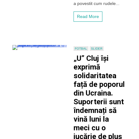
în
a povestit cum rudele...
siguranță
în
Read More
România
FOTBAL
SLIDER
„U” Cluj își
exprimă
solidaritatea
față de poporul
din Ucraina.
Suporterii sunt
îndemnați să
vină luni la
meci cu o
jucărie de pluș