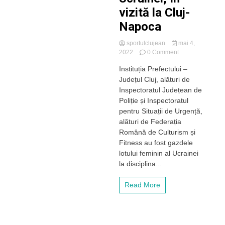
vizită la Cluj-
Napoca
sportulclujean
mai 4,
on
2022
0 Comment
Lotul
Instituția Prefectului –
feminin
Județul Cluj, alături de
de
culturism
Inspectoratul Județean de
și
Poliție și Inspectoratul
fitness
pentru Situații de Urgență,
al
alături de Federația
Ucrainei,
Română de Culturism și
în
Fitness au fost gazdele
vizită
la
lotului feminin al Ucrainei
Cluj-
la disciplina...
Napoca
Read More