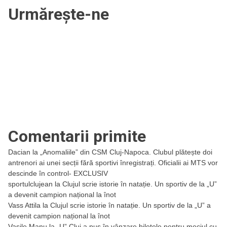
o
Urmărește-ne
jucărie
de
pluș
pentru
copiii
refugiaților
Comentarii primite
Dacian
la
„Anomaliile” din CSM Cluj-Napoca. Clubul plătește doi
antrenori ai unei secții fără sportivi înregistrați. Oficialii ai MTS vor
descinde în control- EXCLUSIV
sportulclujean
la
Clujul scrie istorie în natație. Un sportiv de la „U”
a devenit campion național la înot
Vass Attila
la
Clujul scrie istorie în natație. Un sportiv de la „U” a
devenit campion național la înot
Vasile Manu
la
„U” Cluj a pus în vânzare biletele pentru meciul cu