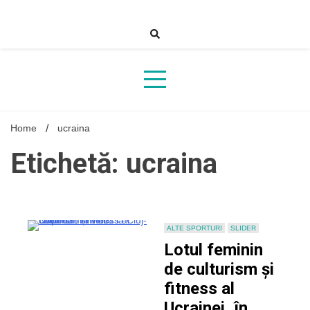
Skip
to
content
Home
ucraina
Etichetă: ucraina
ALTE SPORTURI
SLIDER
Lotul feminin
de culturism și
fitness al
Ucrainei, în