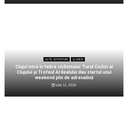
ALTE SPORTURI
SLIDER
Clujul intră în febra ciclismului: Turul Ciclist al
Clujului și Trofeul Ardealului dau startul unui
weekend plin de adrenalină
iulie 11, 2026