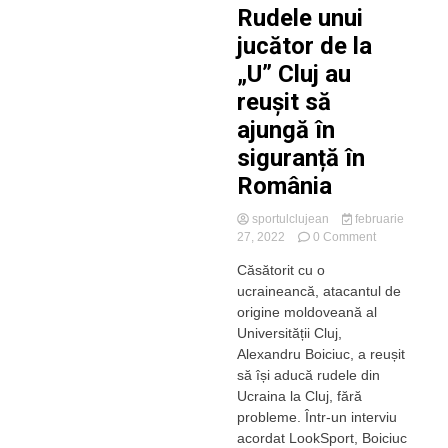
Rudele unui
jucător de la
„U” Cluj au
reușit să
ajungă în
siguranță în
România
sportulclujean
februarie
on
27, 2022
0 Comment
Rudele
Căsătorit cu o
unui
ucraineancă, atacantul de
jucător
de
origine moldoveană al
la
Universității Cluj,
„U”
Alexandru Boiciuc, a reușit
Cluj
să își aducă rudele din
au
Ucraina la Cluj, fără
reușit
probleme. Într-un interviu
să
ajungă
acordat LookSport, Boiciuc