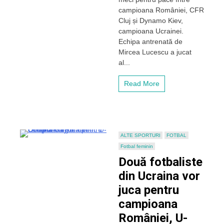
caritabil
campioana României, CFR
pentru
Cluj și Dynamo Kiev,
pace
campioana Ucrainei.
dintre
CFR
Echipa antrenată de
Cluj
Mircea Lucescu a jucat
și
al...
Dynamo
Kiev!
Read More
Clujul,
solidar
cu
Ucraina
–
FOTO
ALTE SPORTURI
FOTBAL
Fotbal feminin
Două fotbaliste
din Ucraina vor
juca pentru
campioana
României, U-