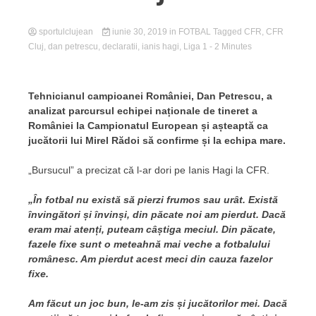
sportulclujean
iunie 30, 2019
in
FOTBAL
Tagged
CFR
,
CFR
Cluj
,
dan petrescu
,
declaratii
,
ianis hagi
,
Liga 1
- 2 Minutes
Tehnicianul campioanei României, Dan Petrescu, a
analizat parcursul echipei naționale de tineret a
României la Campionatul European și așteaptă ca
jucătorii lui Mirel Rădoi să confirme și la echipa mare.
„Bursucul” a precizat că l-ar dori pe Ianis Hagi la CFR.
„În fotbal nu există să pierzi frumos sau urât. Există
învingători și învinși, din păcate noi am pierdut. Dacă
eram mai atenți, puteam câștiga meciul. Din păcate,
fazele fixe sunt o meteahnă mai veche a fotbalului
românesc. Am pierdut acest meci din cauza fazelor
fixe.
Am făcut un joc bun, le-am zis și jucătorilor mei. Dacă