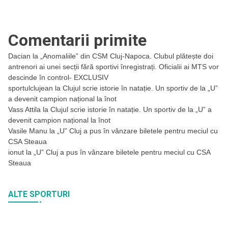
Comentarii primite
Dacian
la
„Anomaliile” din CSM Cluj-Napoca. Clubul plătește doi
antrenori ai unei secții fără sportivi înregistrați. Oficialii ai MTS vor
descinde în control- EXCLUSIV
sportulclujean
la
Clujul scrie istorie în natație. Un sportiv de la „U”
a devenit campion național la înot
Vass Attila
la
Clujul scrie istorie în natație. Un sportiv de la „U” a
devenit campion național la înot
Vasile Manu
la
„U” Cluj a pus în vânzare biletele pentru meciul cu
CSA Steaua
ionut
la
„U” Cluj a pus în vânzare biletele pentru meciul cu CSA
Steaua
ALTE SPORTURI