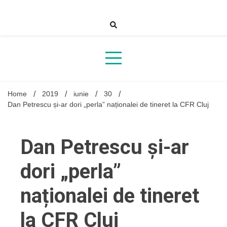
Skip
to
content
Home
2019
iunie
30
Dan Petrescu și-ar dori „perla” naționalei de tineret la CFR Cluj
Dan Petrescu și-ar
dori „perla”
naționalei de tineret
la CFR Cluj