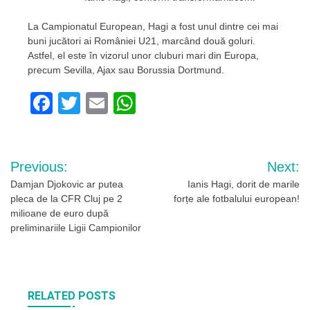
La Campionatul European, Hagi a fost unul dintre cei mai
buni jucători ai României U21, marcând două goluri.
Astfel, el este în vizorul unor cluburi mari din Europa,
precum Sevilla, Ajax sau Borussia Dortmund.
Facebook
Twitter
Email
WhatsApp
Navigare
Previous:
Next:
în
Damjan Djokovic ar putea
Ianis Hagi, dorit de marile
pleca de la CFR Cluj pe 2
forțe ale fotbalului european!
articole
milioane de euro după
preliminariile Ligii Campionilor
RELATED POSTS