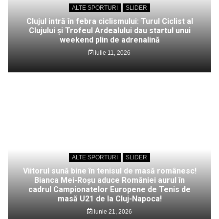
ALTE SPORTURI
SLIDER
Clujul intră în febra ciclismului: Turul Ciclist al
Clujului și Trofeul Ardealului dau startul unui
weekend plin de adrenalină
iulie 11, 2026
ALTE SPORTURI
SLIDER
Viitorul sună bine în tenisul de masă românesc!
Bianca Mei-Roșu aduce României aurul în
cadrul Campionatelor Europene de Tenis de
masă U21 de la Cluj-Napoca!
iunie 21, 2026