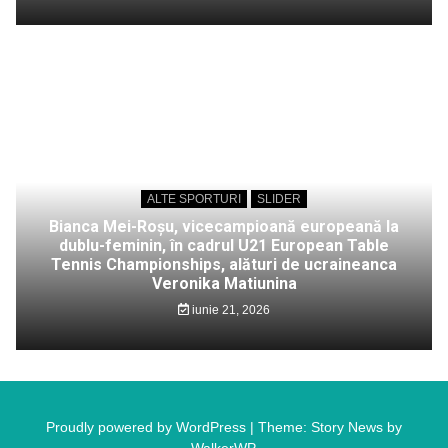
ALTE SPORTURI
SLIDER
Bianca Mei-Roșu, vicecampioană europeană la
dublu-feminin, în cadrul U21 European Table
Tennis Championships, alături de ucraineanca
Veronika Matiunina
iunie 21, 2026
Proudly powered by WordPress
|
Theme: Story News by
WalkerWP
.