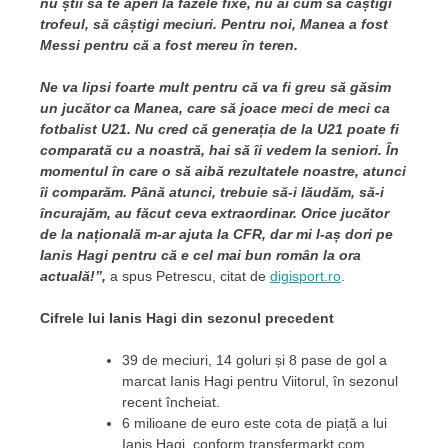
nu știi să te aperi la fazele fixe, nu ai cum să câștigi
trofeul, să câștigi meciuri. Pentru noi, Manea a fost
Messi pentru că a fost mereu în teren.
Ne va lipsi foarte mult pentru că va fi greu să găsim
un jucător ca Manea, care să joace meci de meci ca
fotbalist U21. Nu cred că generația de la U21 poate fi
comparată cu a noastră, hai să îi vedem la seniori. În
momentul în care o să aibă rezultatele noastre, atunci
îi comparăm. Până atunci, trebuie să-i lăudăm, să-i
încurajăm, au făcut ceva extraordinar. Orice jucător
de la națională m-ar ajuta la CFR, dar mi l-aș dori pe
Ianis Hagi pentru că e cel mai bun român la ora
actuală!”,
a spus Petrescu, citat de
digisport.ro
.
Cifrele lui Ianis Hagi din sezonul precedent
39 de meciuri, 14 goluri și 8 pase de gol a
marcat Ianis Hagi pentru Viitorul, în sezonul
recent încheiat.
6 milioane de euro este cota de piață a lui
Ianis Hagi, conform transfermarkt.com.