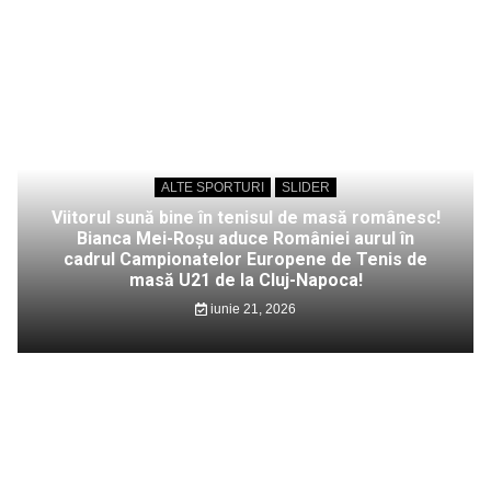
ALTE SPORTURI
SLIDER
Viitorul sună bine în tenisul de masă românesc!
Bianca Mei-Roșu aduce României aurul în
cadrul Campionatelor Europene de Tenis de
masă U21 de la Cluj-Napoca!
iunie 21, 2026