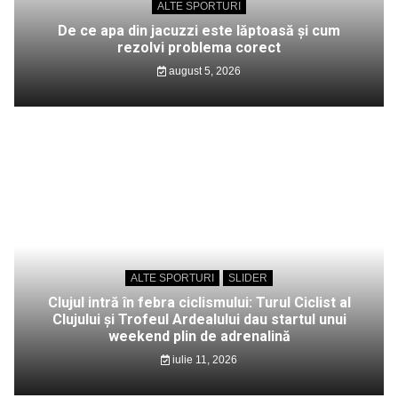
ALTE SPORTURI
De ce apa din jacuzzi este lăptoasă și cum
rezolvi problema corect
august 5, 2026
ALTE SPORTURI
SLIDER
Clujul intră în febra ciclismului: Turul Ciclist al
Clujului și Trofeul Ardealului dau startul unui
weekend plin de adrenalină
iulie 11, 2026