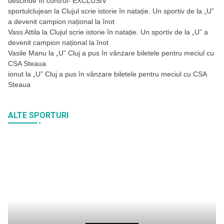
descinde în control- EXCLUSIV
sportulclujean
la
Clujul scrie istorie în natație. Un sportiv de la „U”
a devenit campion național la înot
Vass Attila
la
Clujul scrie istorie în natație. Un sportiv de la „U” a
devenit campion național la înot
Vasile Manu
la
„U” Cluj a pus în vânzare biletele pentru meciul cu
CSA Steaua
ionut
la
„U” Cluj a pus în vânzare biletele pentru meciul cu CSA
Steaua
ALTE SPORTURI