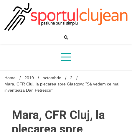
Skip
to
content
Home
2019
octombrie
2
Mara, CFR Cluj, la plecarea spre Glasgow: ”Să vedem ce mai
inventează Dan Petrescu”
Mara, CFR Cluj, la
plecarea spre