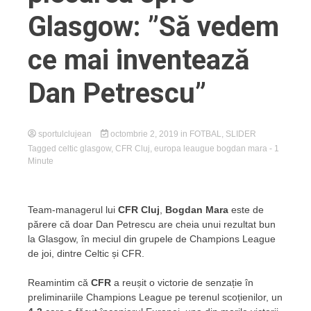
Glasgow: ”Să vedem
ce mai inventează
Dan Petrescu”
sportulclujean
octombrie 2, 2019
in
FOTBAL
,
SLIDER
Tagged
celtic glasgow
,
CFR Cluj
,
europa leaugue bogdan mara
- 1
Minute
Team-managerul lui
CFR Cluj
,
Bogdan Mara
este de
părere că doar Dan Petrescu are cheia unui rezultat bun
la Glasgow, în meciul din grupele de Champions League
de joi, dintre Celtic și CFR.
Reamintim că
CFR
a reușit o victorie de senzație în
preliminariile Champions League pe terenul scoțienilor, un