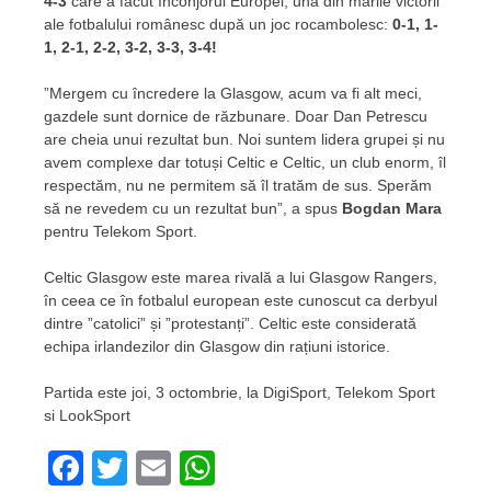
4-3
care a făcut înconjorul Europei, una din marile victorii
ale fotbalului românesc după un joc rocambolesc:
0-1, 1-
1, 2-1, 2-2, 3-2, 3-3, 3-4!
”Mergem cu încredere la Glasgow, acum va fi alt meci,
gazdele sunt dornice de răzbunare. Doar Dan Petrescu
are cheia unui rezultat bun. Noi suntem lidera grupei și nu
avem complexe dar totuși Celtic e Celtic, un club enorm, îl
respectăm, nu ne permitem să îl tratăm de sus. Sperăm
să ne revedem cu un rezultat bun”, a spus
Bogdan Mara
pentru Telekom Sport.
Celtic Glasgow este marea rivală a lui Glasgow Rangers,
în ceea ce în fotbalul european este cunoscut ca derbyul
dintre ”catolici” și ”protestanți”. Celtic este considerată
echipa irlandezilor din Glasgow din rațiuni istorice.
Partida este joi, 3 octombrie, la DigiSport, Telekom Sport
si LookSport
Facebook
Twitter
Email
WhatsApp