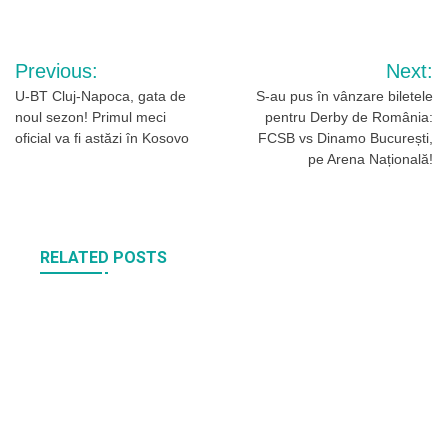
Navigare
Previous:
Next:
în
U-BT Cluj-Napoca, gata de
S-au pus în vânzare biletele
noul sezon! Primul meci
pentru Derby de România:
articole
oficial va fi astăzi în Kosovo
FCSB vs Dinamo București,
pe Arena Națională!
RELATED POSTS