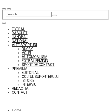
Skip
to
content
FOTBAL
BASCHET
HANDBAL
NATIONAL
ALTE SPORTURI
RUGBY
VOLEI
AUTOMOBILISM
FOTBAL FEMININ
SPORT DE CONTACT
PREMIUM
EDITORIAL
COLTUL SUPORTERULUI
ISTORIE
INTERVIU
REDACTIA
CONTACT
Home