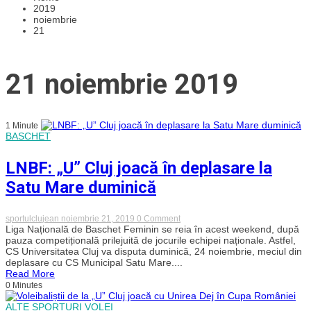
2019
noiembrie
21
21 noiembrie 2019
1 Minute
BASCHET
LNBF: „U” Cluj joacă în deplasare la
Satu Mare duminică
on
sportulclujean
noiembrie 21, 2019
0 Comment
LNBF:
Liga Națională de Baschet Feminin se reia în acest weekend, după
„U”
pauza competițională prilejuită de jocurile echipei naționale. Astfel,
Cluj
CS Universitatea Cluj va disputa duminică, 24 noiembrie, meciul din
joacă
deplasare cu CS Municipal Satu Mare....
în
Read More
deplasare
0 Minutes
la
Satu
Mare
ALTE SPORTURI
VOLEI