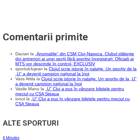
Comentarii primite
Dacian
la
„Anomaliile” din CSM Cluj-Napoca. Clubul plătește
doi antrenori ai unei secții fără sportivi înregistrați. Oficialii ai
MTS vor descinde în control- EXCLUSIV
sportulclujean
la
Clujul scrie istorie în natație. Un sportiv de la
„U” a devenit campion național la înot
Vass Attila
la
Clujul scrie istorie în natație. Un sportiv de la „U”
a devenit campion național la înot
Vasile Manu
la
„U” Cluj a pus în vânzare biletele pentru
meciul cu CSA Steaua
ionut
la
„U” Cluj a pus în vânzare biletele pentru meciul cu
CSA Steaua
ALTE SPORTURI
8 Minutes