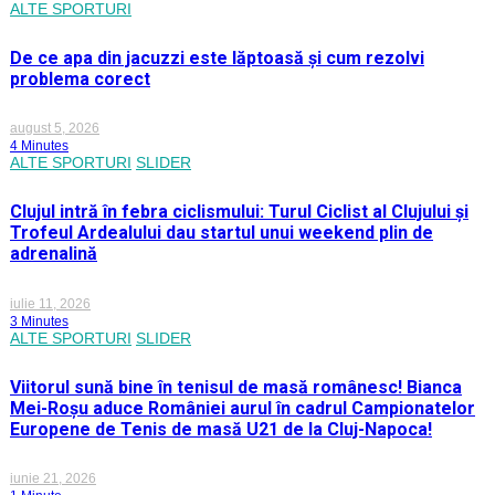
ALTE SPORTURI
De ce apa din jacuzzi este lăptoasă și cum rezolvi
problema corect
august 5, 2026
4 Minutes
ALTE SPORTURI
SLIDER
Clujul intră în febra ciclismului: Turul Ciclist al Clujului și
Trofeul Ardealului dau startul unui weekend plin de
adrenalină
iulie 11, 2026
3 Minutes
ALTE SPORTURI
SLIDER
Viitorul sună bine în tenisul de masă românesc! Bianca
Mei-Roșu aduce României aurul în cadrul Campionatelor
Europene de Tenis de masă U21 de la Cluj-Napoca!
iunie 21, 2026