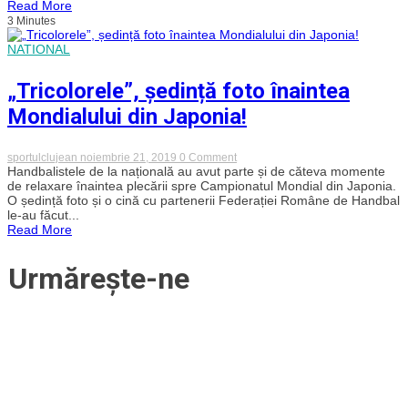
Read More
de
3 Minutes
bere
pe
stadioanele
NATIONAL
din
România
„Tricolorele”, ședință foto înaintea
Mondialului din Japonia!
on
sportulclujean
noiembrie 21, 2019
0 Comment
„Tricolorele”,
Handbalistele de la națională au avut parte și de căteva momente
ședință
de relaxare înaintea plecării spre Campionatul Mondial din Japonia.
foto
O ședință foto și o cină cu partenerii Federației Române de Handbal
înaintea
le-au făcut...
Mondialului
Read More
din
Japonia!
Urmărește-ne