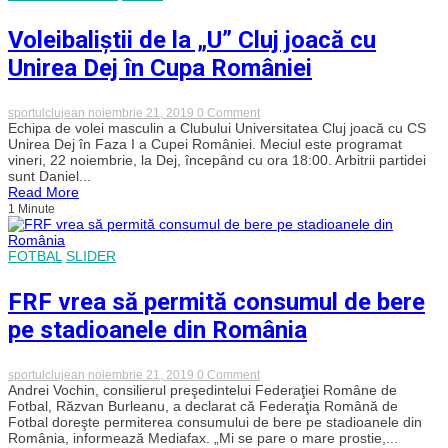
duminică
Voleibaliștii de la „U” Cluj joacă cu
Unirea Dej în Cupa României
on
sportulclujean
noiembrie 21, 2019
0 Comment
Voleibaliștii
Echipa de volei masculin a Clubului Universitatea Cluj joacă cu CS
de
Unirea Dej în Faza I a Cupei României. Meciul este programat
la
vineri, 22 noiembrie, la Dej, începând cu ora 18:00. Arbitrii partidei
„U”
sunt Daniel...
Cluj
Read More
joacă
1 Minute
cu
Unirea
Dej
în
FOTBAL
SLIDER
Cupa
României
FRF vrea să permită consumul de bere
pe stadioanele din România
on
sportulclujean
noiembrie 21, 2019
0 Comment
FRF
Andrei Vochin, consilierul preşedintelui Federaţiei Române de
vrea
Fotbal, Răzvan Burleanu, a declarat că Federaţia Română de
să
Fotbal doreşte permiterea consumului de bere pe stadioanele din
permită
România, informează Mediafax. „Mi se pare o mare prostie,...
consumul