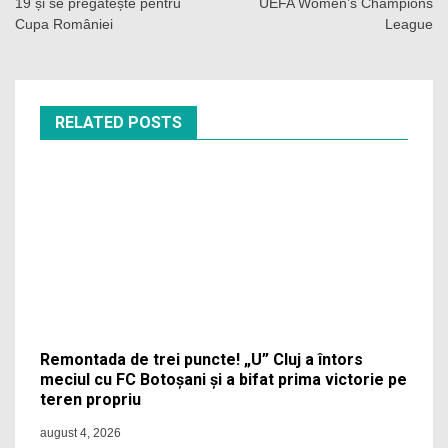
articole
19 și se pregătește pentru
UEFA Women’s Champions
Cupa României
League
RELATED POSTS
Remontada de trei puncte! „U” Cluj a întors
meciul cu FC Botoșani și a bifat prima victorie pe
teren propriu
august 4, 2026