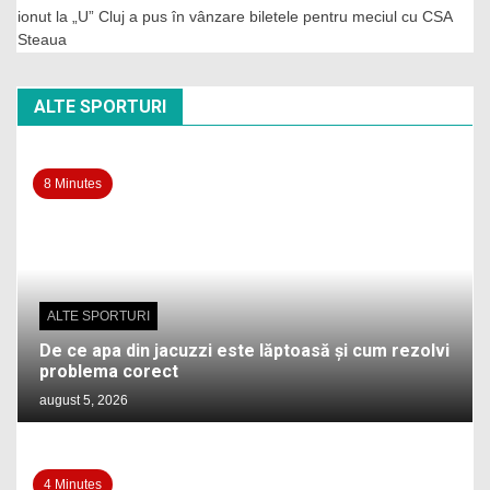
ionut
la
„U” Cluj a pus în vânzare biletele pentru meciul cu CSA
Steaua
ALTE SPORTURI
8 Minutes
ALTE SPORTURI
De ce apa din jacuzzi este lăptoasă și cum rezolvi
problema corect
august 5, 2026
4 Minutes