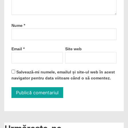
Nume
*
Email
*
Site web
Salvează-mi numele, emailul și site-ul web în acest
navigator pentru data viitoare când o să comentez.