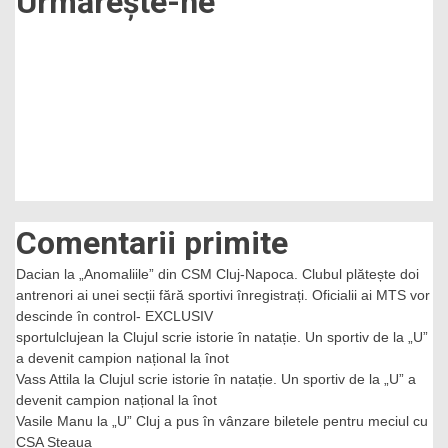
Urmărește-ne
Comentarii primite
Dacian
la
„Anomaliile” din CSM Cluj-Napoca. Clubul plătește doi
antrenori ai unei secții fără sportivi înregistrați. Oficialii ai MTS vor
descinde în control- EXCLUSIV
sportulclujean
la
Clujul scrie istorie în natație. Un sportiv de la „U”
a devenit campion național la înot
Vass Attila
la
Clujul scrie istorie în natație. Un sportiv de la „U” a
devenit campion național la înot
Vasile Manu
la
„U” Cluj a pus în vânzare biletele pentru meciul cu
CSA Steaua