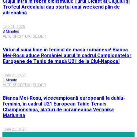
Clujul intră în febra ciclismului: Turul Ciclist al Clujului și
Trofeul Ardealului dau startul unui weekend plin de
adrenalină
iulie 11, 2026
3 Minutes
ALTE SPORTURI
SLIDER
Viitorul sună bine în tenisul de masă românesc! Bianca
Mei-Roșu aduce României aurul în cadrul Campionatelor
Europene de Tenis de masă U21 de la Cluj-Napoca!
iunie 21, 2026
1 Minute
ALTE SPORTURI
SLIDER
Bianca Mei-Roșu, vicecampioană europeană la dublu-
feminin, în cadrul U21 European Table Tennis
Championships, alături de ucraineanca Veronika
Matiunina
iunie 21, 2026