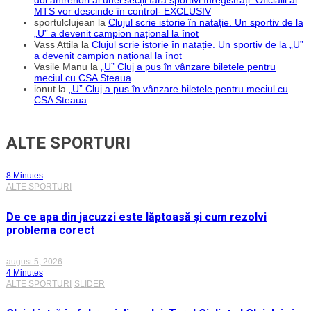
doi antrenori ai unei secții fără sportivi înregistrați. Oficialii ai
MTS vor descinde în control- EXCLUSIV
sportulclujean
la
Clujul scrie istorie în natație. Un sportiv de la
„U” a devenit campion național la înot
Vass Attila
la
Clujul scrie istorie în natație. Un sportiv de la „U”
a devenit campion național la înot
Vasile Manu
la
„U” Cluj a pus în vânzare biletele pentru
meciul cu CSA Steaua
ionut
la
„U” Cluj a pus în vânzare biletele pentru meciul cu
CSA Steaua
ALTE SPORTURI
8 Minutes
ALTE SPORTURI
De ce apa din jacuzzi este lăptoasă și cum rezolvi
problema corect
august 5, 2026
4 Minutes
ALTE SPORTURI
SLIDER