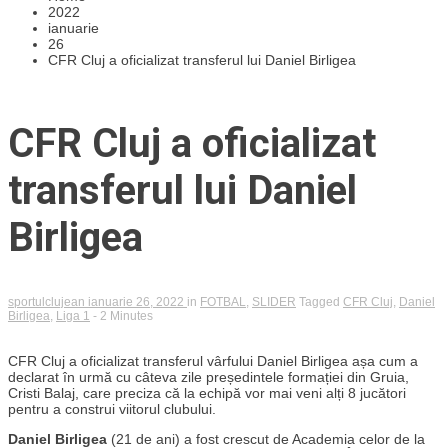
2022
ianuarie
26
CFR Cluj a oficializat transferul lui Daniel Birligea
CFR Cluj a oficializat
transferul lui Daniel
Birligea
sportulclujean
ianuarie 26, 2022
in
FOTBAL
,
SLIDER
Tagged
CFR Cluj
,
Daniel
Birligea
,
Liga 1
- 2 Minutes
CFR Cluj a oficializat transferul vârfului Daniel Birligea așa cum a
declarat în urmă cu câteva zile președintele formației din Gruia,
Cristi Balaj, care preciza că la echipă vor mai veni alți 8 jucători
pentru a construi viitorul clubului.
Daniel Birligea
(21 de ani) a fost crescut de Academia celor de la