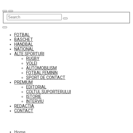
Skip
to
content
FOTBAL
BASCHET
HANDBAL
NATIONAL
ALTE SPORTURI
RUGBY
VOLEI
AUTOMOBILISM
FOTBAL FEMININ
SPORT DE CONTACT
PREMIUM
EDITORIAL
COLTUL SUPORTERULUI
ISTORIE
INTERVIU
REDACTIA
CONTACT
Home