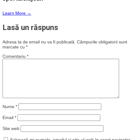
Learn More →
Lasă un răspuns
Adresa ta de email nu va fi publicată.
Câmpurile obligatorii sunt
marcate cu
*
Comentariu
*
Nume
*
Email
*
Site web
Salvează-mi numele, emailul și site-ul web în acest navigator