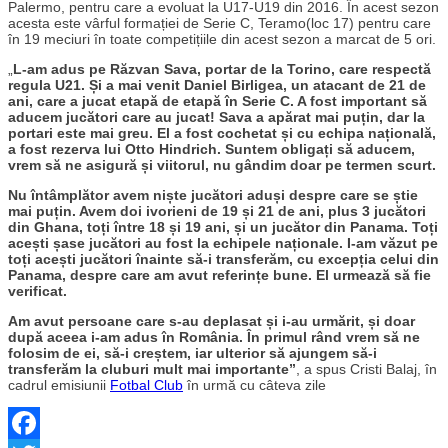
Palermo, pentru care a evoluat la U17-U19 din 2016. În acest sezon
acesta este vârful formației de Serie C, Teramo(loc 17) pentru care
în 19 meciuri în toate competițiile din acest sezon a marcat de 5 ori.
„
L-am adus pe Răzvan Sava, portar de la Torino, care respectă
regula U21. Și a mai venit Daniel Birligea, un atacant de 21 de
ani, care a jucat etapă de etapă în Serie C. A fost important să
aducem jucători care au jucat! Sava a apărat mai puțin, dar la
portari este mai greu. El a fost cochetat și cu echipa națională,
a fost rezerva lui Otto Hindrich. Suntem obligați să aducem,
vrem să ne asigură și viitorul, nu gândim doar pe termen scurt.
Nu întâmplător avem niște jucători aduși despre care se știe
mai puțin. Avem doi ivorieni de 19 și 21 de ani, plus 3 jucători
din Ghana, toți între 18 și 19 ani, și un jucător din Panama. Toți
acești șase jucători au fost la echipele naționale. I-am văzut pe
toți acești jucători înainte să-i transferăm, cu excepția celui din
Panama, despre care am avut referințe bune. El urmează să fie
verificat.
Am avut persoane care s-au deplasat și i-au urmărit, și doar
după aceea i-am adus în România. În primul rând vrem să ne
folosim de ei, să-i creștem, iar ulterior să ajungem să-i
transferăm la cluburi mult mai importante”
, a spus Cristi Balaj, în
cadrul emisiunii
Fotbal Club
în urmă cu câteva zile