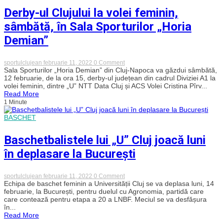
campioanei
Derby-ul Clujului la volei feminin,
Alba
Blaj
sâmbătă, în Sala Sporturilor „Horia
Demian”
on
sportulclujean
februarie 11, 2022
0 Comment
Derby-
Sala Sporturilor „Horia Demian” din Cluj-Napoca va găzdui sâmbătă,
ul
12 februarie, de la ora 15, derby-ul județean din cadrul Diviziei A1 la
Clujului
volei feminin, dintre „U” NTT Data Cluj și ACS Volei Cristina Pîrv...
la
Read More
volei
1 Minute
feminin,
sâmbătă,
BASCHET
în
Sala
Sporturilor
Baschetbalistele lui „U” Cluj joacă luni
„Horia
Demian”
în deplasare la București
on
sportulclujean
februarie 11, 2022
0 Comment
Baschetbalistele
Echipa de baschet feminin a Universității Cluj se va deplasa luni, 14
lui
februarie, la București, pentru duelul cu Agronomia, partidă care
„U”
care contează pentru etapa a 20 a LNBF. Meciul se va desfășura
Cluj
în...
joacă
Read More
luni