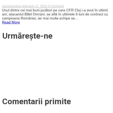
poveste
de
on
sportulclujean
februarie 11, 2022
0 Comment
pe
Billel
Unul dintre cei mai buni jucători pe care CFR Cluj i-a avut în ultimii
gard”
Omrani,
ani, atacantul Billel Omrani, se află în ultimele 6 luni de contract cu
ofertat
campioana României, iar mai multe echipe se...
de
Read More
trei
cluburi.
Două
Urmărește-ne
echipe
din
Orient
îl
vânează
pe
vârful
CFR-
ului
Comentarii primite