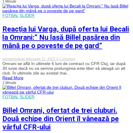
1 Minute
în
deplasare
la
București
FOTBAL
SLIDER
Reacția lui Varga, după oferta lui Becali
la Omrani:” Nu lasă Billel pasărea din
mână pe o poveste de pe gard”
on
sportulclujean
februarie 11, 2022
0 Comment
Reacția
Omrani se află în ultimele 6 luni de contract cu CFR Cluj, iar după
lui
30 iunie dacă nu va semna prelungirea este liber să aleagă un alt
Varga,
club. În ultimele zile au existat mai...
după
Read More
oferta
1 Minute
lui
Becali
la
Omrani:”
FOTBAL
SLIDER
Nu
lasă
Billel Omrani, ofertat de trei cluburi.
Billel
pasărea
Două echipe din Orient îl vânează pe
din
mână
vârful CFR-ului
pe
o