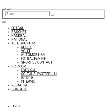
Skip
to
content
FOTBAL
BASCHET
HANDBAL
NATIONAL
ALTE SPORTURI
RUGBY
VOLEI
AUTOMOBILISM
FOTBAL FEMININ
SPORT DE CONTACT
PREMIUM
EDITORIAL
COLTUL SUPORTERULUI
ISTORIE
INTERVIU
REDACTIA
CONTACT
Home