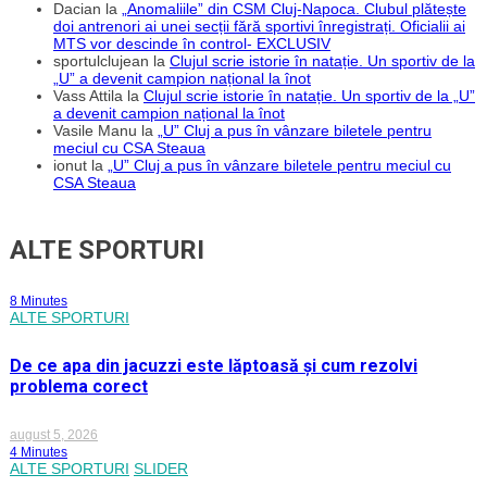
Dacian
la
„Anomaliile” din CSM Cluj-Napoca. Clubul plătește
doi antrenori ai unei secții fără sportivi înregistrați. Oficialii ai
MTS vor descinde în control- EXCLUSIV
sportulclujean
la
Clujul scrie istorie în natație. Un sportiv de la
„U” a devenit campion național la înot
Vass Attila
la
Clujul scrie istorie în natație. Un sportiv de la „U”
a devenit campion național la înot
Vasile Manu
la
„U” Cluj a pus în vânzare biletele pentru
meciul cu CSA Steaua
ionut
la
„U” Cluj a pus în vânzare biletele pentru meciul cu
CSA Steaua
ALTE SPORTURI
8 Minutes
ALTE SPORTURI
De ce apa din jacuzzi este lăptoasă și cum rezolvi
problema corect
august 5, 2026
4 Minutes
ALTE SPORTURI
SLIDER