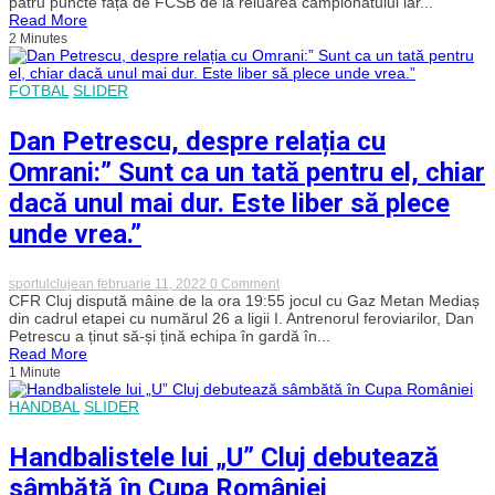
patru puncte față de FCSB de la reluarea campionatului iar...
CFR
Read More
Cluj?
2 Minutes
Feroviarii
caută
victoria
mult
FOTBAL
SLIDER
așteptată
la
Dan Petrescu, despre relația cu
Mediaș
după
Omrani:” Sunt ca un tată pentru el, chiar
patru
remize
dacă unul mai dur. Este liber să plece
consecutive!
unde vrea.”
on
sportulclujean
februarie 11, 2022
0 Comment
Dan
CFR Cluj dispută mâine de la ora 19:55 jocul cu Gaz Metan Mediaș
Petrescu,
din cadrul etapei cu numărul 26 a ligii I. Antrenorul feroviarilor, Dan
despre
Petrescu a ținut să-și țină echipa în gardă în...
relația
Read More
cu
1 Minute
Omrani:”
Sunt
HANDBAL
SLIDER
ca
un
tată
Handbalistele lui „U” Cluj debutează
pentru
el,
sâmbătă în Cupa României
chiar