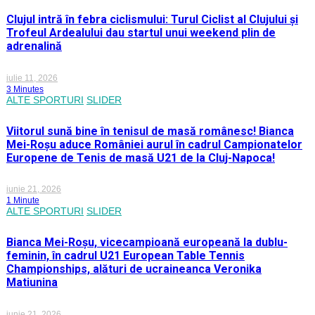
Clujul intră în febra ciclismului: Turul Ciclist al Clujului și
Trofeul Ardealului dau startul unui weekend plin de
adrenalină
iulie 11, 2026
3 Minutes
ALTE SPORTURI
SLIDER
Viitorul sună bine în tenisul de masă românesc! Bianca
Mei-Roșu aduce României aurul în cadrul Campionatelor
Europene de Tenis de masă U21 de la Cluj-Napoca!
iunie 21, 2026
1 Minute
ALTE SPORTURI
SLIDER
Bianca Mei-Roșu, vicecampioană europeană la dublu-
feminin, în cadrul U21 European Table Tennis
Championships, alături de ucraineanca Veronika
Matiunina
iunie 21, 2026