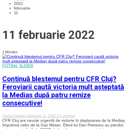
2022
februarie
11
11 februarie 2022
2 Minutes
FOTBAL
SLIDER
Continuă blestemul pentru CFR Cluj?
Feroviarii caută victoria mult așteptată
la Mediaș după patru remize
consecutive!
on
Daniel Kerekes
februarie 11, 2022
0 Comment
Continuă
CFR Cluj are nevoie urgentă de victorie în deplasarea de la Mediaș
blestemul
împotriva celor de la Gaz Metan. Elevii lui Dan Petrescu au pierdut
pentru