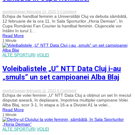
dacă
unul
mai
on
sportulclujean
februarie 11, 2022
0 Comment
dur.
Handbalistele
Echipa de handbal feminin a Universității Cluj va debuta sâmbătă,
Este
lui
12 februarie de la ora 11, în Sala Sporturilor „Horia Demian”, în
liber
„U”
Cupa României Fan Courier la handbal feminin. Clujencele vor
să
Cluj
întâlni în turul 1...
plece
debutează
unde
Read More
sâmbătă
vrea.”
1 Minute
în
Cupa
României
ALTE SPORTURI
VOLEI
Voleibalistele „U” NTT Data Cluj i-au
„smuls” un set campioanei Alba Blaj
on
sportulclujean
februarie 11, 2022
0 Comment
Voleibalistele
Echipa de volei feminin „U” NTT Data Cluj a obținut un set în meciul
„U”
disputat aseară, în deplasare, împotriva multiplei campioane Volei
NTT
Alba Blaj, scor 3-1, în etapa a 16-a a Diviziei A1 la volei...
Data
Read More
Cluj
1 Minute
i-
au
„smuls”
un
ALTE SPORTURI
VOLEI
set