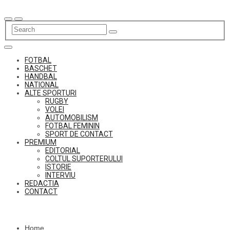
Skip
to
content
FOTBAL
BASCHET
HANDBAL
NATIONAL
ALTE SPORTURI
RUGBY
VOLEI
AUTOMOBILISM
FOTBAL FEMININ
SPORT DE CONTACT
PREMIUM
EDITORIAL
COLTUL SUPORTERULUI
ISTORIE
INTERVIU
REDACTIA
CONTACT
Home