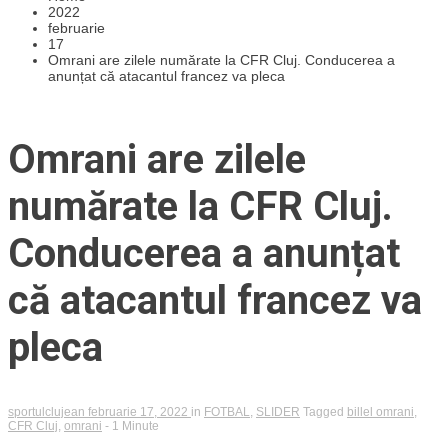
2022
februarie
17
Omrani are zilele numărate la CFR Cluj. Conducerea a
anunțat că atacantul francez va pleca
Omrani are zilele
numărate la CFR Cluj.
Conducerea a anunțat
că atacantul francez va
pleca
sportulclujean
februarie 17, 2022
in
FOTBAL
,
SLIDER
Tagged
billel omrani
,
CFR Cluj
,
omrani
- 1 Minute