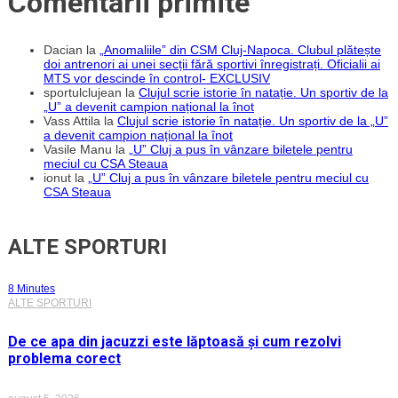
Comentarii primite
Dacian
la
„Anomaliile” din CSM Cluj-Napoca. Clubul plătește
doi antrenori ai unei secții fără sportivi înregistrați. Oficialii ai
MTS vor descinde în control- EXCLUSIV
sportulclujean
la
Clujul scrie istorie în natație. Un sportiv de la
„U” a devenit campion național la înot
Vass Attila
la
Clujul scrie istorie în natație. Un sportiv de la „U”
a devenit campion național la înot
Vasile Manu
la
„U” Cluj a pus în vânzare biletele pentru
meciul cu CSA Steaua
ionut
la
„U” Cluj a pus în vânzare biletele pentru meciul cu
CSA Steaua
ALTE SPORTURI
8 Minutes
ALTE SPORTURI
De ce apa din jacuzzi este lăptoasă și cum rezolvi
problema corect