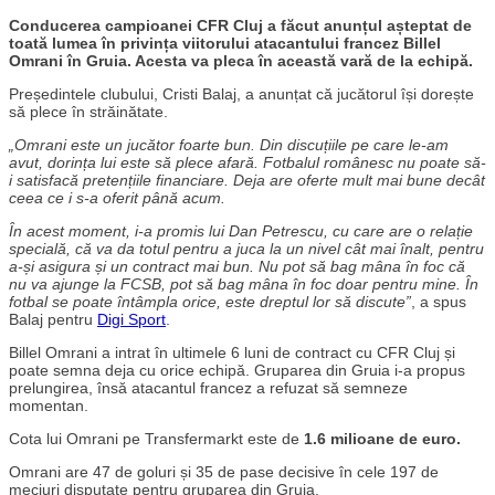
Conducerea campioanei CFR Cluj a făcut anunțul așteptat de
toată lumea în privința viitorului atacantului francez Billel
Omrani în Gruia. Acesta va pleca în această vară de la echipă.
Președintele clubului, Cristi Balaj, a anunțat că jucătorul își dorește
să plece în străinătate.
„Omrani este un jucător foarte bun. Din discuțiile pe care le-am
avut, dorința lui este să plece afară. Fotbalul românesc nu poate să-
i satisfacă pretențiile financiare. Deja are oferte mult mai bune decât
ceea ce i s-a oferit până acum.
În acest moment, i-a promis lui Dan Petrescu, cu care are o relație
specială, că va da totul pentru a juca la un nivel cât mai înalt, pentru
a-și asigura și un contract mai bun. Nu pot să bag mâna în foc că
nu va ajunge la FCSB, pot să bag mâna în foc doar pentru mine. În
fotbal se poate întâmpla orice, este dreptul lor să discute”
, a spus
Balaj pentru
Digi Sport
.
Billel Omrani a intrat în ultimele 6 luni de contract cu CFR Cluj și
poate semna deja cu orice echipă. Gruparea din Gruia i-a propus
prelungirea, însă atacantul francez a refuzat să semneze
momentan.
Cota lui Omrani pe Transfermarkt este de
1.6 milioane de euro.
Omrani are 47 de goluri și 35 de pase decisive în cele 197 de
meciuri disputate pentru gruparea din Gruia.