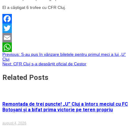
El a câștigat 6 trofee cu CFR Cluj.
Facebook
Twitter
Email
Navigare
Previous:
S-au pus în vânzare biletele pentru primul meci a lui „U”
WhatsApp
Cluj
Next:
CFR Cluj s-a despărțit oficial de Cestor
în
Related Posts
articole
Remontada de trei puncte! „U” Cluj a întors meciul cu FC
Botoșani și a bifat prima victorie pe teren propriu
august 4, 2026