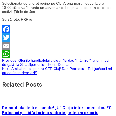
Selecționata de tineret revine pe Cluj Arena marți, tot de la ora
18:00 când va înfrunta un adversar cel puțin la fel de bun ca cel de
astăzi, Țările de Jos.
Sursă foto: FRF.ro
Facebook
Twitter
Email
Navigare
Previous:
Gloriile handbalului clujean își dau întâlnire într-un meci
WhatsApp
de gală, la Sala Sporturilor „Horia Demian”
Next:
Amical reușit pentru CFR Cluj! Dan Petrescu: „Toți jucătorii mi-
în
au dat încredere azi!”
articole
Related Posts
Remontada de trei puncte! „U” Cluj a întors meciul cu FC
Botoșani și a bifat prima victorie pe teren propriu