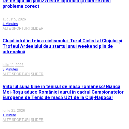
De ce apa din jacuzzi este lăptoasă și cum rezolvi
problema corect
august 5, 2026
4 Minutes
ALTE SPORTURI
SLIDER
Clujul intră în febra ciclismului: Turul Ciclist al Clujului și
Trofeul Ardealului dau startul unui weekend plin de
adrenalină
iulie 11, 2026
3 Minutes
ALTE SPORTURI
SLIDER
Viitorul sună bine în tenisul de masă românesc! Bianca
Mei-Roșu aduce României aurul în cadrul Campionatelor
Europene de Tenis de masă U21 de la Cluj-Napoca!
iunie 21, 2026
1 Minute
ALTE SPORTURI
SLIDER