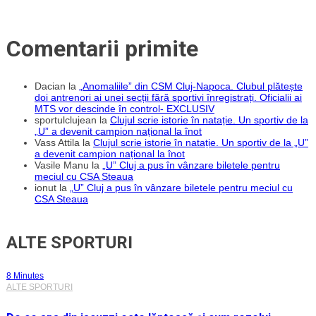
Comentarii primite
Dacian
la
„Anomaliile” din CSM Cluj-Napoca. Clubul plătește
doi antrenori ai unei secții fără sportivi înregistrați. Oficialii ai
MTS vor descinde în control- EXCLUSIV
sportulclujean
la
Clujul scrie istorie în natație. Un sportiv de la
„U” a devenit campion național la înot
Vass Attila
la
Clujul scrie istorie în natație. Un sportiv de la „U”
a devenit campion național la înot
Vasile Manu
la
„U” Cluj a pus în vânzare biletele pentru
meciul cu CSA Steaua
ionut
la
„U” Cluj a pus în vânzare biletele pentru meciul cu
CSA Steaua
ALTE SPORTURI
8 Minutes
ALTE SPORTURI