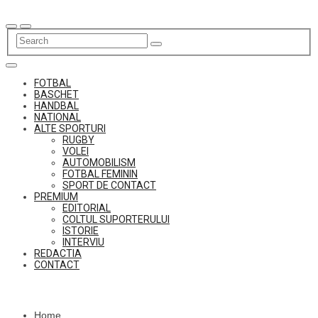
Skip
to
content
FOTBAL
BASCHET
HANDBAL
NATIONAL
ALTE SPORTURI
RUGBY
VOLEI
AUTOMOBILISM
FOTBAL FEMININ
SPORT DE CONTACT
PREMIUM
EDITORIAL
COLTUL SUPORTERULUI
ISTORIE
INTERVIU
REDACTIA
CONTACT
Home