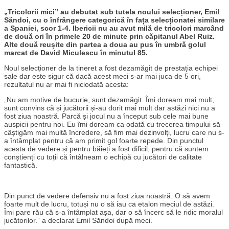
„Tricolorii mici” au debutat sub tutela noului selecționer, Emil
Săndoi, cu o înfrângere categorică în fața selecționatei similare
a Spaniei, scor 1-4. Ibericii nu au avut milă de tricolori marcând
de două ori în primele 20 de minute prin căpitanul Abel Ruiz.
Alte două reușite din partea a doua au pus în umbră golul
marcat de David Miculescu în minutul 85.
Noul selecționer de la tineret a fost dezamăgit de prestația echipei
sale dar este sigur că dacă acest meci s-ar mai juca de 5 ori,
rezultatul nu ar mai fi niciodată acesta:
„Nu am motive de bucurie, sunt dezamăgit. Îmi doream mai mult,
sunt convins că și jucătorii și-au dorit mai mult dar astăzi nici nu a
fost ziua noastră. Parcă și jocul nu a început sub cele mai bune
auspicii pentru noi. Eu îmi doream ca odată cu trecerea timpului să
câștigăm mai multă încredere, să fim mai dezinvolți, lucru care nu s-
a întâmplat pentru că am primit gol foarte repede. Din punctul
acesta de vedere și pentru băieți a fost dificil, pentru că suntem
conștienți cu toții că întâlneam o echipă cu jucători de calitate
fantastică.
Din punct de vedere defensiv nu a fost ziua noastră. O să avem
foarte mult de lucru, totuși nu o să iau ca etalon meciul de astăzi.
Îmi pare rău că s-a întâmplat așa, dar o să încerc să le ridic moralul
jucătorilor.” a declarat Emil Săndoi după meci.