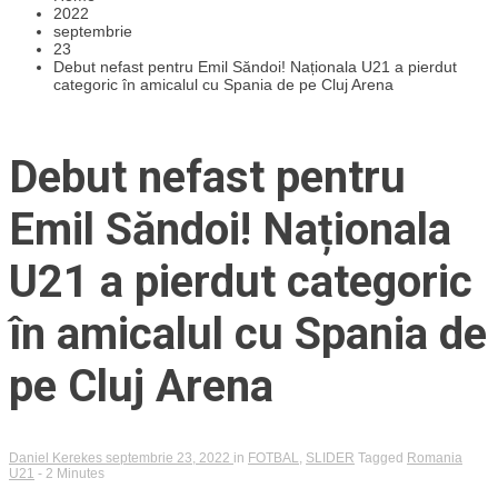
2022
septembrie
23
Debut nefast pentru Emil Săndoi! Naționala U21 a pierdut
categoric în amicalul cu Spania de pe Cluj Arena
Debut nefast pentru
Emil Săndoi! Naționala
U21 a pierdut categoric
în amicalul cu Spania de
pe Cluj Arena
Daniel Kerekes
septembrie 23, 2022
in
FOTBAL
,
SLIDER
Tagged
Romania
U21
- 2 Minutes