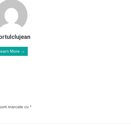
ortulclujean
Learn More →
 sunt marcate cu
*