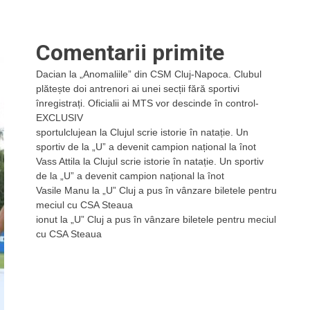
Comentarii primite
Dacian
la
„Anomaliile” din CSM Cluj-Napoca. Clubul
plătește doi antrenori ai unei secții fără sportivi
înregistrați. Oficialii ai MTS vor descinde în control-
EXCLUSIV
sportulclujean
la
Clujul scrie istorie în natație. Un
sportiv de la „U” a devenit campion național la înot
Vass Attila
la
Clujul scrie istorie în natație. Un sportiv
de la „U” a devenit campion național la înot
Vasile Manu
la
„U” Cluj a pus în vânzare biletele pentru
meciul cu CSA Steaua
ionut
la
„U” Cluj a pus în vânzare biletele pentru meciul
cu CSA Steaua