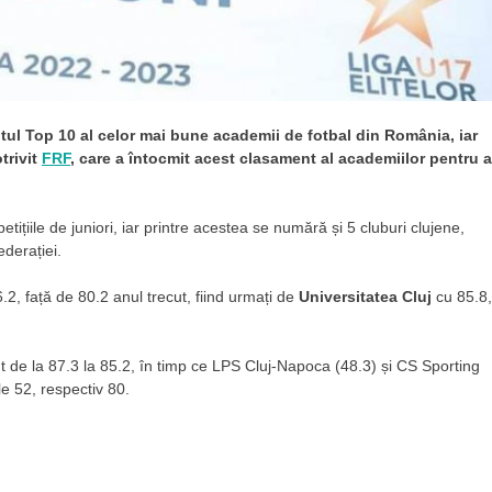
tul Top 10 al celor mai bune academii de fotbal din România, iar
trivit
FRF
, care a întocmit acest clasament al academiilor pentru a
tițiile de juniori, iar printre acestea se numără și 5 cluburi clujene,
ederației.
.2, față de 80.2 anul trecut, fiind urmați de
Universitatea Cluj
cu 85.8,
 de la 87.3 la 85.2, în timp ce LPS Cluj-Napoca (48.3) și CS Sporting
le 52, respectiv 80.