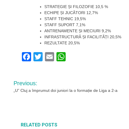
STRATEGIE ȘI FILOZOFIE 10,5 %
ECHIPE ȘI JUCĂTORI 12,7%
STAFF TEHNIC 19,5%
STAFF SUPORT 7,1%
ANTRENAMENTE ȘI MECIURI 9,2%
INFRASTRUCTURĂ ȘI FACILITĂȚI 20,5%
REZULTATE 20,5%
Facebook
Twitter
Email
WhatsApp
Navigare
Previous:
în
„U” Cluj a împrumut doi juniori la o formație de Liga a 2-a
articole
RELATED POSTS