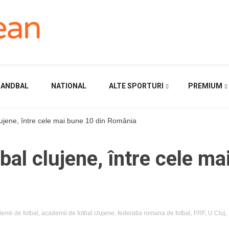
HANDBAL
NATIONAL
ALTE SPORTURI
PREMIUM
ujene, între cele mai bune 10 din România
al clujene, între cele ma
emii de fotbal
,
academii de fotbal clujene
,
federatia romana de fotbal
,
FRF
,
U Cluj
,