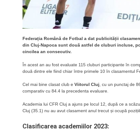
Federația Română de Fotbal a dat publicității clasamen
din Cluj-Napoca sunt două astfel de cluburi incluse, po
cincilea an consecutiv.
În acest an au fost evaluate 115 cluburi participante în compe
două dintre ele fiind chiar între primele 10 în clasamentul F
Cel mai bine clasat club e
Viitorul Cluj
, cu un punctaj de 86
comparativ cu 84.4 la precedenta evaluare.
Academia lui CFR Cluj a ajuns pe locul 12, după ce a scăzut
Cluj (35.1) nu au avut clasament anul trecut și ocupă poziții
Clasificarea academiilor 2023: