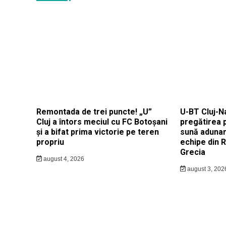
Remontada de trei puncte! „U”
U-BT Cluj-N
Cluj a întors meciul cu FC Botoșani
pregătirea 
și a bifat prima victorie pe teren
sună adunar
propriu
echipe din 
Grecia
august 4, 2026
august 3, 202