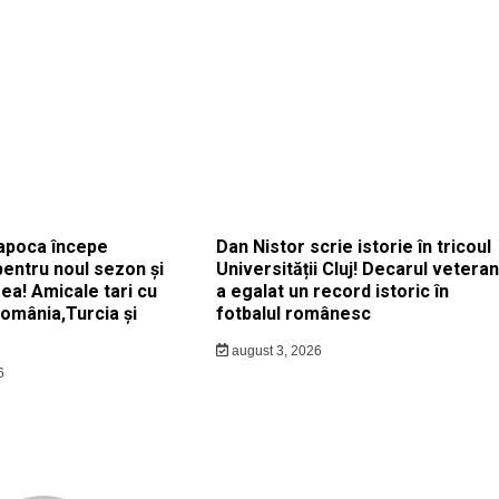
apoca începe
Dan Nistor scrie istorie în tricoul
pentru noul sezon și
Universității Cluj! Decarul veteran
ea! Amicale tari cu
a egalat un record istoric în
România,Turcia și
fotbalul românesc
august 3, 2026
6