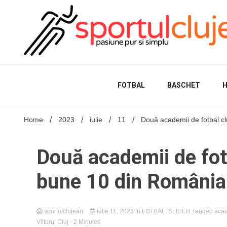
Skip
to
content
FOTBAL
BASCHET
Home
2023
iulie
11
Două academii de fotbal cl
Două academii de fotb
bune 10 din România
sportulclujean
iulie 11, 2023
in
FOTBAL
,
SLIDER
Tagged
acad
Viitorul Cluj
- 2 Minutes