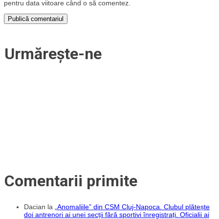
pentru data viitoare când o să comentez.
Urmărește-ne
Comentarii primite
Dacian
la
„Anomaliile” din CSM Cluj-Napoca. Clubul plătește
doi antrenori ai unei secții fără sportivi înregistrați. Oficialii ai