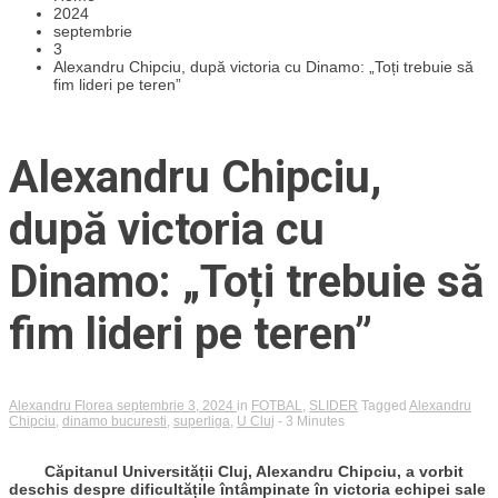
2024
septembrie
3
Alexandru Chipciu, după victoria cu Dinamo: „Toți trebuie să
fim lideri pe teren”
Alexandru Chipciu,
după victoria cu
Dinamo: „Toți trebuie să
fim lideri pe teren”
Alexandru Florea
septembrie 3, 2024
in
FOTBAL
,
SLIDER
Tagged
Alexandru
Chipciu
,
dinamo bucuresti
,
superliga
,
U Cluj
- 3 Minutes
Căpitanul Universității Cluj, Alexandru Chipciu, a vorbit
deschis despre dificultățile întâmpinate în victoria echipei sale