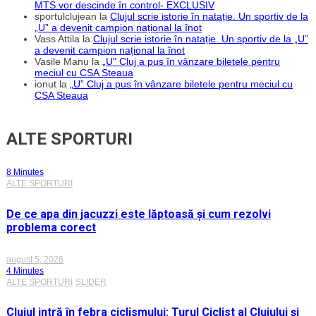
MTS vor descinde în control- EXCLUSIV
sportulclujean
la
Clujul scrie istorie în natație. Un sportiv de la
„U” a devenit campion național la înot
Vass Attila
la
Clujul scrie istorie în natație. Un sportiv de la „U”
a devenit campion național la înot
Vasile Manu
la
„U” Cluj a pus în vânzare biletele pentru
meciul cu CSA Steaua
ionut
la
„U” Cluj a pus în vânzare biletele pentru meciul cu
CSA Steaua
ALTE SPORTURI
8 Minutes
ALTE SPORTURI
De ce apa din jacuzzi este lăptoasă și cum rezolvi
problema corect
august 5, 2026
4 Minutes
ALTE SPORTURI
SLIDER
Clujul intră în febra ciclismului: Turul Ciclist al Clujului și