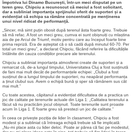
împotriva lui Dinamo București, într-un meci disputat pe un
teren greu. Chipciu a recunoscut că meciul a fost solicitant,
dar a subliniat importanța sprijinului oferit de suporteri și a
evidențiat că echipa sa rămâne concentrată pe menținerea
unui nivel ridicat de performanță.
„Sincer, mă simt puțin obosit după terenul ăsta foarte greu. Trebuie
să mă refac. A fost un meci greu, cumva ei sunt obișnuiți cu mlaștina
aia de pe Arcul de Triumf, motiv pentru care au început foarte bine
prima repriză. Era de așteptat că o să cadă după minutul 60-70. Per
total un meci greu”, a declarat Chipciu, făcând referire la dificultățile
întâlnite din cauza condițiilor precare ale terenului.
Chipciu a subliniat importanța atmosferei create de suporteri și a
remarcat că, de-a lungul timpului, Universitatea Cluj a fost susținută
de fani mai mult decât de performanțele echipei: „Clubul a fost
susținut de-a lungul timpului de suporteri, nu neapărat performanța
a ținut clubul sus. Avem o echipă bună și sper să rămânem sus cât
mai mult.”
Cu toate acestea, căpitanul a evidențiat dificultatea de a practica un
joc de calitate pe terenurile actuale din Liga 1: „Calitatea terenului a
făcut să nu practicăm jocul obișnuit. Toate terenurile sunt proaste
acum în Liga 1. E foarte greu să prestezi un joc de calitate.”
În ceea ce privește poziția de lider în clasament, Chipciu a fost
modest și a subliniat că întreaga echipă trebuie să fie implicată:
„Nu-mi place asta cu lider deloc. Poate ar părea că fac pe modestul,
dar nu-mi place ideea asta în sine, toți trebuie să fim lideri în teren