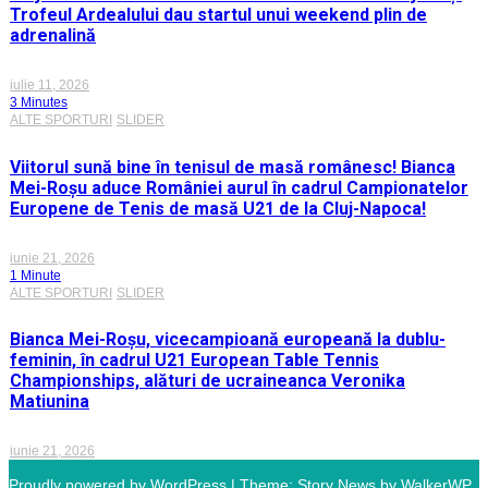
Trofeul Ardealului dau startul unui weekend plin de
adrenalină
iulie 11, 2026
3 Minutes
ALTE SPORTURI
SLIDER
Viitorul sună bine în tenisul de masă românesc! Bianca
Mei-Roșu aduce României aurul în cadrul Campionatelor
Europene de Tenis de masă U21 de la Cluj-Napoca!
iunie 21, 2026
1 Minute
ALTE SPORTURI
SLIDER
Bianca Mei-Roșu, vicecampioană europeană la dublu-
feminin, în cadrul U21 European Table Tennis
Championships, alături de ucraineanca Veronika
Matiunina
iunie 21, 2026
Proudly powered by WordPress
|
Theme: Story News by
WalkerWP
.