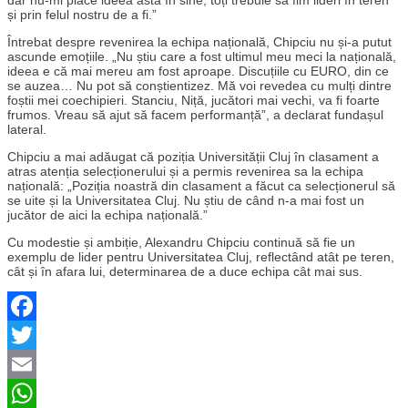
și prin felul nostru de a fi.”
Întrebat despre revenirea la echipa națională, Chipciu nu și-a putut
ascunde emoțiile. „Nu știu care a fost ultimul meu meci la națională,
ideea e că mai mereu am fost aproape. Discuțiile cu EURO, din ce
se auzea… Nu pot să conștientizez. Mă voi revedea cu mulți dintre
foștii mei coechipieri. Stanciu, Niță, jucători mai vechi, va fi foarte
frumos. Vreau să ajut să facem performanță”, a declarat fundașul
lateral.
Chipciu a mai adăugat că poziția Universității Cluj în clasament a
atras atenția selecționerului și a permis revenirea sa la echipa
națională: „Poziția noastră din clasament a făcut ca selecționerul să
se uite și la Universitatea Cluj. Nu știu de când n-a mai fost un
jucător de aici la echipa națională.”
Cu modestie și ambiție, Alexandru Chipciu continuă să fie un
exemplu de lider pentru Universitatea Cluj, reflectând atât pe teren,
cât și în afara lui, determinarea de a duce echipa cât mai sus.
Facebook
Twitter
Email