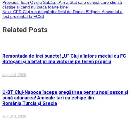
Navigare
Previous:
Ioan Ovidiu Sabău: „Am arătat ca o echipă care știe să
WhatsApp
câștige și când nu joacă foarte bine”
Next:
CFR Cluj s-a despărțit oficial de Daniel Bîrligea. Atacantul a
în
fost prezentat la FCSB
articole
Related Posts
Remontada de trei puncte! „U” Cluj a întors meciul cu FC
Botoșani și a bifat prima victorie pe teren propriu
august 4, 2026
U-BT Cluj-Napoca începe pregătirea pentru noul sezon și
sună adunarea! Amicale tari cu echipe din
România,Turcia și Grecia
august 3, 2026