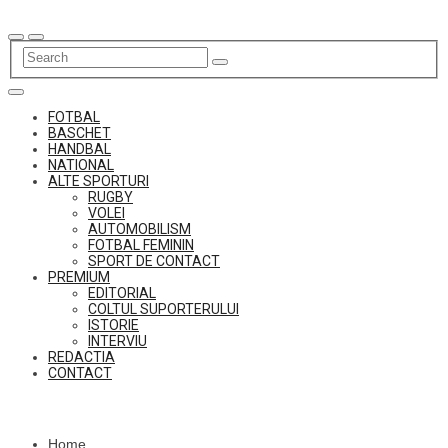
Skip
to
content
FOTBAL
BASCHET
HANDBAL
NATIONAL
ALTE SPORTURI
RUGBY
VOLEI
AUTOMOBILISM
FOTBAL FEMININ
SPORT DE CONTACT
PREMIUM
EDITORIAL
COLTUL SUPORTERULUI
ISTORIE
INTERVIU
REDACTIA
CONTACT
Home