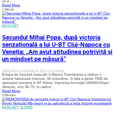
că a...
lui
primeze,
Read More
U-
nu
1 Minute
BT
interesul
Cluj-
său!”
Napoca:
„A
fost
BASCHET
o
adevărată
bătălie”
Secundul Mihai Popa, după victoria
senzațională a lui U-BT Cluj-Napoca cu
Veneția: „Am avut atitudinea potrivită și
un mindset pe măsură”
on
Vasile Manu
octombrie 31, 2024
0 Comment
Secundul
Echipa de baschet masculin U-Banca Transilvania a obținut o
Mihai
victorie fabuloasă miercuri, 30 octombrie, în fața a peste 7000 de
Popa,
spectatori prezenți în BT Arena, împotriva formației UMANA Reyer
după
Venezia, scor 86-78, în cadrul...
victoria
Read More
senzațională
3 Minutes
a
lui
U-
BT
BASCHET
SLIDER
Cluj-
Napoca