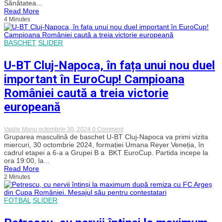
Sănătatea...
celui
Read More
mai
4 Minutes
important
meci
din
acest
BASCHET
SLIDER
sezon
U-BT Cluj-Napoca, în fața unui nou duel
important în EuroCup! Campioana
României caută a treia victorie
europeană
on
Vasile Manu
octombrie 30, 2024
0 Comment
U-
Gruparea masculină de baschet U-BT Cluj-Napoca va primi vizita
BT
miercuri, 30 octombrie 2024, formației Umana Reyer Veneția, în
Cluj-
cadrul etapei a 6-a a Grupei B a BKT EuroCup. Partida incepe la
Napoca,
ora 19:00, la...
în
Read More
fața
2 Minutes
unui
nou
duel
important
FOTBAL
SLIDER
în
EuroCup!
Campioana