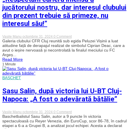
problemă
financiară”
jucătorului nostru, dar interesul clubului
din prezent trebuie să primeze, nu
interesul său!”
on
Vasile Manu
octombrie 31, 2024
0 Comment
Galeria
Galeria clubului CFR Cluj reunită sub egida Peluzei Vișinii a luat
CFR-
atitudine față de derapajul realizat de simbolul Ciprian Deac, care a
ului
avut o ieșire nervoasă și necontrolată la finalul meciului cu FC
ia
Argeș...
atitudine
Read More
împotriva
1 Minute
jucătorului-
simbol
Ciprian
Deac:
BASCHET
„Respectăm
cariera
imensă
Sasu Salin, după victoria lui U-BT Cluj-
a
jucătorului
Napoca: „A fost o adevărată bătălie”
nostru,
dar
interesul
on
Vasile Manu
octombrie 31, 2024
0 Comment
clubului
Sasu
Baschetbalistul Sasu Salin, autor a 9 puncte în victoria
din
Salin,
spectaculoasă cu Reyer Venezia, din EuroCup, scor 86-78, în cadrul
prezent
după
trebuie
etapei a 6-a a Grupei B, a analizat jocul echipei. Acesta a declarat
victoria
să