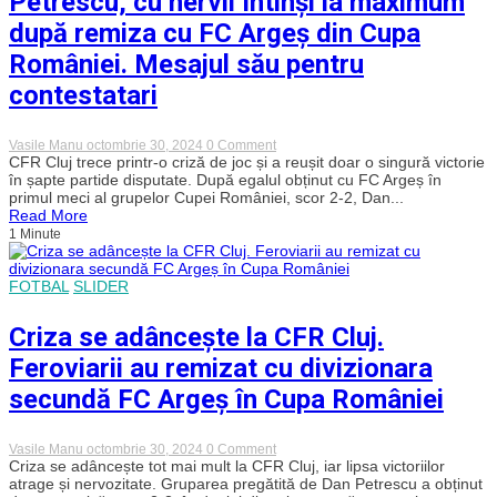
Petrescu, cu nervii întinși la maximum
României
caută
după remiza cu FC Argeș din Cupa
a
treia
României. Mesajul său pentru
victorie
europeană
contestatari
on
Vasile Manu
octombrie 30, 2024
0 Comment
Petrescu,
CFR Cluj trece printr-o criză de joc și a reușit doar o singură victorie
cu
în șapte partide disputate. După egalul obținut cu FC Argeș în
nervii
primul meci al grupelor Cupei României, scor 2-2, Dan...
întinși
Read More
la
1 Minute
maximum
după
remiza
cu
FOTBAL
SLIDER
FC
Argeș
Criza se adâncește la CFR Cluj.
din
Cupa
Feroviarii au remizat cu divizionara
României.
Mesajul
secundă FC Argeș în Cupa României
său
pentru
contestatari
on
Vasile Manu
octombrie 30, 2024
0 Comment
Criza
Criza se adâncește tot mai mult la CFR Cluj, iar lipsa victoriilor
se
atrage și nervozitate. Gruparea pregătită de Dan Petrescu a obținut
adâncește