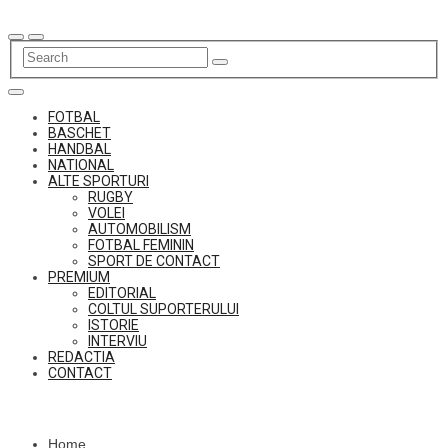
Skip
to
content
FOTBAL
BASCHET
HANDBAL
NATIONAL
ALTE SPORTURI
RUGBY
VOLEI
AUTOMOBILISM
FOTBAL FEMININ
SPORT DE CONTACT
PREMIUM
EDITORIAL
COLTUL SUPORTERULUI
ISTORIE
INTERVIU
REDACTIA
CONTACT
Home