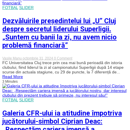
un
egal
FOTBAL
SLIDER
meritat
Dezvăluirile președintelui lui „U” Cluj
despre secretul liderului Superligii.
„Suntem cu banii la zi, nu avem nicio
problemă financiară”
on
Vasile Manu
octombrie 31, 2024
0 Comment
Dezvăluirile
FC Universitatea Cluj trece prin cea mai bună perioadă din istoria
președintelui
clubului, fiind liderul la zi al campionatului Superligii după 14 etape
lui
scurse din actuala stagiune, cu 29 de puncte, la 7 diferență de...
„U”
Read More
Cluj
3 Minutes
despre
secretul
liderului
Superligii.
„Suntem
FOTBAL
SLIDER
cu
banii
la
Galeria CFR-ului ia atitudine împotriva
zi,
nu
jucătorului-simbol Ciprian Deac:
avem
nicio
„Respectăm cariera imensă a