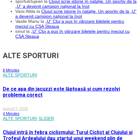
sportulclujean
la
Clujul scrie istorie în natație. Un sportiv de la
„U” a devenit campion național la înot
Vass Attila
la
Clujul scrie istorie în natație. Un sportiv de la „U”
a devenit campion național la înot
Vasile Manu
la
„U” Cluj a pus în vânzare biletele pentru
meciul cu CSA Steaua
ionut
la
„U” Cluj a pus în vânzare biletele pentru meciul cu
CSA Steaua
ALTE SPORTURI
8 Minutes
ALTE SPORTURI
De ce apa din jacuzzi este lăptoasă și cum rezolvi
problema corect
august 5, 2026
4 Minutes
ALTE SPORTURI
SLIDER
Clujul intră în febra ciclismului: Turul Ciclist al Clujului și
Trofeul Ardealului dau startul unui weekend plin de