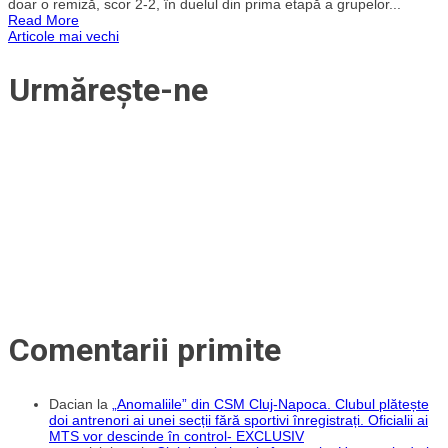
doar o remiză, scor 2-2, în duelul din prima etapă a grupelor...
la
Read More
CFR
Navigare
Articole mai vechi
Cluj.
Feroviarii
au
în
Urmărește-ne
remizat
cu
articole
divizionara
secundă
FC
Argeș
în
Cupa
României
Comentarii primite
Dacian
la
„Anomaliile” din CSM Cluj-Napoca. Clubul plătește
doi antrenori ai unei secții fără sportivi înregistrați. Oficialii ai
MTS vor descinde în control- EXCLUSIV