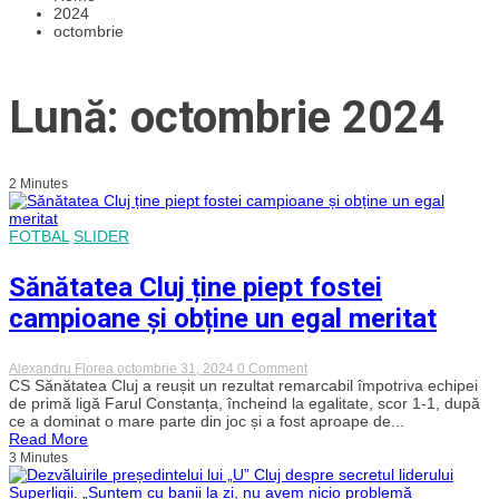
2024
octombrie
Lună: octombrie 2024
2 Minutes
FOTBAL
SLIDER
Sănătatea Cluj ține piept fostei
campioane și obține un egal meritat
on
Alexandru Florea
octombrie 31, 2024
0 Comment
Sănătatea
CS Sănătatea Cluj a reușit un rezultat remarcabil împotriva echipei
Cluj
de primă ligă Farul Constanța, încheind la egalitate, scor 1-1, după
ține
ce a dominat o mare parte din joc și a fost aproape de...
piept
Read More
fostei
3 Minutes
campioane
și
obține