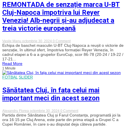
cu
REMONTADA de senzație marca U-BT
Veneția:
„Am
Cluj-Napoca împotriva lui Reyer
avut
atitudinea
Venezia! Alb-negrii și-au adjudecat a
potrivită
și
treia victorie europeană
un
mindset
pe
on
Vasile Manu
octombrie 30, 2024
0 Comment
măsură”
REMONTADA
Echipa de baschet masculin U-BT Cluj-Napoca a reușit o victorie de
de
senzație, în ultimul sfert, împotriva formației Reyer Venezia, în
senzație
cadrul etapei a 6-a a grupelor EuroCup, scor 86-78 (20-24 / 19-22 /
marca
17-21...
U-
Read More
BT
1 Minute
Cluj-
Napoca
împotriva
FOTBAL
SLIDER
lui
Reyer
Sănătatea Cluj, în fața celui mai
Venezia!
Alb-
important meci din acest sezon
negrii
și-
au
adjudecat
on
Alexandru Florea
octombrie 30, 2024
0 Comment
a
Sănătatea
Partida dintre Sănătatea Cluj și Farul Constanța, programată joi la
treia
Cluj,
ora 16:15 pe Cluj Arena, este parte din prima etapă a Grupei C a
victorie
în
Cupei României, în care s-au disputat deja câteva partide.
europeană
fața