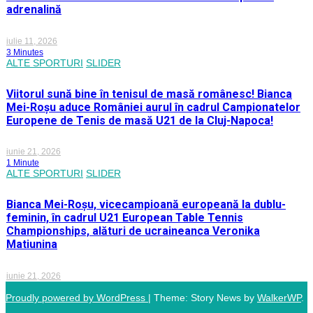
adrenalină
iulie 11, 2026
3 Minutes
ALTE SPORTURI
SLIDER
Viitorul sună bine în tenisul de masă românesc! Bianca
Mei-Roșu aduce României aurul în cadrul Campionatelor
Europene de Tenis de masă U21 de la Cluj-Napoca!
iunie 21, 2026
1 Minute
ALTE SPORTURI
SLIDER
Bianca Mei-Roșu, vicecampioană europeană la dublu-
feminin, în cadrul U21 European Table Tennis
Championships, alături de ucraineanca Veronika
Matiunina
iunie 21, 2026
Proudly powered by WordPress
|
Theme: Story News by
WalkerWP
.