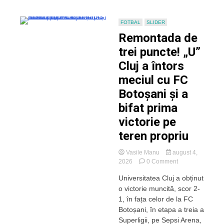
FOTBAL
SLIDER
Remontada de
trei puncte! „U”
Cluj a întors
meciul cu FC
Botoșani și a
bifat prima
victorie pe
teren propriu
Vasile Manu
august 4,
on
2026
0 Comment
Remontada
Universitatea Cluj a obținut
de
o victorie muncită, scor 2-
trei
puncte!
1, în fața celor de la FC
„U”
Botoșani, în etapa a treia a
Cluj
Superligii, pe Sepsi Arena,
a