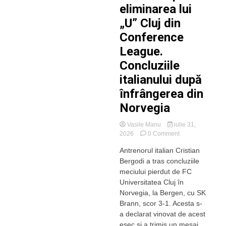
eliminarea lui
„U” Cluj din
Conference
League.
Concluziile
italianului după
înfrângerea din
Norvegia
Vasile Manu
iulie 31,
on
2026
0 Comment
Bergodi
Antrenorul italian Cristian
cere
Bergodi a tras concluziile
întăriri
după
meciului pierdut de FC
eliminarea
Universitatea Cluj în
lui
Norvegia, la Bergen, cu SK
„U”
Brann, scor 3-1. Acesta s-
Cluj
a declarat vinovat de acest
din
eșec și a trimis un mesaj...
Conference