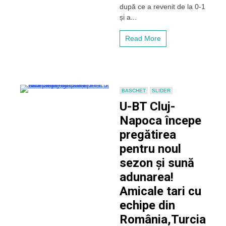
după ce a revenit de la 0-1
întors
și a...
meciul
cu
FC
Read More
Botoșani
și
a
bifat
prima
victorie
BASCHET
SLIDER
pe
U-BT Cluj-
teren
Napoca începe
propriu
pregătirea
pentru noul
sezon și sună
adunarea!
Amicale tari cu
echipe din
România,Turcia