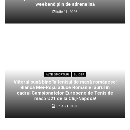
weekend plin de adrenalină
iulie 11, 2026
ALTE SPORTURI
SLIDER
Viitorul sună bine în tenisul de masă românesc!
Bianca Mei-Roșu aduce României aurul în
cadrul Campionatelor Europene de Tenis de
masă U21 de la Cluj-Napoca!
iunie 21, 2026