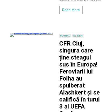
League.
Concluziile
Read More
italianului
după
înfrângerea
din
Norvegia
FOTBAL
SLIDER
CFR Cluj,
singura care
ține steagul
sus în Europa!
Feroviarii lui
Folha au
spulberat
Alashkert și se
califică în turul
3 al UEFA