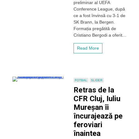
european
preliminar al UEFA
pentru
Conference League, după
„U”
ce a fost învinsă cu 3-1 de
Cluj.
SK Brann, la Bergen.
„Șepcile
Formația pregătită de
roșii”
au
Cristiano Bergodi a oferit...
cedat
în
Read More
fața
formației
SK
Brann
Bergen
și
FOTBAL
SLIDER
se
Retras de la
pot
concentra
CFR Cluj, Iuliu
pe
Mureșan îi
campionat
încurajează pe
feroviari
înaintea