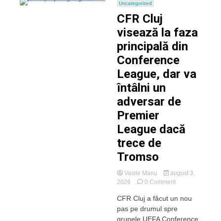
Uncategorized
CFR Cluj
visează la faza
principală din
Conference
League, dar va
întâlni un
adversar de
Premier
League dacă
trece de
Tromso
Vasile Manu
august 3,
on
2026
0 Comment
CFR
CFR Cluj a făcut un nou
Cluj
pas pe drumul spre
visează
la
grupele UEFA Conference