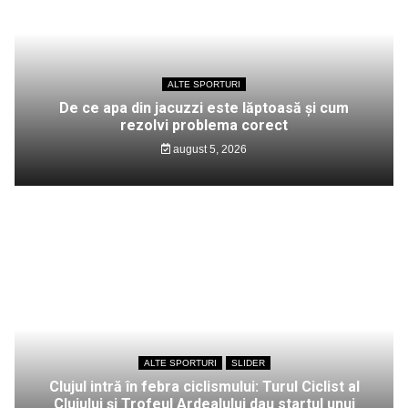
ALTE SPORTURI
De ce apa din jacuzzi este lăptoasă și cum
rezolvi problema corect
august 5, 2026
ALTE SPORTURI
SLIDER
Clujul intră în febra ciclismului: Turul Ciclist al
Clujului și Trofeul Ardealului dau startul unui