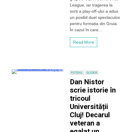
faza
League, iar tragerea la
principală
sorți a play-off-ului a adus
din
un posibil duel spectaculos
Conference
pentru formația din Gruia.
League,
În cazul în care...
dar
va
întâlni
Read More
un
adversar
de
Premier
League
dacă
FOTBAL
SLIDER
trece
Dan Nistor
de
Tromso
scrie istorie în
tricoul
Universității
Cluj! Decarul
veteran a
egalat un