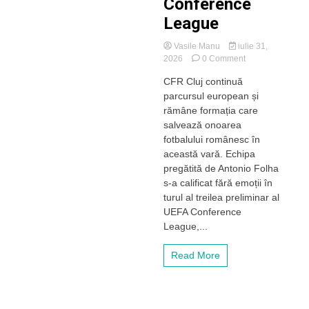
Conference
League
Vasile Manu
iulie 31,
on
2026
0 Comment
CFR
CFR Cluj continuă
Cluj,
parcursul european și
singura
care
rămâne formația care
ține
salvează onoarea
steagul
fotbalului românesc în
sus
această vară. Echipa
în
pregătită de Antonio Folha
Europa!
s-a calificat fără emoții în
Feroviarii
lui
turul al treilea preliminar al
Folha
UEFA Conference
au
League,...
spulberat
Alashkert
Read More
și
se
califică
în
turul