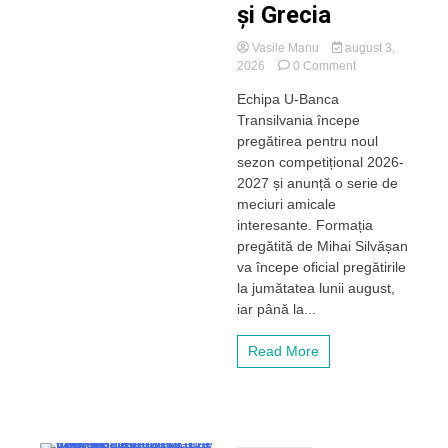
și Grecia
Vasile Manu
august 3,
on
2026
0 Comment
U-
Echipa U-Banca
BT
Transilvania începe
Cluj-
Napoca
pregătirea pentru noul
începe
sezon competițional 2026-
pregătirea
2027 și anunță o serie de
pentru
meciuri amicale
noul
interesante. Formația
sezon
pregătită de Mihai Silvășan
și
sună
va începe oficial pregătirile
adunarea!
la jumătatea lunii august,
Amicale
iar până la...
tari
cu
Read More
echipe
din
România,Turcia
și
Grecia