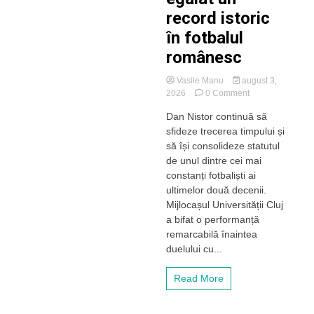
record istoric
în fotbalul
românesc
Vasile Manu
august 3,
on
2026
0 Comment
Dan
Dan Nistor continuă să
Nistor
sfideze trecerea timpului și
scrie
istorie
să își consolideze statutul
în
de unul dintre cei mai
tricoul
constanți fotbaliști ai
Universității
ultimelor două decenii.
Cluj!
Mijlocașul Universității Cluj
Decarul
a bifat o performanță
veteran
a
remarcabilă înaintea
egalat
duelului cu...
un
record
Read More
istoric
în
fotbalul