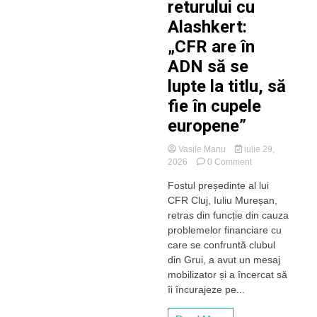
returului cu
Alashkert:
„CFR are în
ADN să se
lupte la titlu, să
fie în cupele
europene”
Vasile Manu
iulie 29,
on
2026
0 Comment
Retras
Fostul președinte al lui
de
CFR Cluj, Iuliu Mureșan,
la
CFR
retras din funcție din cauza
Cluj,
problemelor financiare cu
Iuliu
care se confruntă clubul
Mureșan
din Grui, a avut un mesaj
îi
mobilizator și a încercat să
încurajează
îi încurajeze pe...
pe
feroviari
înaintea