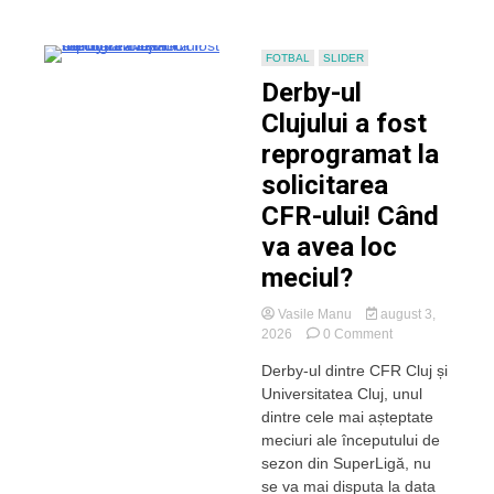
românesc
FOTBAL
SLIDER
Derby-ul
Clujului a fost
reprogramat la
solicitarea
CFR-ului! Când
va avea loc
meciul?
Vasile Manu
august 3,
on
2026
0 Comment
Derby-
Derby-ul dintre CFR Cluj și
ul
Universitatea Cluj, unul
Clujului
a
dintre cele mai așteptate
fost
meciuri ale începutului de
reprogramat
sezon din SuperLigă, nu
la
se va mai disputa la data
solicitarea