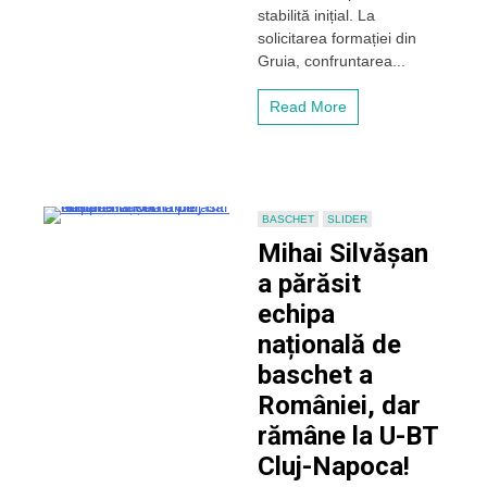
stabilită inițial. La
CFR-
solicitarea formației din
ului!
Când
Gruia, confruntarea...
va
avea
Read More
loc
meciul?
BASCHET
SLIDER
Mihai Silvășan
a părăsit
echipa
națională de
baschet a
României, dar
rămâne la U-BT
Cluj-Napoca!