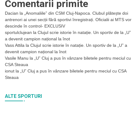
Comentarii primite
Dacian
la
„Anomaliile” din CSM Cluj-Napoca. Clubul plătește doi
antrenori ai unei secții fără sportivi înregistrați. Oficialii ai MTS vor
descinde în control- EXCLUSIV
sportulclujean
la
Clujul scrie istorie în natație. Un sportiv de la „U”
a devenit campion național la înot
Vass Attila
la
Clujul scrie istorie în natație. Un sportiv de la „U” a
devenit campion național la înot
Vasile Manu
la
„U” Cluj a pus în vânzare biletele pentru meciul cu
CSA Steaua
ionut
la
„U” Cluj a pus în vânzare biletele pentru meciul cu CSA
Steaua
ALTE SPORTURI