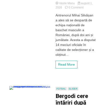
Vasile Manu
august 1,
on
2026
0 Comment
Mihai
Antrenorul Mihai Silvășan
Silvășan
a ales să se despartă de
a
părăsit
echipa națională de
echipa
baschet masculin a
națională
României, după doi ani și
de
jumătate. Acesta a disputat
baschet
14 meciuri oficiale în
a
calitate de selecționer și a
României,
dar
obținut...
rămâne
la
Read More
U-
BT
Cluj-
Napoca!
FOTBAL
SLIDER
Bergodi cere
întăriri după