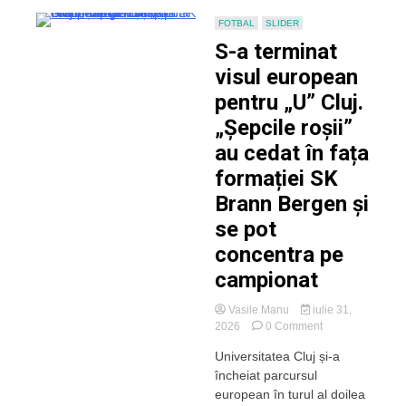
3
FOTBAL
SLIDER
al
S-a terminat
UEFA
Conference
visul european
League
pentru „U” Cluj.
„Șepcile roșii”
au cedat în fața
formației SK
Brann Bergen și
se pot
concentra pe
campionat
Vasile Manu
iulie 31,
on
2026
0 Comment
S-
Universitatea Cluj și-a
a
încheiat parcursul
terminat
visul
european în turul al doilea