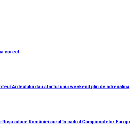
ma corect
i Trofeul Ardealului dau startul unui weekend plin de adrenalină
ei-Roșu aduce României aurul în cadrul Campionatelor Europ