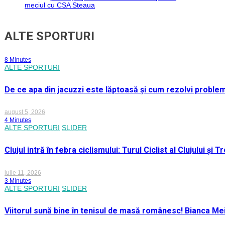
meciul cu CSA Steaua
ALTE SPORTURI
8 Minutes
ALTE SPORTURI
De ce apa din jacuzzi este lăptoasă și cum rezolvi proble
august 5, 2026
4 Minutes
ALTE SPORTURI
SLIDER
Clujul intră în febra ciclismului: Turul Ciclist al Clujului ș
iulie 11, 2026
3 Minutes
ALTE SPORTURI
SLIDER
Viitorul sună bine în tenisul de masă românesc! Bianca M