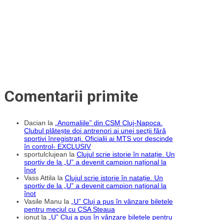
sunt
finlandezii?
Comentarii primite
Dacian
la
„Anomaliile” din CSM Cluj-Napoca.
Clubul plătește doi antrenori ai unei secții fără
sportivi înregistrați. Oficialii ai MTS vor descinde
în control- EXCLUSIV
sportulclujean
la
Clujul scrie istorie în natație. Un
sportiv de la „U” a devenit campion național la
înot
Vass Attila
la
Clujul scrie istorie în natație. Un
sportiv de la „U” a devenit campion național la
înot
Vasile Manu
la
„U” Cluj a pus în vânzare biletele
pentru meciul cu CSA Steaua
ionut
la
„U” Cluj a pus în vânzare biletele pentru