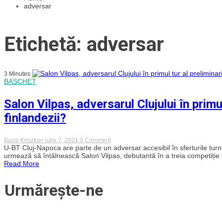
adversar
Etichetă: adversar
3 Minutes
BASCHET
Salon Vilpas, adversarul Clujului în primu
finlandezii?
on
Bucsi Krisztian
iulie 7, 2021
0 Comment
Salon
U-BT Cluj-Napoca are parte de un adversar accesibil în sferturile t
Vilpas,
urmează să întâlnească Salon Vilpas, debutantă în a treia competiție 
adversarul
Read More
Clujului
în
primul
Urmărește-ne
tur
al
preliminariilor
BCL.
Cine