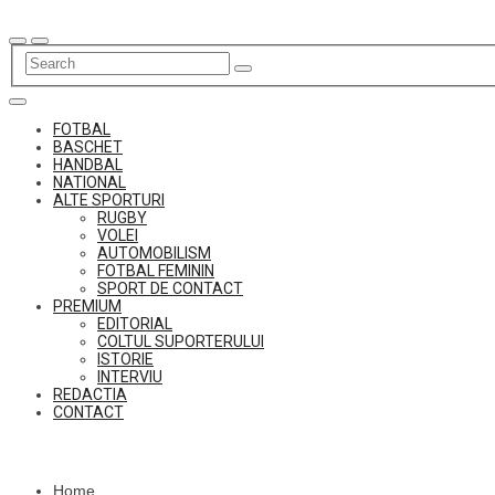
Skip
to
content
FOTBAL
BASCHET
HANDBAL
NATIONAL
ALTE SPORTURI
RUGBY
VOLEI
AUTOMOBILISM
FOTBAL FEMININ
SPORT DE CONTACT
PREMIUM
EDITORIAL
COLTUL SUPORTERULUI
ISTORIE
INTERVIU
REDACTIA
CONTACT
Home