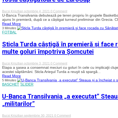
victorie
în
grupele
on
Bucsi Krisztian
octombrie 4, 2021
0 Comment
Basketball
U-
U-Banca Transilvania debutează pe teren propriu în grupele Basketb
Champions
BT
ajuns în premieră, după ce a câștigat turneul preliminar din Grecia. Clu
League
întâlnește
Read More
Darussafaka
3 Minutes
în
FOTBAL
primul
meci
din
Sticla Turda câştigă în premieră şi face 
istorie
în
multe goluri împotriva Şomcutei
grupele
BCL!
Totul
despre
on
Bucsi Krisztian
octombrie 3, 2021
0 Comment
fosta
Sticla
Etapa a şasea a consemnat meciuri cu goluri în cele cu implicaţii cluje
câștigătoare
Turda
acestei săptămâni. Sticla Arieşul Turda a reuşit să spargă...
de
câştigă
Read More
EuroCup
în
5 Minutes
premieră
BASCHET
SLIDER
şi
face
rocada
U-Banca Transilvania „a executat” Steaua
cu
Sănătatea
„militarilor”
Cluj.
CFR
II,
egal
on
Bucsi Krisztian
septembrie 30, 2021
0 Comment