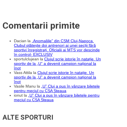
Comentarii primite
Dacian
la
„Anomaliile” din CSM Cluj-Napoca.
Clubul plătește doi antrenori ai unei secții fără
sportivi înregistrați. Oficialii ai MTS vor descinde
în control- EXCLUSIV
sportulclujean
la
Clujul scrie istorie în natație. Un
sportiv de la „U” a devenit campion național la
înot
Vass Attila
la
Clujul scrie istorie în natație. Un
sportiv de la „U” a devenit campion național la
înot
Vasile Manu
la
„U” Cluj a pus în vânzare biletele
pentru meciul cu CSA Steaua
ionut
la
„U” Cluj a pus în vânzare biletele pentru
meciul cu CSA Steaua
ALTE SPORTURI