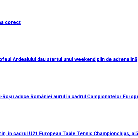
ma corect
i Trofeul Ardealului dau startul unui weekend plin de adrenalină
ei-Roșu aduce României aurul în cadrul Campionatelor Europ
n, în cadrul U21 European Table Tennis Championships, ală