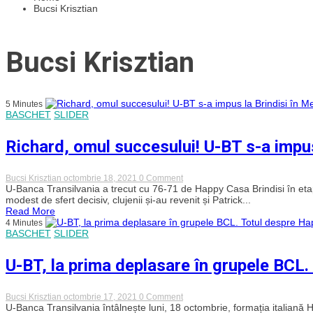
Bucsi Krisztian
Bucsi Krisztian
5 Minutes
BASCHET
SLIDER
Richard, omul succesului! U-BT s-a impus
on
Bucsi Krisztian
octombrie 18, 2021
0 Comment
Richard,
U-Banca Transilvania a trecut cu 76-71 de Happy Casa Brindisi în et
omul
modest de sfert decisiv, clujenii și-au revenit și Patrick...
succesului!
Read More
U-
4 Minutes
BT
BASCHET
SLIDER
s-
a
impus
U-BT, la prima deplasare în grupele BCL.
la
Brindisi
în
Meciul
on
Bucsi Krisztian
octombrie 17, 2021
0 Comment
Săptămânii
U-
U-Banca Transilvania întâlnește luni, 18 octombrie, formația italiană