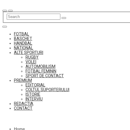
Skip
to
content
FOTBAL
BASCHET
HANDBAL
NATIONAL
ALTE SPORTURI
RUGBY
VOLEI
AUTOMOBILISM
FOTBAL FEMININ
SPORT DE CONTACT
PREMIUM
EDITORIAL
COLTUL SUPORTERULUI
ISTORIE
INTERVIU
REDACTIA
CONTACT
Home