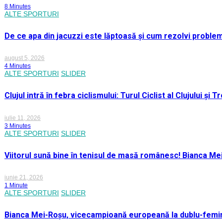
8 Minutes
ALTE SPORTURI
De ce apa din jacuzzi este lăptoasă și cum rezolvi proble
august 5, 2026
4 Minutes
ALTE SPORTURI
SLIDER
Clujul intră în febra ciclismului: Turul Ciclist al Clujului ș
iulie 11, 2026
3 Minutes
ALTE SPORTURI
SLIDER
Viitorul sună bine în tenisul de masă românesc! Bianca M
iunie 21, 2026
1 Minute
ALTE SPORTURI
SLIDER
Bianca Mei-Roșu, vicecampioană europeană la dublu-femini