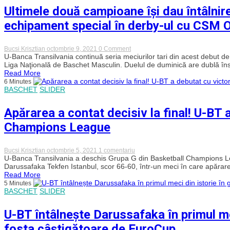
Continuă
Ultimele două campioane îşi dau întâlnir
criza
la
echipament special în derby-ul cu CSM 
Sănătatea
Cluj
on
Bucsi Krisztian
octombrie 9, 2021
0 Comment
Ultimele
U-Banca Transilvania continuă seria meciurilor tari din acest debut 
două
Liga Naţională de Baschet Masculin. Duelul de duminică are dublă îns
campioane
Read More
îşi
6 Minutes
dau
BASCHET
SLIDER
întâlnire
în
BTarena!
Apărarea a contat decisiv la final! U-BT 
U-
BT
Champions League
va
evolua
într-
un
la
Bucsi Krisztian
octombrie 5, 2021
1 comentariu
echipament
Apărarea
U-Banca Transilvania a deschis Grupa G din Basketball Champions Le
special
a
Darussafaka Tekfen Istanbul, scor 66-60, într-un meci în care apărarea
în
contat
Read More
derby-
decisiv
5 Minutes
ul
la
BASCHET
SLIDER
cu
final!
CSM
U-
Oradea
BT
U-BT întâlnește Darussafaka în primul me
a
debutat
fosta câștigătoare de EuroCup
cu