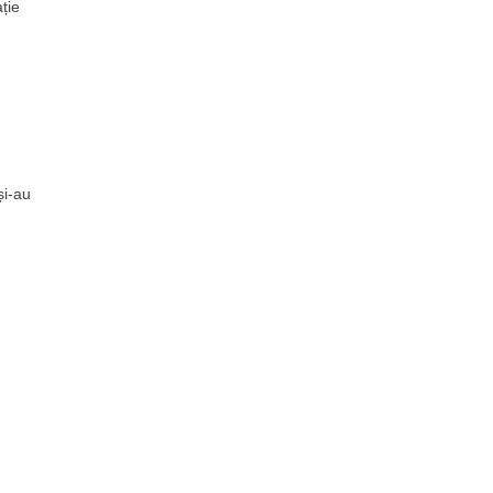
ție
și-au