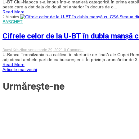
cu
U-
U-BT Cluj-Napoca s-a impus într-o manieră categorică în prima etapă
multe
Banca
peste care a dat deja de două ori anterior în decurs de o...
goluri
Transilvania
Read More
împotriva
„a
2 Minutes
Şomcutei
executat”
BASCHET
Steaua
și
a
Cifrele celor de la U-BT în dubla manșă
încheiat
o
săptămână
perfectă
on
Bucsi Krisztian
septembrie 29, 2021
0 Comment
în
Cifrele
U-Banca Transilvania s-a calificat în sferturile de finală ale Cupei R
fața
celor
adjudecat ambele partide cu bucureștenii. În privința aruncărilor de 3
„militarilor”
de
Read More
la
Navigare
Articole mai vechi
U-
BT
în
în
Urmărește-ne
dubla
manșă
articole
cu
CSA
Steaua
din
Cupa
României