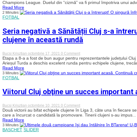
din
BT,
Champions League. Duelul din “cizmă” va fi primul împotriva unui adver
BCL
la
Read More
prima
2 Minutes
deplasare
FOTBAL
în
grupele
BCL.
Seria negativă a Sănătății Cluj s-a între
Totul
despre
clujene în această rundă
Happy
Casa
Brindisi
on
Bucsi Krisztian
octombrie 17, 2021
0 Comment
Seria
Etapa a 8-a a fost de bun augur pentru reprezentantele județului Cluj în 
negativă
Arieșul Turda a deschis excelent runda pentru echipele clujene, trecân
a
Read More
Sănătății
3 Minutes
Cluj
FOTBAL
s-
a
întrerupt!
Viitorul Cluj obţine un succes important 
O
singură
înfrângere
pentru
on
Bucsi Krisztian
octombrie 10, 2021
0 Comment
echipele
Viitorul
Două victorii au bifat echipele clujene în Liga 3, câte una în fiecare 
clujene
Cluj
care a încurcat o candidată la promovare. Tinerii clujeni s-au impus...
în
obţine
Read More
această
un
3 Minutes
rundă
succes
BASCHET
SLIDER
important
acasă.