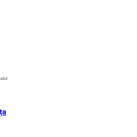
a
alul
ța