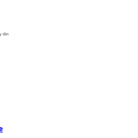
y din
e