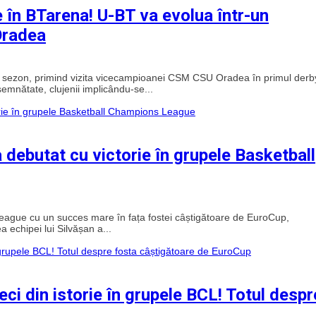
e în BTarena! U-BT va evolua într-un
Oradea
de sezon, primind vizita vicecampioanei CSM CSU Oradea în primul derb
emnătate, clujenii implicându-se...
a debutat cu victorie în grupele Basketball
ague cu un succes mare în fața fostei câștigătoare de EuroCup,
 echipei lui Silvășan a...
ci din istorie în grupele BCL! Totul despr