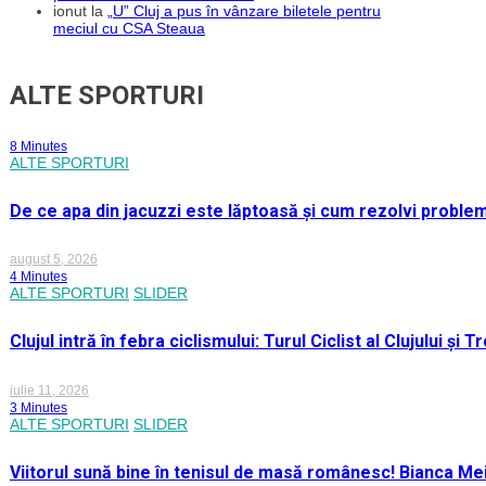
ionut
la
„U” Cluj a pus în vânzare biletele pentru
meciul cu CSA Steaua
ALTE SPORTURI
8 Minutes
ALTE SPORTURI
De ce apa din jacuzzi este lăptoasă și cum rezolvi proble
august 5, 2026
4 Minutes
ALTE SPORTURI
SLIDER
Clujul intră în febra ciclismului: Turul Ciclist al Clujului ș
iulie 11, 2026
3 Minutes
ALTE SPORTURI
SLIDER
Viitorul sună bine în tenisul de masă românesc! Bianca M