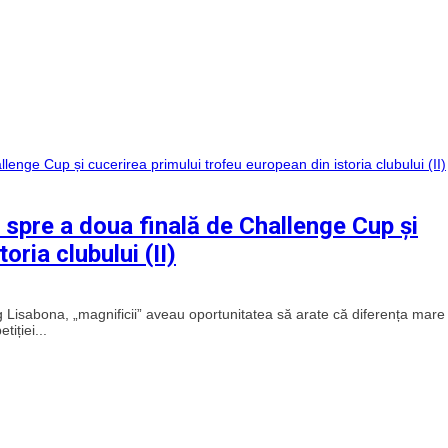
pre a doua finală de Challenge Cup și
oria clubului (II)
ng Lisabona, „magnificii” aveau oportunitatea să arate că diferența mare
iției...