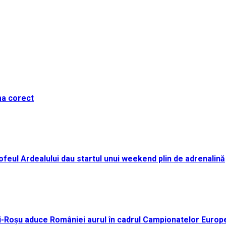
ma corect
i Trofeul Ardealului dau startul unui weekend plin de adrenalină
ei-Roșu aduce României aurul în cadrul Campionatelor Europ