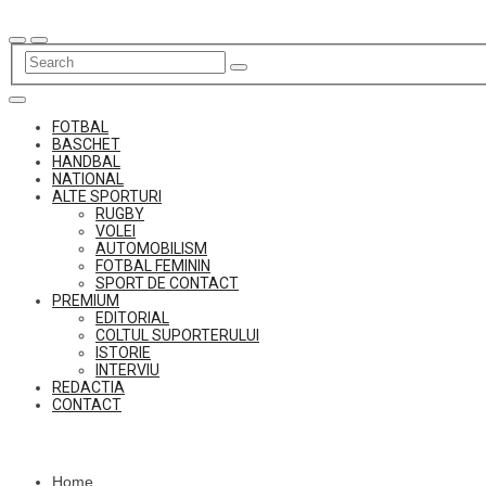
Skip
to
content
FOTBAL
BASCHET
HANDBAL
NATIONAL
ALTE SPORTURI
RUGBY
VOLEI
AUTOMOBILISM
FOTBAL FEMININ
SPORT DE CONTACT
PREMIUM
EDITORIAL
COLTUL SUPORTERULUI
ISTORIE
INTERVIU
REDACTIA
CONTACT
Home