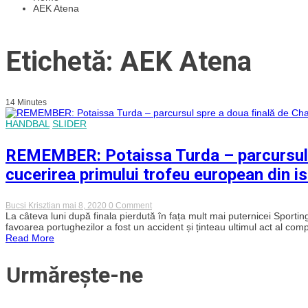
AEK Atena
Etichetă: AEK Atena
14 Minutes
HANDBAL
SLIDER
REMEMBER: Potaissa Turda – parcursul s
cucerirea primului trofeu european din ist
on
Bucsi Krisztian
mai 8, 2020
0 Comment
REMEMBER:
La câteva luni după finala pierdută în fața mult mai puternicei Sporti
Potaissa
favoarea portughezilor a fost un accident și ținteau ultimul act al compet
Turda
Read More
–
parcursul
spre
Urmărește-ne
a
doua
finală
de