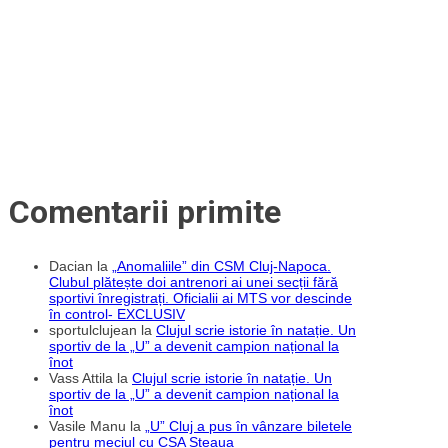
Challenge
Cup
și
cucerirea
primului
trofeu
european
din
istoria
clubului
(II)
Comentarii primite
Dacian
la
„Anomaliile” din CSM Cluj-Napoca.
Clubul plătește doi antrenori ai unei secții fără
sportivi înregistrați. Oficialii ai MTS vor descinde
în control- EXCLUSIV
sportulclujean
la
Clujul scrie istorie în natație. Un
sportiv de la „U” a devenit campion național la
înot
Vass Attila
la
Clujul scrie istorie în natație. Un
sportiv de la „U” a devenit campion național la
înot
Vasile Manu
la
„U” Cluj a pus în vânzare biletele
pentru meciul cu CSA Steaua