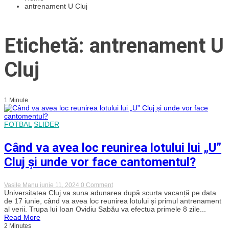
antrenament U Cluj
Etichetă: antrenament U
Cluj
1 Minute
FOTBAL
SLIDER
Când va avea loc reunirea lotului lui „U”
Cluj și unde vor face cantomentul?
on
Vasile Manu
iunie 11, 2024
0 Comment
Când
Universitatea Cluj va suna adunarea după scurta vacanță pe data
va
de 17 iunie, când va avea loc reunirea lotului și primul antrenament
avea
al verii. Trupa lui Ioan Ovidiu Sabău va efectua primele 8 zile...
loc
Read More
reunirea
2 Minutes
lotului