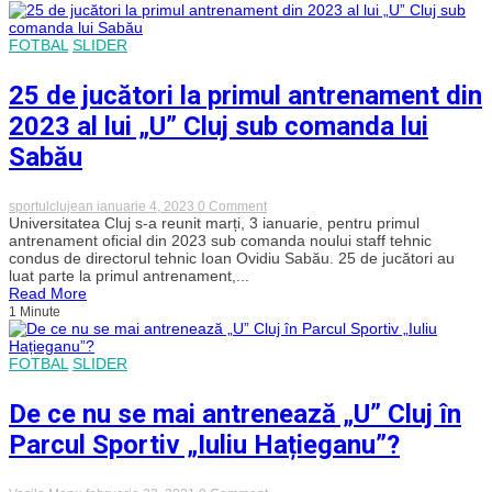
lui
„U”
Cluj
FOTBAL
SLIDER
și
unde
25 de jucători la primul antrenament din
vor
face
2023 al lui „U” Cluj sub comanda lui
cantomentul?
Sabău
on
sportulclujean
ianuarie 4, 2023
0 Comment
25
Universitatea Cluj s-a reunit marți, 3 ianuarie, pentru primul
de
antrenament oficial din 2023 sub comanda noului staff tehnic
jucători
condus de directorul tehnic Ioan Ovidiu Sabău. 25 de jucători au
la
luat parte la primul antrenament,...
primul
Read More
antrenament
1 Minute
din
2023
al
lui
FOTBAL
SLIDER
„U”
Cluj
sub
De ce nu se mai antrenează „U” Cluj în
comanda
lui
Parcul Sportiv „Iuliu Hațieganu”?
Sabău