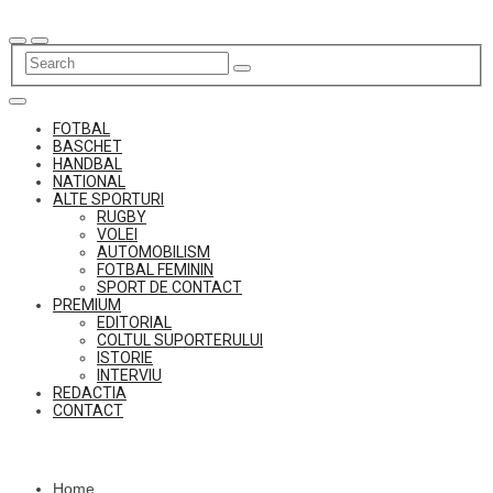
Skip
to
content
FOTBAL
BASCHET
HANDBAL
NATIONAL
ALTE SPORTURI
RUGBY
VOLEI
AUTOMOBILISM
FOTBAL FEMININ
SPORT DE CONTACT
PREMIUM
EDITORIAL
COLTUL SUPORTERULUI
ISTORIE
INTERVIU
REDACTIA
CONTACT
Home