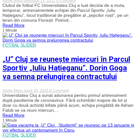
on
Vasile Manu
februarie 23, 2021
0 Comment
De
Clubul de fotbal FC Universitatea Cluj a luat decizia de a muta,
ce
temporar, antrenamentele echipei din Parcul Sportiv „Iuliu
nu
Hațieganu”, locul tradițional de pregătire al „șepcilor roșii”, pe un
se
teren din comuna Florești. Potrivit...
mai
Read More
antrenează
1 Minute
„U”
Cluj
în
Parcul
FOTBAL
SLIDER
Sportiv
„Iuliu
Hațieganu”?
„U” Cluj se reunește miercuri în Parcul
Sportiv „Iuliu Hațieganu”. Dorin Goga
va semna prelungirea contractului
on
Vasile Manu
iunie 30, 2020
0 Comment
„U”
Universitatea Cluj a sunat adunarea pentru primul antrenament
Cluj
după pandemia de coronavirus. Fără schimbări majore de lot și
se
doar cu două achiziții bifate până acum, echipa pregătită de Adrian
reunește
Falub se va reuni miercuri,...
miercuri
Read More
în
1 Minute
Parcul
Sportiv
„Iuliu
Hațieganu”.
FOTBAL
SLIDER
Dorin