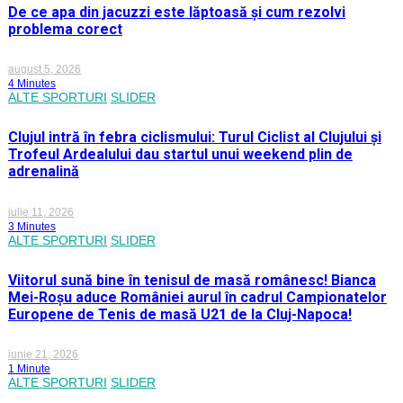
De ce apa din jacuzzi este lăptoasă și cum rezolvi
problema corect
august 5, 2026
4 Minutes
ALTE SPORTURI
SLIDER
Clujul intră în febra ciclismului: Turul Ciclist al Clujului și
Trofeul Ardealului dau startul unui weekend plin de
adrenalină
iulie 11, 2026
3 Minutes
ALTE SPORTURI
SLIDER
Viitorul sună bine în tenisul de masă românesc! Bianca
Mei-Roșu aduce României aurul în cadrul Campionatelor
Europene de Tenis de masă U21 de la Cluj-Napoca!
iunie 21, 2026
1 Minute
ALTE SPORTURI
SLIDER