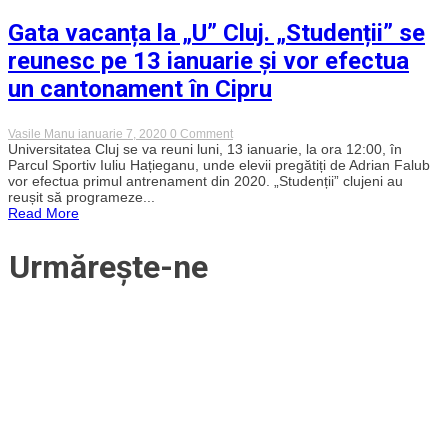
Goga
va
Gata vacanța la „U” Cluj. „Studenții” se
semna
prelungirea
reunesc pe 13 ianuarie și vor efectua
contractului
un cantonament în Cipru
on
Vasile Manu
ianuarie 7, 2020
0 Comment
Gata
Universitatea Cluj se va reuni luni, 13 ianuarie, la ora 12:00, în
vacanța
Parcul Sportiv Iuliu Hațieganu, unde elevii pregătiți de Adrian Falub
la
vor efectua primul antrenament din 2020. „Studenții” clujeni au
„U”
reușit să programeze...
Cluj.
Read More
„Studenții”
se
reunesc
Urmărește-ne
pe
13
ianuarie
și
vor
efectua
un
cantonament
în
Cipru