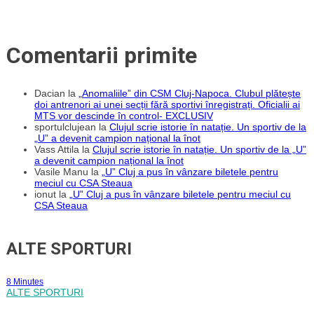
Comentarii primite
Dacian
la
„Anomaliile” din CSM Cluj-Napoca. Clubul plătește
doi antrenori ai unei secții fără sportivi înregistrați. Oficialii ai
MTS vor descinde în control- EXCLUSIV
sportulclujean
la
Clujul scrie istorie în natație. Un sportiv de la
„U” a devenit campion național la înot
Vass Attila
la
Clujul scrie istorie în natație. Un sportiv de la „U”
a devenit campion național la înot
Vasile Manu
la
„U” Cluj a pus în vânzare biletele pentru
meciul cu CSA Steaua
ionut
la
„U” Cluj a pus în vânzare biletele pentru meciul cu
CSA Steaua
ALTE SPORTURI
8 Minutes
ALTE SPORTURI