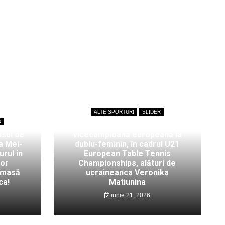
ALTE SPORTURI
SLIDER
R
Bianca Mei-Roșu,
isul de
vicecampioană europeană la
a Mei-
dublu-feminin, în cadrul U21
rul în
European Table Tennis
lor
Championships, alături de
 masă
ucraineanca Veronika
ca!
Matiunina
iunie 21, 2026