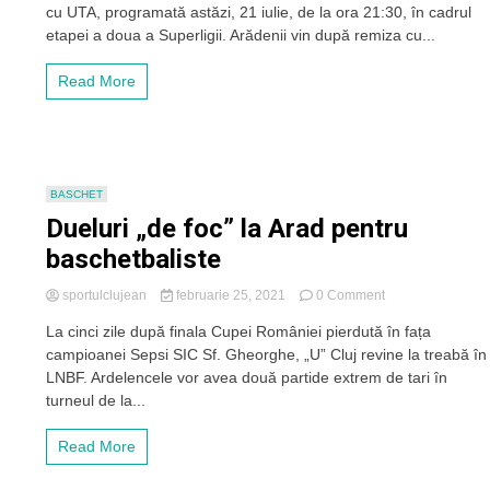
cu UTA, programată astăzi, 21 iulie, de la ora 21:30, în cadrul
–
CFR
etapei a doua a Superligii. Arădenii vin după remiza cu...
Cluj,
etapa
Read More
2,
ora
21:30.
Trupa
lui
Mandorlini
BASCHET
caută
Dueluri „de foc” la Arad pentru
a
doua
baschetbaliste
victorie
a
on
sportulclujean
februarie 25, 2021
0 Comment
sezonului
Dueluri
la
La cinci zile după finala Cupei României pierdută în fața
„de
Arad
campioanei Sepsi SIC Sf. Gheorghe, „U” Cluj revine la treabă în
foc”
la
LNBF. Ardelencele vor avea două partide extrem de tari în
Arad
turneul de la...
pentru
baschetbaliste
Read More