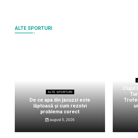
ALTE SPORTURI
Clujul 
ALTE SPORTURI
Tur
De ce apa din jacuzzi este
Trofeu
lăptoasă și cum rezolvi
u
problema corect
august 5, 2026