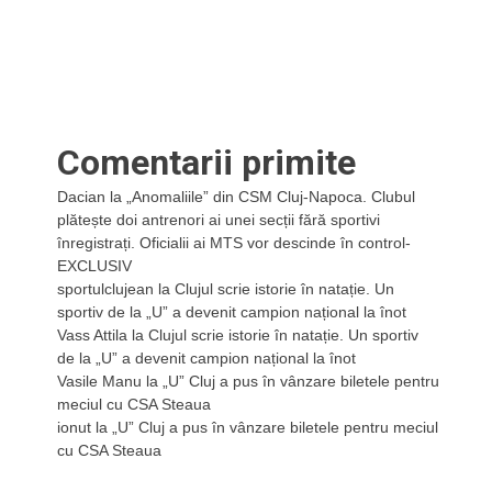
Comentarii primite
Dacian
la
„Anomaliile” din CSM Cluj-Napoca. Clubul
plătește doi antrenori ai unei secții fără sportivi
înregistrați. Oficialii ai MTS vor descinde în control-
EXCLUSIV
sportulclujean
la
Clujul scrie istorie în natație. Un
sportiv de la „U” a devenit campion național la înot
Vass Attila
la
Clujul scrie istorie în natație. Un sportiv
de la „U” a devenit campion național la înot
Vasile Manu
la
„U” Cluj a pus în vânzare biletele pentru
meciul cu CSA Steaua
ionut
la
„U” Cluj a pus în vânzare biletele pentru meciul
cu CSA Steaua