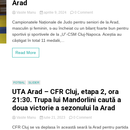
Arad
on
Vasile Manu
aprilie 9, 2024
0 Comment
„U”-
Campionatele Naționale de Judo pentru seniori de la Arad,
CSM
masculin și feminin, s-au încheiat cu un bilanț foarte bun pentru
Cluj
adus
sportivii și sportivele de la „U”-CSM Cluj-Napoca. Aceștia au
„acasă”
câștigat în total 11 medalii,...
11
medalii
Read More
la
Naționalele
de
Judo
de
la
FOTBAL
SLIDER
Arad
UTA Arad – CFR Cluj, etapa 2, ora
21:30. Trupa lui Mandorlini caută a
doua victorie a sezonului la Arad
on
Vasile Manu
iulie 21, 2023
0 Comment
UTA
CFR Cluj se va deplasa în această seară la Arad pentru partida
Arad