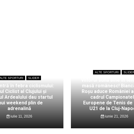
ALTE SPORTURI
SLIDE
ALTE SPORTURI
SLIDER
Viitorul sună bine în ten
intră în febra ciclismului:
masă românesc! Bianc
ul Ciclist al Clujului și
Roșu aduce României au
l Ardealului dau startul
cadrul Campionate
nui weekend plin de
Europene de Tenis de
adrenalină
U21 de la Cluj-Napo
iulie 11, 2026
iunie 21, 2026