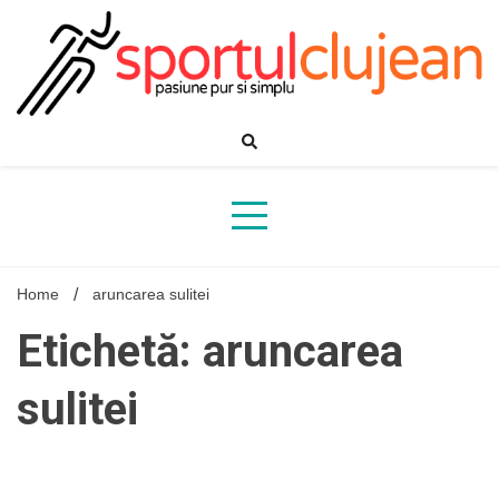
Skip
to
content
Home
aruncarea sulitei
Etichetă: aruncarea
sulitei