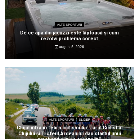
ALTE SPORTURI
De ce apa din jacuzzi este lăptoasă și cum
rezolvi problema corect
august 5, 2026
ALTE SPORTURI
SLIDER
Clujul intră în febra ciclismului: Turul Ciclist al
Clujului și Trofeul Ardealului dau startul unui