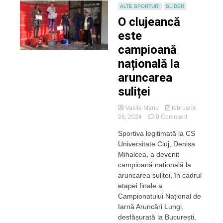
ALTE SPORTURI
SLIDER
O clujeancă
este
campioană
națională la
aruncarea
suliței
Vasile Manu
februarie
on
26, 2024
0 Comment
O
Sportiva legitimată la CS
clujeancă
Universitate Cluj, Denisa
este
campioană
Mihalcea, a devenit
națională
campioană națională la
la
aruncarea suliței, în cadrul
aruncarea
etapei finale a
suliței
Campionatului Național de
Iarnă Aruncări Lungi,
desfășurată la București,