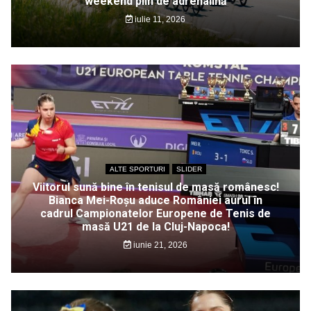
weekend plin de adrenalină
iulie 11, 2026
ALTE SPORTURI
SLIDER
Viitorul sună bine în tenisul de masă românesc!
Bianca Mei-Roșu aduce României aurul în
cadrul Campionatelor Europene de Tenis de
masă U21 de la Cluj-Napoca!
iunie 21, 2026