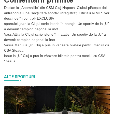
Dacian
la
„Anomaliile” din CSM Cluj-Napoca. Clubul plătește doi
antrenori ai unei secții fără sportivi înregistrați. Oficialii ai MTS vor
descinde în control- EXCLUSIV
sportulclujean
la
Clujul scrie istorie în natație. Un sportiv de la „U”
a devenit campion național la înot
Vass Attila
la
Clujul scrie istorie în natație. Un sportiv de la „U” a
devenit campion național la înot
Vasile Manu
la
„U” Cluj a pus în vânzare biletele pentru meciul cu
CSA Steaua
ionut
la
„U” Cluj a pus în vânzare biletele pentru meciul cu CSA
Steaua
ALTE SPORTURI