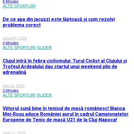
8 Minutes
ALTE SPORTURI
De ce apa din jacuzzi este lăptoasă și cum rezolvi
problema corect
august 5, 2026
4 Minutes
ALTE SPORTURI
SLIDER
Clujul intră în febra ciclismului: Turul Ciclist al Clujului și
Trofeul Ardealului dau startul unui weekend plin de
adrenalină
iulie 11, 2026
3 Minutes
ALTE SPORTURI
SLIDER
Viitorul sună bine în tenisul de masă românesc! Bianca
Mei-Roșu aduce României aurul în cadrul Campionatelor
Europene de Tenis de masă U21 de la Cluj-Napoca!
iunie 21, 2026