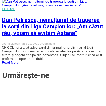
CFR
în
Kazakhstan:
FOTBAL
„Astana
e
favorită”
Dan Petrescu, nemulțumit de tragerea
la sorți din Liga Campionilor: „Am căzut
rău, voiam să evităm Astana”
on
sportulclujean
iunie 18, 2019
0 Comment
Dan
CFR Cluj și-a aflat adversarul din primul tur preliminar al Ligii
Petrescu,
Campionilor. Sorții i-au scos în cale ardelenilor pe Astana, cea mai
nemulțumit
titrată și bogată echipă din Kazahstan. Clujenii au mărturisit că ar fi
de
preferat alt oponent în dubla...
tragerea
Read More
la
sorți
din
Urmărește-ne
Liga
Campionilor:
„Am
căzut
rău,
voiam
să
evităm
Astana”