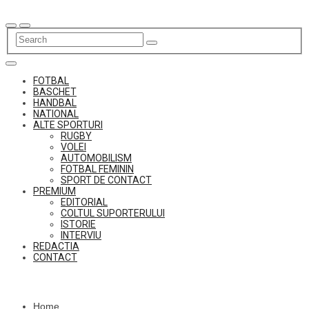
Skip
to
content
FOTBAL
BASCHET
HANDBAL
NATIONAL
ALTE SPORTURI
RUGBY
VOLEI
AUTOMOBILISM
FOTBAL FEMININ
SPORT DE CONTACT
PREMIUM
EDITORIAL
COLTUL SUPORTERULUI
ISTORIE
INTERVIU
REDACTIA
CONTACT
Home