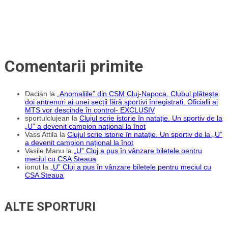
Comentarii primite
Dacian
la
„Anomaliile” din CSM Cluj-Napoca. Clubul plătește
doi antrenori ai unei secții fără sportivi înregistrați. Oficialii ai
MTS vor descinde în control- EXCLUSIV
sportulclujean
la
Clujul scrie istorie în natație. Un sportiv de la
„U” a devenit campion național la înot
Vass Attila
la
Clujul scrie istorie în natație. Un sportiv de la „U”
a devenit campion național la înot
Vasile Manu
la
„U” Cluj a pus în vânzare biletele pentru
meciul cu CSA Steaua
ionut
la
„U” Cluj a pus în vânzare biletele pentru meciul cu
CSA Steaua
ALTE SPORTURI