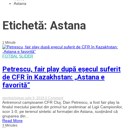
Astana
Etichetă: Astana
1 Minute
FOTBAL
SLIDER
Petrescu, fair play după eșecul suferit
de CFR în Kazakhstan: „Astana e
favorită”
on
sportulclujean
iulie 9, 2019
0 Comment
Petrescu,
Antrenorul campioanei CFR Cluj, Dan Petrescu, a fost fair play la
fair
finalul meciului pierdut din primul tur preliminar al Ligii Campionilor,
play
scor 1-0, pe terenul sintetic al formației din Astana, susținând că
după
gruparea din...
eșecul
Read More
suferit
3 Minutes
de