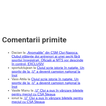
off
după
meciul
cu
Petrolul?
Comentarii primite
Dacian
la
„Anomaliile” din CSM Cluj-Napoca.
Clubul plătește doi antrenori ai unei secții fără
sportivi înregistrați. Oficialii ai MTS vor descinde
în control- EXCLUSIV
sportulclujean
la
Clujul scrie istorie în natație. Un
sportiv de la „U” a devenit campion național la
înot
Vass Attila
la
Clujul scrie istorie în natație. Un
sportiv de la „U” a devenit campion național la
înot
Vasile Manu
la
„U” Cluj a pus în vânzare biletele
pentru meciul cu CSA Steaua
ionut
la
„U” Cluj a pus în vânzare biletele pentru
meciul cu CSA Steaua