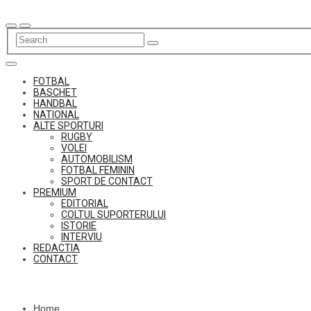
Skip
to
content
FOTBAL
BASCHET
HANDBAL
NATIONAL
ALTE SPORTURI
RUGBY
VOLEI
AUTOMOBILISM
FOTBAL FEMININ
SPORT DE CONTACT
PREMIUM
EDITORIAL
COLTUL SUPORTERULUI
ISTORIE
INTERVIU
REDACTIA
CONTACT
Home