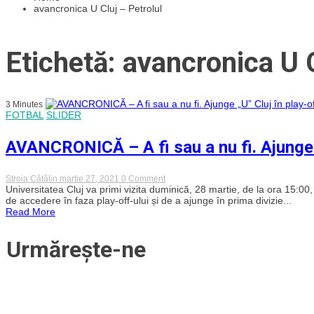
avancronica U Cluj – Petrolul
Etichetă: avancronica U C
3 Minutes
FOTBAL
SLIDER
AVANCRONICĂ – A fi sau a nu fi. Ajunge „
on
Stroia Cătălin
martie 27, 2021
0 Comment
AVANCRONICĂ
Universitatea Cluj va primi vizita duminică, 28 martie, de la ora 15:00, 
–
de accedere în faza play-off-ului și de a ajunge în prima divizie...
A
Read More
fi
sau
a
Urmărește-ne
nu
fi.
Ajunge
„U”
Cluj
în
play-