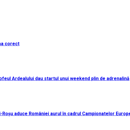
ma corect
i Trofeul Ardealului dau startul unui weekend plin de adrenalină
ei-Roșu aduce României aurul în cadrul Campionatelor Europ