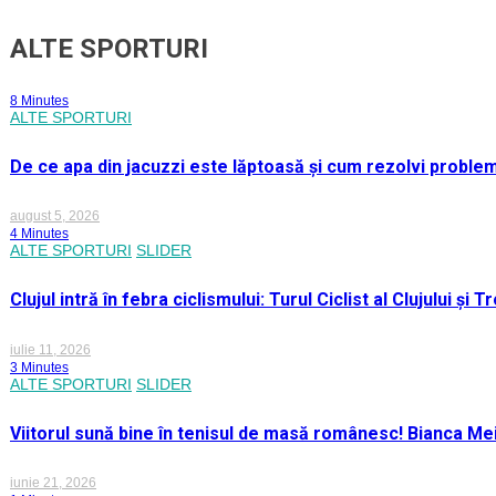
ALTE SPORTURI
8 Minutes
ALTE SPORTURI
De ce apa din jacuzzi este lăptoasă și cum rezolvi proble
august 5, 2026
4 Minutes
ALTE SPORTURI
SLIDER
Clujul intră în febra ciclismului: Turul Ciclist al Clujului ș
iulie 11, 2026
3 Minutes
ALTE SPORTURI
SLIDER
Viitorul sună bine în tenisul de masă românesc! Bianca M
iunie 21, 2026