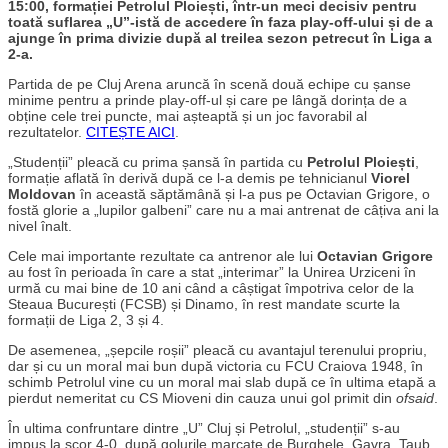
15:00, formației Petrolul Ploiești, într-un meci decisiv pentru
toată suflarea „U”-istă de accedere în faza play-off-ului și de a
ajunge în prima divizie după al treilea sezon petrecut în Liga a
2-a.
Partida de pe Cluj Arena aruncă în scenă două echipe cu șanse
minime pentru a prinde play-off-ul și care pe lângă dorința de a
obține cele trei puncte, mai așteaptă și un joc favorabil al
rezultatelor.
CITEȘTE AICI
.
„Studenții” pleacă cu prima șansă în partida cu
Petrolul Ploiești
,
formație aflată în derivă după ce l-a demis pe tehnicianul
Viorel
Moldovan
în această săptămână și l-a pus pe Octavian Grigore, o
fostă glorie a „lupilor galbeni” care nu a mai antrenat de câțiva ani la
nivel înalt.
Cele mai importante rezultate ca antrenor ale lui
Octavian Grigore
au fost în perioada în care a stat „interimar” la Unirea Urziceni în
urmă cu mai bine de 10 ani când a câștigat împotriva celor de la
Steaua București (FCSB) și Dinamo, în rest mandate scurte la
formații de Liga 2, 3 și 4.
De asemenea, „șepcile roșii” pleacă cu avantajul terenului propriu,
dar și cu un moral mai bun după victoria cu FCU Craiova 1948, în
schimb Petrolul vine cu un moral mai slab după ce în ultima etapă a
pierdut nemeritat cu CS Mioveni din cauza unui gol primit din
ofsaid
.
În ultima confruntare dintre „U” Cluj și Petrolul, „studenții” s-au
impus la scor 4-0, după golurile marcate de Burghele, Gavra, Taub