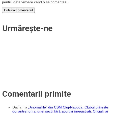
pentru data viitoare când o să comentez.
Urmărește-ne
Comentarii primite
Dacian
la
„Anomaliile” din CSM Cluj-Napoca. Clubul plătește
doi antrenori ai unei secții fără sportivi înregistrați. Oficialii ai