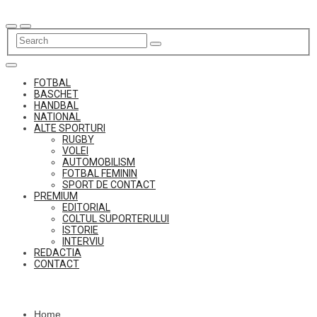
Skip
to
content
FOTBAL
BASCHET
HANDBAL
NATIONAL
ALTE SPORTURI
RUGBY
VOLEI
AUTOMOBILISM
FOTBAL FEMININ
SPORT DE CONTACT
PREMIUM
EDITORIAL
COLTUL SUPORTERULUI
ISTORIE
INTERVIU
REDACTIA
CONTACT
Home