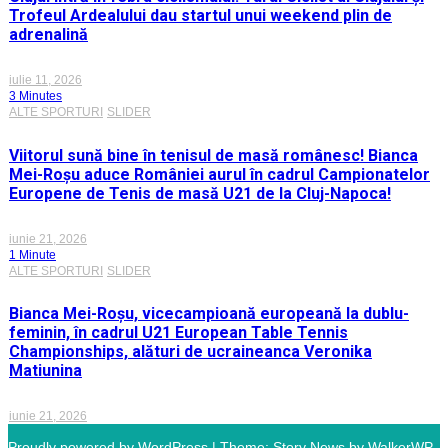
Trofeul Ardealului dau startul unui weekend plin de
adrenalină
iulie 11, 2026
3 Minutes
ALTE SPORTURI
SLIDER
Viitorul sună bine în tenisul de masă românesc! Bianca
Mei-Roșu aduce României aurul în cadrul Campionatelor
Europene de Tenis de masă U21 de la Cluj-Napoca!
iunie 21, 2026
1 Minute
ALTE SPORTURI
SLIDER
Bianca Mei-Roșu, vicecampioană europeană la dublu-
feminin, în cadrul U21 European Table Tennis
Championships, alături de ucraineanca Veronika
Matiunina
iunie 21, 2026
Proudly powered by WordPress
|
Theme: Story News by
WalkerWP
.