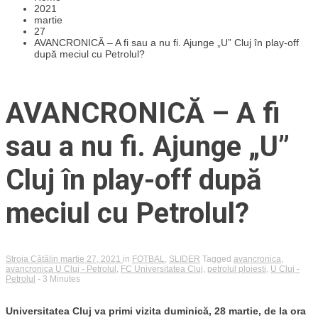
2021
martie
27
AVANCRONICĂ – A fi sau a nu fi. Ajunge „U” Cluj în play-off
după meciul cu Petrolul?
AVANCRONICĂ – A fi
sau a nu fi. Ajunge „U”
Cluj în play-off după
meciul cu Petrolul?
Stroia Cătălin
martie 27, 2021
in
FOTBAL
,
SLIDER
Tagged
avancronica
,
avancronica U Cluj - Petrolul
,
FC Universitatea Cluj
,
petrolul ploiesti
,
U Cluj -
Petrolul
- 3 Minutes
Universitatea Cluj va primi vizita duminică, 28 martie, de la ora