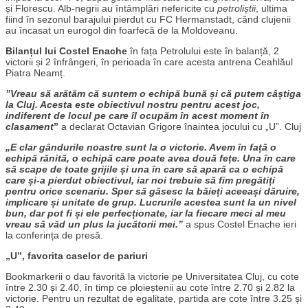
și Florescu. Alb-negrii au întâmplări nefericite cu
petroliștii
, ultima
fiind în sezonul barajului pierdut cu FC Hermanstadt, când clujenii
au încasat un eurogol din foarfecă de la Moldoveanu.
Bilanțul lui Costel Enache
în fața Petrolului este în balanță, 2
victorii și 2 înfrângeri, în perioada în care acesta antrena Ceahlăul
Piatra Neamț.
”Vreau să arătăm că suntem o echipă bună și că putem câștiga
la Cluj. Acesta este obiectivul nostru pentru acest joc,
indiferent de locul pe care îl ocupăm în acest moment în
clasament
”
a declarat Octavian Grigore înaintea jocului cu „U”. Cluj
„E clar gândurile noastre sunt la o victorie. Avem în față o
echipă rănită, o echipă care poate avea două fețe. Una în care
să scape de toate grijile și una în care să apară ca o echipă
care și-a pierdut obiectivul, iar noi trebuie să fim pregătiți
pentru orice scenariu. Sper să găsesc la băieți aceeași dăruire,
implicare și unitate de grup. Lucrurile acestea sunt la un nivel
bun, dar pot fi și ele perfecționate, iar la fiecare meci al meu
vreau să văd un plus la jucătorii mei.”
a spus Costel Enache ieri
la conferința de presă.
„U”, favorita caselor de pariuri
Bookmarkerii o dau favorită la victorie pe Universitatea Cluj, cu cote
între 2.30 și 2.40, în timp ce ploieștenii au cote între 2.70 și 2.82 la
victorie. Pentru un rezultat de egalitate, partida are cote între 3.25 și