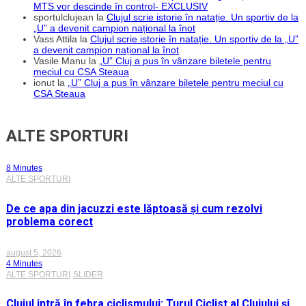
MTS vor descinde în control- EXCLUSIV
sportulclujean
la
Clujul scrie istorie în natație. Un sportiv de la
„U” a devenit campion național la înot
Vass Attila
la
Clujul scrie istorie în natație. Un sportiv de la „U”
a devenit campion național la înot
Vasile Manu
la
„U” Cluj a pus în vânzare biletele pentru
meciul cu CSA Steaua
ionut
la
„U” Cluj a pus în vânzare biletele pentru meciul cu
CSA Steaua
ALTE SPORTURI
8 Minutes
ALTE SPORTURI
De ce apa din jacuzzi este lăptoasă și cum rezolvi
problema corect
august 5, 2026
4 Minutes
ALTE SPORTURI
SLIDER
Clujul intră în febra ciclismului: Turul Ciclist al Clujului și