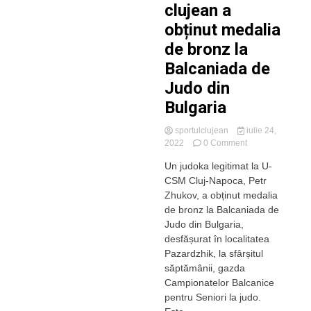
clujean a
obținut medalia
de bronz la
Balcaniada de
Judo din
Bulgaria
sportulclujean
iulie 24,
on
2022
0 Comment
Un
Un judoka legitimat la U-
judoka
CSM Cluj-Napoca, Petr
clujean
a
Zhukov, a obținut medalia
obținut
de bronz la Balcaniada de
medalia
Judo din Bulgaria,
de
desfășurat în localitatea
bronz
Pazardzhik, la sfârșitul
la
săptămânii, gazda
Balcaniada
de
Campionatelor Balcanice
Judo
pentru Seniori la judo.
din