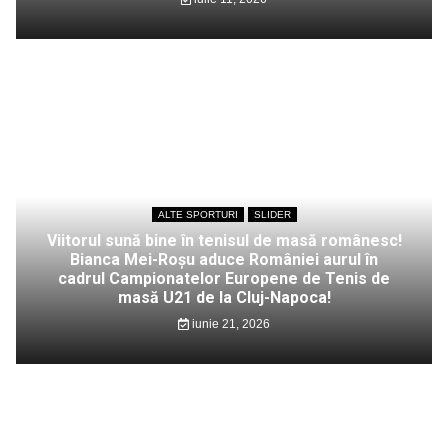
ALTE SPORTURI
SLIDER
Viitorul sună bine în tenisul de masă românesc!
Bianca Mei-Roșu aduce României aurul în
cadrul Campionatelor Europene de Tenis de
masă U21 de la Cluj-Napoca!
iunie 21, 2026