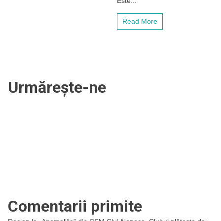
Este...
Bulgaria
Read More
Urmărește-ne
Comentarii primite