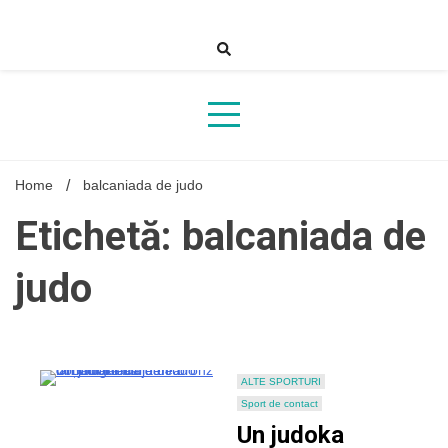
Skip
to
content
Home
balcaniada de judo
Etichetă: balcaniada de
judo
ALTE SPORTURI
Sport de contact
Un judoka