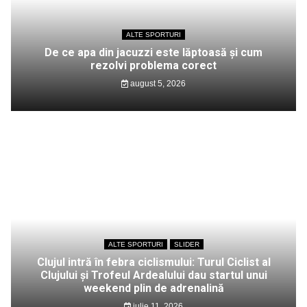
ALTE SPORTURI
De ce apa din jacuzzi este lăptoasă și cum
rezolvi problema corect
august 5, 2026
ALTE SPORTURI
SLIDER
Clujul intră în febra ciclismului: Turul Ciclist al
Clujului și Trofeul Ardealului dau startul unui
weekend plin de adrenalină
iulie 11, 2026