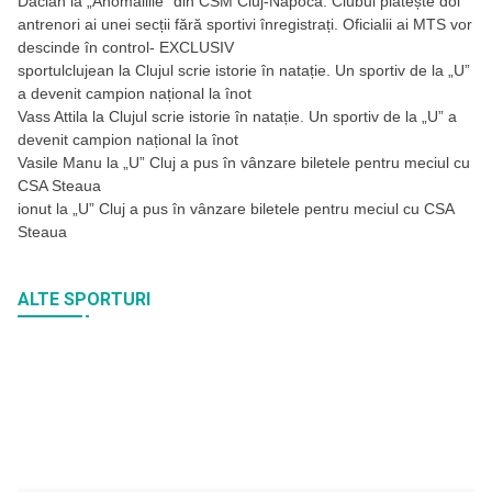
Dacian
la
„Anomaliile” din CSM Cluj-Napoca. Clubul plătește doi
antrenori ai unei secții fără sportivi înregistrați. Oficialii ai MTS vor
descinde în control- EXCLUSIV
sportulclujean
la
Clujul scrie istorie în natație. Un sportiv de la „U”
a devenit campion național la înot
Vass Attila
la
Clujul scrie istorie în natație. Un sportiv de la „U” a
devenit campion național la înot
Vasile Manu
la
„U” Cluj a pus în vânzare biletele pentru meciul cu
CSA Steaua
ionut
la
„U” Cluj a pus în vânzare biletele pentru meciul cu CSA
Steaua
ALTE SPORTURI