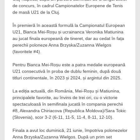
de concurs, în cadrul Campionatelor Europene de Tenis
de masă U21 de la Cluj.
În premieră în această formulă la Campionatul European
U21, Bianca Mei-Roșu și ucrainanca Veronika Matiunina
au jucat finala europeană de tineret, dar au cedat în fața
perechii poloneze Anna Brzyska/Zuzanna Wielgos
(favoritele #4).
Pentru Bianca Mei-Roșu este a patra medalie europeană
U21 consecutivă în proba de dublu feminin, după două
titluri continentale, în 2023 și 2024, și argintul din 2025.
La ediția actuală, din România, Mei-Roșu și Matiunina,
principalele favorite, au învins de trei ori, cu o victorie
spectaculoasă în semifinala jucată în compania perechii
#8, Alexandra Chiriacova (Republica Moldova)/Sara Tokic
(Slovenia), scor 3-2 (6-11, 11-5, 11-4, 8-11, 12-10).
Finala a avut loc duminică, 21 iunie, împotriva polonezelor
Anna Brzyska/Zuzanna Wielgos. După un prim set