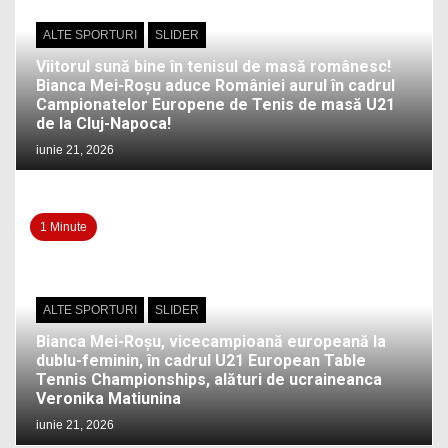
ALTE SPORTURI
SLIDER
Viitorul sună bine în tenisul de masă românesc!
Bianca Mei-Roșu aduce României aurul în cadrul
Campionatelor Europene de Tenis de masă U21
de la Cluj-Napoca!
iunie 21, 2026
1 Minute
ALTE SPORTURI
SLIDER
Bianca Mei-Roșu, vicecampioană europeană la
dublu-feminin, în cadrul U21 European Table
Tennis Championships, alături de ucraineanca
Veronika Matiunina
iunie 21, 2026