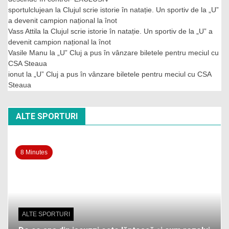
sportulclujean
la
Clujul scrie istorie în natație. Un sportiv de la „U”
a devenit campion național la înot
Vass Attila
la
Clujul scrie istorie în natație. Un sportiv de la „U” a
devenit campion național la înot
Vasile Manu
la
„U” Cluj a pus în vânzare biletele pentru meciul cu
CSA Steaua
ionut
la
„U” Cluj a pus în vânzare biletele pentru meciul cu CSA
Steaua
ALTE SPORTURI
8 Minutes
ALTE SPORTURI