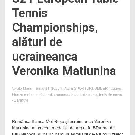
Tennis
Championships,
alături de
ucraineanca
Veronika Matiunina
Vasile Manu
iunie 21, 2026
in
ALTE SPORTURI
,
SLIDER
Tagged
bianca mei-rosu
,
federatia romana de tenis de masa
,
tenis de masa
- 1 Minute
Românca Bianca Mei-Roșu și ucraineanca Veronika
Matiunina au cucerit medaliile de argint în BTarena din
Cluj-Napoca, după un parcurs admirabil de-a lungul zilelor