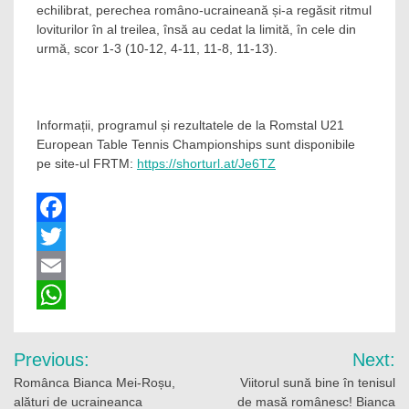
echilibrat, perechea româno-ucraineană și-a regăsit ritmul
loviturilor în al treilea, însă au cedat la limită, în cele din
urmă, scor 1-3 (10-12, 4-11, 11-8, 11-13).
Informații, programul și rezultatele de la Romstal U21
European Table Tennis Championships sunt disponibile
pe site-ul FRTM:
https://shorturl.at/Je6TZ
Facebook
Twitter
Email
WhatsApp
Navigare
Previous:
Next:
în
Românca Bianca Mei-Roșu,
Viitorul sună bine în tenisul
alături de ucraineanca
de masă românesc! Bianca