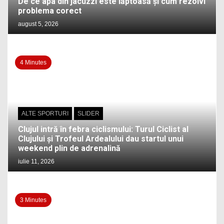
De ce apa din jacuzzi este lăptoasă și cum rezolvi
problema corect
august 5, 2026
4 Minutes
ALTE SPORTURI
SLIDER
Clujul intră în febra ciclismului: Turul Ciclist al
Clujului și Trofeul Ardealului dau startul unui
weekend plin de adrenalină
iulie 11, 2026
3 Minutes